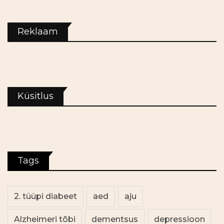
Reklaam
Küsitlus
Tags
2. tüüpi diabeet
aed
aju
Alzheimeri tõbi
dementsus
depressioon