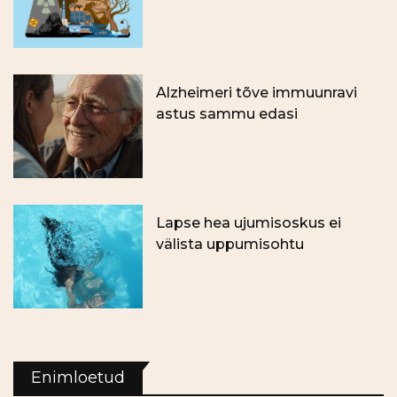
Alzheimeri tõve immuunravi
astus sammu edasi
Lapse hea ujumisoskus ei
välista uppumisohtu
Enimloetud