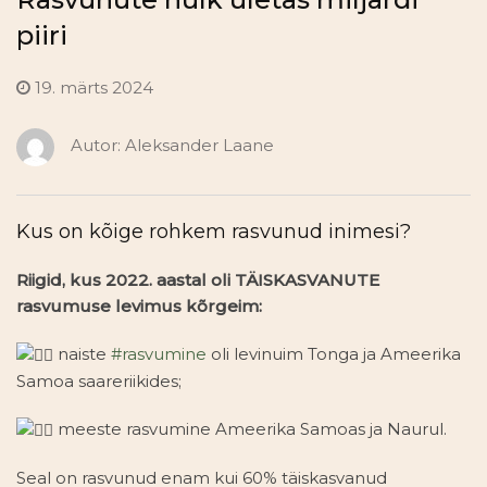
piiri
19. märts 2024
Autor:
Aleksander Laane
Kus on kõige rohkem rasvunud inimesi?
Riigid, kus 2022. aastal oli TÄISKASVANUTE
rasvumuse levimus kõrgeim:
naiste
#rasvumine
oli levinuim Tonga ja Ameerika
Samoa saareriikides;
meeste rasvumine Ameerika Samoas ja Naurul.
Seal on rasvunud enam kui 60% täiskasvanud