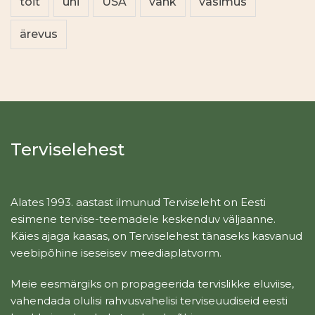
toit
uni
USA
vähk
väsimus
ärevus
Terviselehest
Alates 1993. aastast ilmunud Terviseleht on Eesti
esimene tervise-teemadele keskenduv väljaanne.
Käies ajaga kaasas, on Terviselehest tänaseks kasvanud
veebipõhine iseseisev meediaplatvorm.
Meie eesmärgiks on propageerida tervislikke eluviise,
vahendada olulisi rahvusvahelisi terviseuudiseid eesti