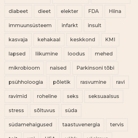
diabeet
dieet
elekter
FDA
Hiina
immuunsüsteem
infarkt
insult
kasvaja
kehakaal
keskkond
KMI
lapsed
liikumine
loodus
mehed
mikrobioom
naised
Parkinsoni tõbi
psühholoogia
põletik
rasvumine
ravi
ravimid
roheline
seks
seksuaalsus
stress
sõltuvus
süda
südamehaigused
taastuvenergia
tervis