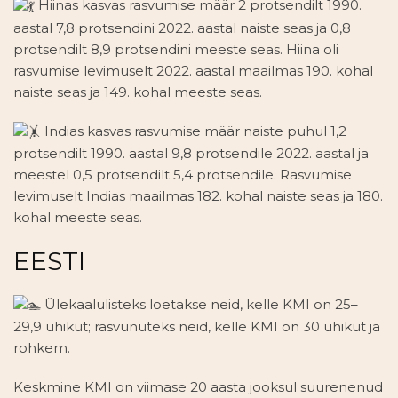
Hiinas kasvas rasvumise määr 2 protsendilt 1990.
aastal 7,8 protsendini 2022. aastal naiste seas ja 0,8
protsendilt 8,9 protsendini meeste seas. Hiina oli
rasvumise levimuselt 2022. aastal maailmas 190. kohal
naiste seas ja 149. kohal meeste seas.
Indias kasvas rasvumise määr naiste puhul 1,2
protsendilt 1990. aastal 9,8 protsendile 2022. aastal ja
meestel 0,5 protsendilt 5,4 protsendile. Rasvumise
levimuselt Indias maailmas 182. kohal naiste seas ja 180.
kohal meeste seas.
EESTI
Ülekaalulisteks loetakse neid, kelle KMI on 25–
29,9 ühikut; rasvunuteks neid, kelle KMI on 30 ühikut ja
rohkem.
Keskmine KMI on viimase 20 aasta jooksul suurenenud