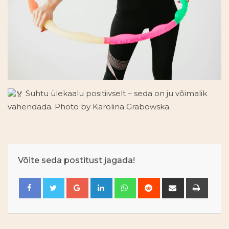
Suhtu ülekaalu positiivselt – seda on ju võimalik
vähendada. Photo by Karolina Grabowska.
Võite seda postitust jagada!
Google+
LinkedIn
Whatsapp
Reddit
Jaga
Prindi
e-
posti
teel