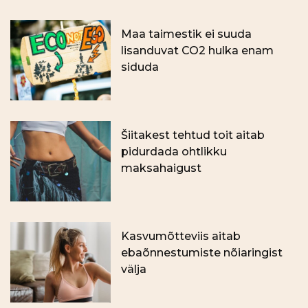
Maa taimestik ei suuda
lisanduvat CO2 hulka enam
siduda
Šiitakest tehtud toit aitab
pidurdada ohtlikku
maksahaigust
Kasvumõtteviis aitab
ebaõnnestumiste nõiaringist
välja