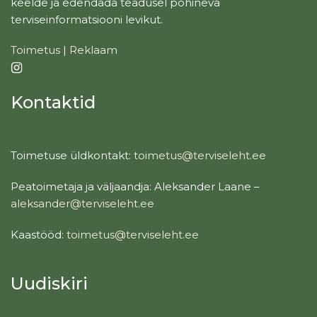
keelde ja edendada teadusel põhineva
terviseinformatsiooni levikut.
Toimetus
|
Reklaam
Kontaktid
Toimetuse üldkontakt:
toimetus@terviseleht.ee
Peatoimetaja ja väljaandja: Aleksander Laane –
aleksander@terviseleht.ee
Kaastööd:
toimetus@terviseleht.ee
Uudiskiri