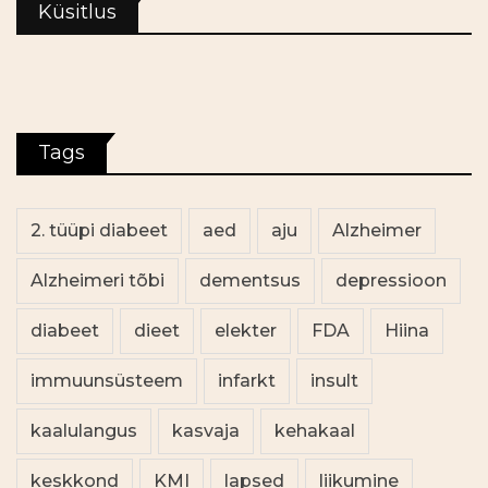
Küsitlus
Tags
2. tüüpi diabeet
aed
aju
Alzheimer
Alzheimeri tõbi
dementsus
depressioon
diabeet
dieet
elekter
FDA
Hiina
immuunsüsteem
infarkt
insult
kaalulangus
kasvaja
kehakaal
keskkond
KMI
lapsed
liikumine