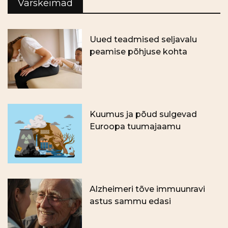
Värskeimad
Uued teadmised seljavalu
peamise põhjuse kohta
Kuumus ja põud sulgevad
Euroopa tuumajaamu
Alzheimeri tõve immuunravi
astus sammu edasi