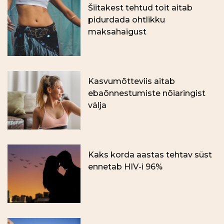
Šiitakest tehtud toit aitab
pidurdada ohtlikku
maksahaigust
Kasvumõtteviis aitab
ebaõnnestumiste nõiaringist
välja
Kaks korda aastas tehtav süst
ennetab HIV-i 96%