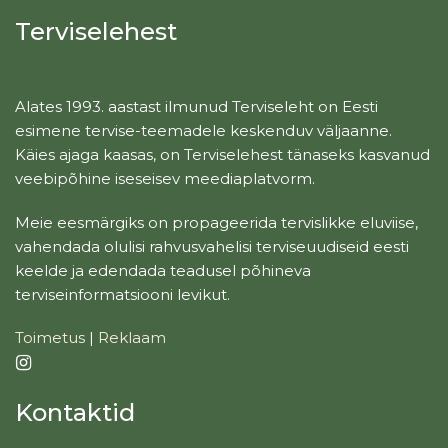
Terviselehest
Alates 1993. aastast ilmunud Terviseleht on Eesti
esimene tervise-teemadele keskenduv väljaanne.
Käies ajaga kaasas, on Terviselehest tänaseks kasvanud
veebipõhine iseseisev meediaplatvorm.
Meie eesmärgiks on propageerida tervislikke eluviise,
vahendada olulisi rahvusvahelisi terviseuudiseid eesti
keelde ja edendada teadusel põhineva
terviseinformatsiooni levikut.
Toimetus
|
Reklaam
Kontaktid