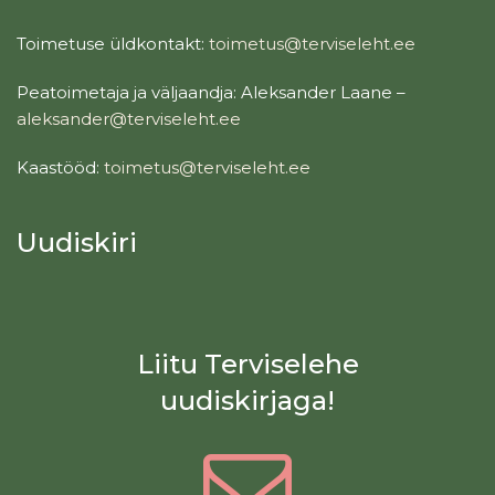
Toimetuse üldkontakt:
toimetus@terviseleht.ee
Peatoimetaja ja väljaandja: Aleksander Laane –
aleksander@terviseleht.ee
Kaastööd:
toimetus@terviseleht.ee
Uudiskiri
Liitu Terviselehe
uudiskirjaga!