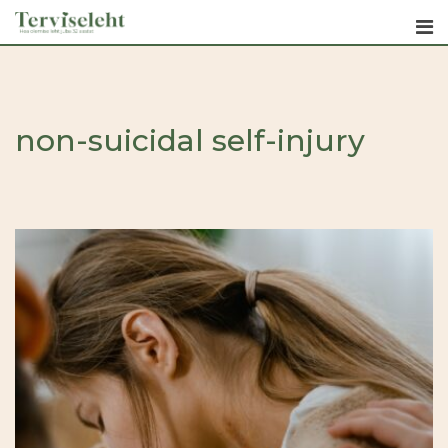
Skip
to
content
non-suicidal self-injury