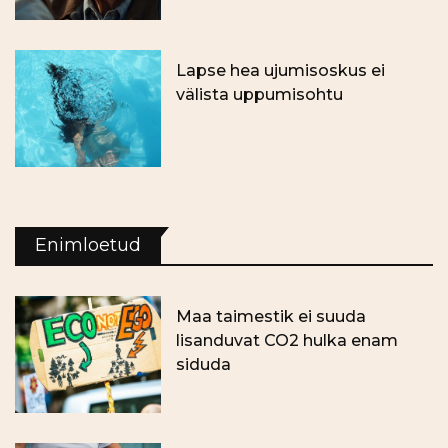
Lapse hea ujumisoskus ei
välista uppumisohtu
Enimloetud
Maa taimestik ei suuda
lisanduvat CO2 hulka enam
siduda