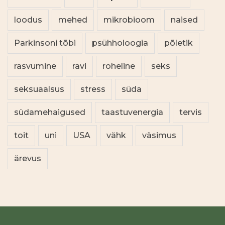
loodus
mehed
mikrobioom
naised
Parkinsoni tõbi
psühholoogia
põletik
rasvumine
ravi
roheline
seks
seksuaalsus
stress
süda
südamehaigused
taastuvenergia
tervis
toit
uni
USA
vähk
väsimus
ärevus