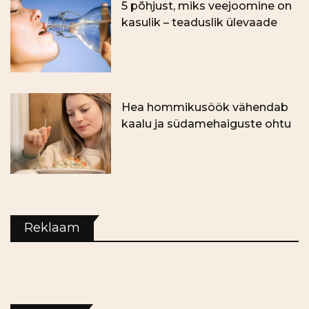
5 põhjust, miks veejoomine on
kasulik – teaduslik ülevaade
Hea hommikusöök vähendab
kaalu ja südamehaiguste ohtu
Reklaam