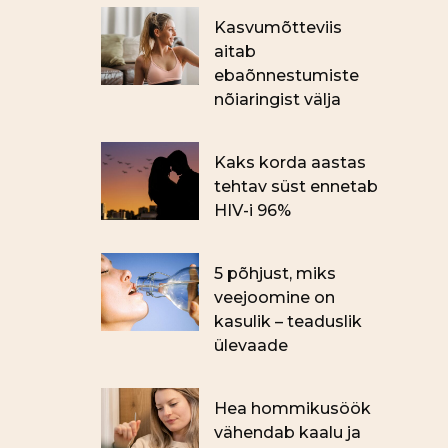
Kasvumõtteviis
aitab
ebaõnnestumiste
nõiaringist välja
Kaks korda aastas
tehtav süst ennetab
HIV-i 96%
5 põhjust, miks
veejoomine on
kasulik – teaduslik
ülevaade
Hea hommikusöök
vähendab kaalu ja