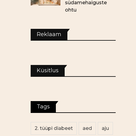
südamehaiguste
ohtu
Reklaam
Küsitlus
Tags
2. tüüpi diabeet
aed
aju