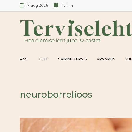
Skip
7. aug 2026
Tallinn
to
content
RAVI
TOIT
VAIMNE TERVIS
ARVAMUS
SUH
neuroborrelioos