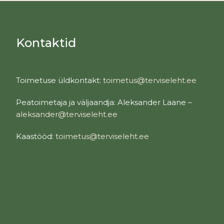
Kontaktid
Toimetuse üldkontakt:
toimetus@terviseleht.ee
Peatoimetaja ja väljaandja: Aleksander Laane –
aleksander@terviseleht.ee
Kaastööd:
toimetus@terviseleht.ee