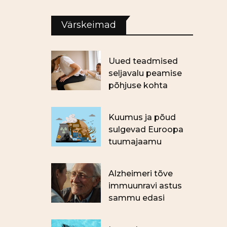
Värskeimad
Uued teadmised
seljavalu peamise
põhjuse kohta
Kuumus ja põud
sulgevad Euroopa
tuumajaamu
Alzheimeri tõve
immuunravi astus
sammu edasi