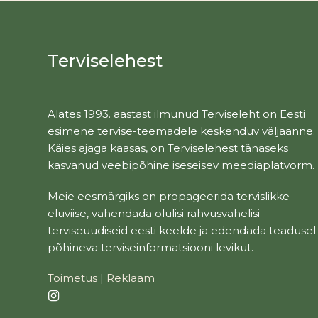
Terviselehest
Alates 1993. aastast ilmunud Terviseleht on Eesti
esimene tervise-teemadele keskenduv väljaanne.
Käies ajaga kaasas, on Terviselehest tänaseks
kasvanud veebipõhine iseseisev meediaplatvorm.
Meie eesmärgiks on propageerida tervislikke
eluviise, vahendada olulisi rahvusvahelisi
terviseuudiseid eesti keelde ja edendada teadusel
põhineva terviseinformatsiooni levikut.
Toimetus
|
Reklaam