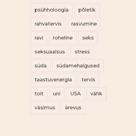
psühholoogia
põletik
rahvatervis
rasvumine
ravi
roheline
seks
seksuaalsus
stress
süda
südamehaigused
taastuvenergia
tervis
toit
uni
USA
vähk
väsimus
ärevus