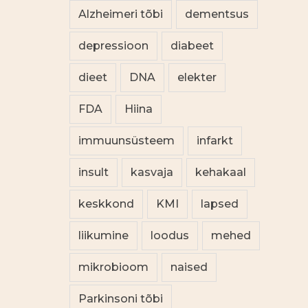
Alzheimeri tõbi
dementsus
depressioon
diabeet
dieet
DNA
elekter
FDA
Hiina
immuunsüsteem
infarkt
insult
kasvaja
kehakaal
keskkond
KMI
lapsed
liikumine
loodus
mehed
mikrobioom
naised
Parkinsoni tõbi