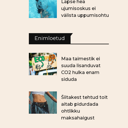
Lapse hea
ujumisoskus ei
välista uppumisohtu
Enimloetud
Maa taimestik ei
suuda lisanduvat
CO2 hulka enam
siduda
Šiitakest tehtud toit
aitab pidurdada
ohtlikku
maksahaigust