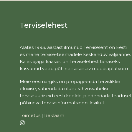
Terviselehest
Alates 1993. aastast ilmunud Terviseleht on Eesti
esimene tervise-teemadele keskenduv väljaanne.
Käies ajaga kaasas, on Terviselehest tänaseks
kasvanud veebipõhine iseseisev meediaplatvorm.
Meie eesmärgiks on propageerida tervislikke
eluviise, vahendada olulisi rahvusvahelisi
terviseuudiseid eesti keelde ja edendada teadusel
põhineva terviseinformatsiooni levikut.
Toimetus
|
Reklaam