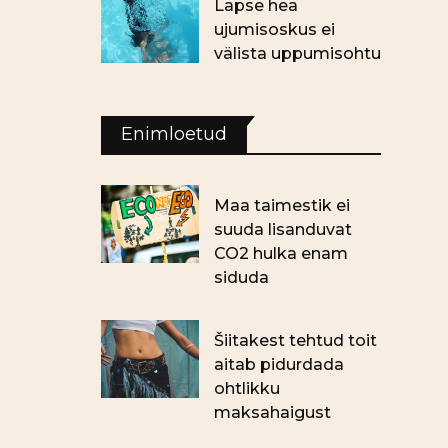
Lapse hea
ujumisoskus ei
välista uppumisohtu
Enimloetud
Maa taimestik ei
suuda lisanduvat
CO2 hulka enam
siduda
Šiitakest tehtud toit
aitab pidurdada
ohtlikku
maksahaigust