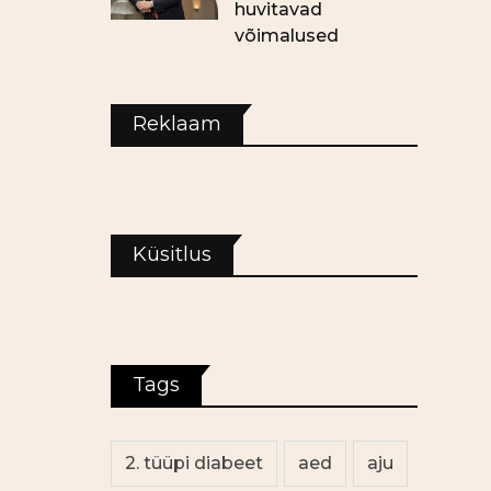
huvitavad
võimalused
Reklaam
Küsitlus
Tags
2. tüüpi diabeet
aed
aju