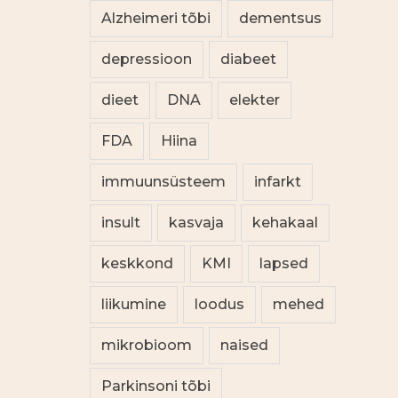
Alzheimeri tõbi
dementsus
depressioon
diabeet
dieet
DNA
elekter
FDA
Hiina
immuunsüsteem
infarkt
insult
kasvaja
kehakaal
keskkond
KMI
lapsed
liikumine
loodus
mehed
mikrobioom
naised
Parkinsoni tõbi