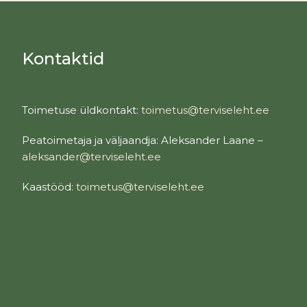
Kontaktid
Toimetuse üldkontakt:
toimetus@terviseleht.ee
Peatoimetaja ja väljaandja: Aleksander Laane –
aleksander@terviseleht.ee
Kaastööd:
toimetus@terviseleht.ee