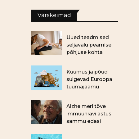
Värskeimad
Uued teadmised
seljavalu peamise
põhjuse kohta
Kuumus ja põud
sulgevad Euroopa
tuumajaamu
Alzheimeri tõve
immuunravi astus
sammu edasi