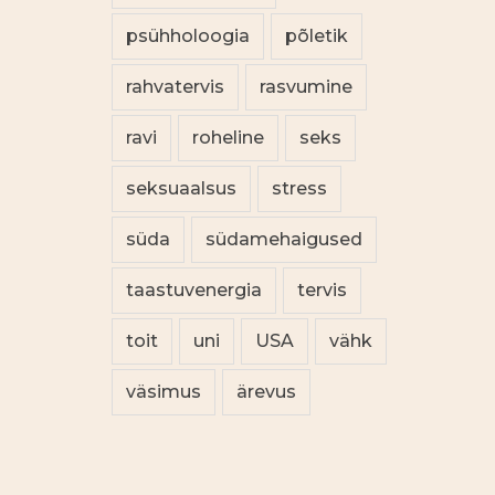
psühholoogia
põletik
rahvatervis
rasvumine
ravi
roheline
seks
seksuaalsus
stress
süda
südamehaigused
taastuvenergia
tervis
toit
uni
USA
vähk
väsimus
ärevus