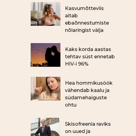
Kasvumõtteviis
aitab
ebaõnnestumiste
nõiaringist välja
Kaks korda aastas
tehtav süst ennetab
HIV-i 96%
Hea hommikusöök
vähendab kaalu ja
südamehaiguste
ohtu
Skisofreenia raviks
on uued ja