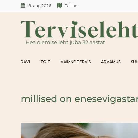
Skip
8. aug 2026
Tallinn
to
content
RAVI
TOIT
VAIMNE TERVIS
ARVAMUS
SUH
millised on enesevigast