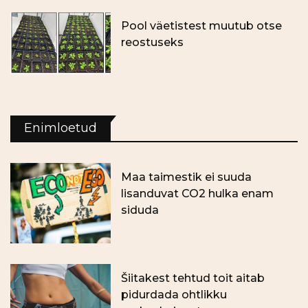
Pool väetistest muutub otse
reostuseks
Enimloetud
Maa taimestik ei suuda
lisanduvat CO2 hulka enam
siduda
Šiitakest tehtud toit aitab
pidurdada ohtlikku