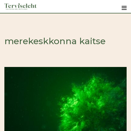
Skip
to
content
merekeskkonna kaitse