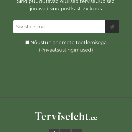
Sind puudutavad olulised terviseuudised
jõuavad sinu postkasti 2x kuus.
Nõustun andmete töötlemisega
(
Privaatsustingimused
)