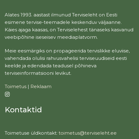
Alates 1993. aastast ilmunud Terviseleht on Eesti
esimene tervise-teemadele keskenduv väljaanne.
Käies ajaga kaasas, on Terviselehest tänaseks kasvanud
veebipõhine iseseisev meediaplatvorm.
Meie eesmärgiks on propageerida tervislikke eluviise,
vahendada olulisi rahvusvahelisi terviseuudiseid eesti
keelde ja edendada teadusel põhineva
terviseinformatsiooni levikut.
Toimetus
|
Reklaam
Kontaktid
Toimetuse üldkontakt:
toimetus@terviseleht.ee