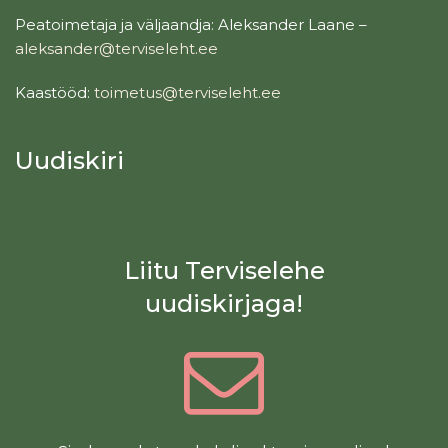
Peatoimetaja ja väljaandja: Aleksander Laane –
aleksander@terviseleht.ee
Kaastööd:
toimetus@terviseleht.ee
Uudiskiri
Liitu Terviselehe
uudiskirjaga!