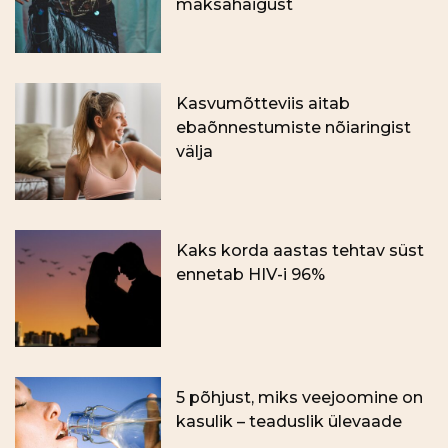
maksahaigust
Kasvumõtteviis aitab
ebaõnnestumiste nõiaringist
välja
Kaks korda aastas tehtav süst
ennetab HIV-i 96%
5 põhjust, miks veejoomine on
kasulik – teaduslik ülevaade