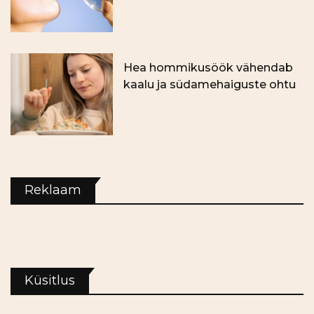
Hea hommikusöök vähendab
kaalu ja südamehaiguste ohtu
Reklaam
Küsitlus