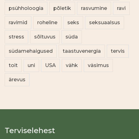
psühholoogia
põletik
rasvumine
ravi
ravimid
roheline
seks
seksuaalsus
stress
sõltuvus
süda
südamehaigused
taastuvenergia
tervis
toit
uni
USA
vähk
väsimus
ärevus
Terviselehest