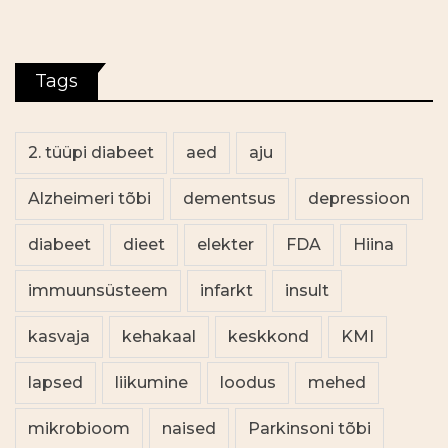
Tags
2. tüüpi diabeet
aed
aju
Alzheimeri tõbi
dementsus
depressioon
diabeet
dieet
elekter
FDA
Hiina
immuunsüsteem
infarkt
insult
kasvaja
kehakaal
keskkond
KMI
lapsed
liikumine
loodus
mehed
mikrobioom
naised
Parkinsoni tõbi