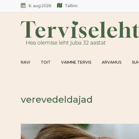
Skip
6. aug 2026
Tallinn
to
content
RAVI
TOIT
VAIMNE TERVIS
ARVAMUS
SUH
verevedeldajad