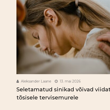
Aleksander Laane
13. mai 2026
Seletamatud sinikad võivad viida
tõsisele tervisemurele