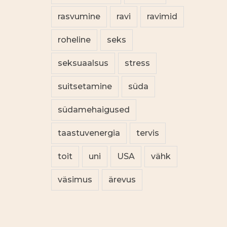
rasvumine
ravi
ravimid
roheline
seks
seksuaalsus
stress
suitsetamine
süda
südamehaigused
taastuvenergia
tervis
toit
uni
USA
vähk
väsimus
ärevus