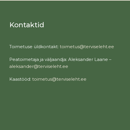
Kontaktid
Toimetuse üldkontakt:
toimetus@terviseleht.ee
Peatoimetaja ja väljaandja: Aleksander Laane –
aleksander@terviseleht.ee
Kaastööd:
toimetus@terviseleht.ee