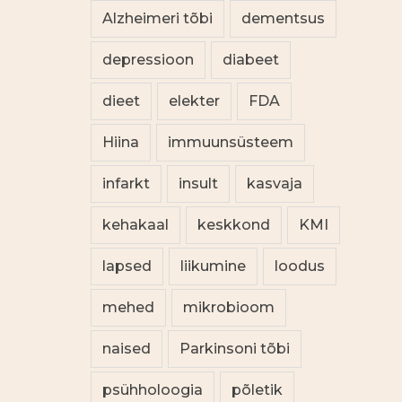
Alzheimeri tõbi
dementsus
depressioon
diabeet
dieet
elekter
FDA
Hiina
immuunsüsteem
infarkt
insult
kasvaja
kehakaal
keskkond
KMI
lapsed
liikumine
loodus
mehed
mikrobioom
naised
Parkinsoni tõbi
psühholoogia
põletik