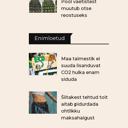
Pool väetistest
muutub otse
reostuseks
Enimloetud
Maa taimestik ei
suuda lisanduvat
CO2 hulka enam
siduda
Šiitakest tehtud toit
aitab pidurdada
ohtlikku
maksahaigust