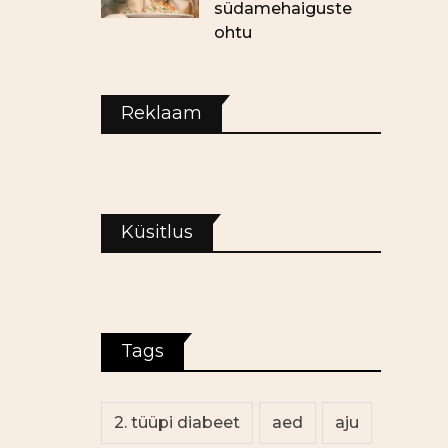
südamehaiguste
ohtu
Reklaam
Küsitlus
Tags
2. tüüpi diabeet
aed
aju