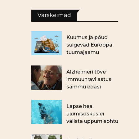
Värskeimad
Kuumus ja põud
sulgevad Euroopa
tuumajaamu
Alzheimeri tõve
immuunravi astus
sammu edasi
Lapse hea
ujumisoskus ei
välista uppumisohtu