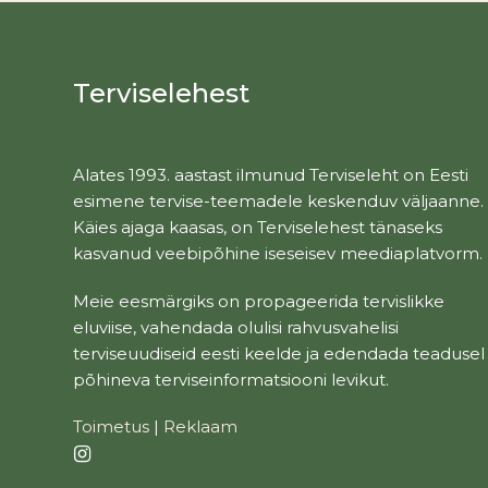
Terviselehest
Alates 1993. aastast ilmunud Terviseleht on Eesti
esimene tervise-teemadele keskenduv väljaanne.
Käies ajaga kaasas, on Terviselehest tänaseks
kasvanud veebipõhine iseseisev meediaplatvorm.
Meie eesmärgiks on propageerida tervislikke
eluviise, vahendada olulisi rahvusvahelisi
terviseuudiseid eesti keelde ja edendada teadusel
põhineva terviseinformatsiooni levikut.
Toimetus
|
Reklaam