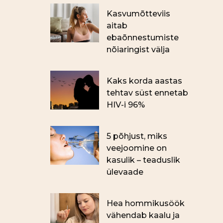
Kasvumõtteviis
aitab
ebaõnnestumiste
nõiaringist välja
Kaks korda aastas
tehtav süst ennetab
HIV-i 96%
5 põhjust, miks
veejoomine on
kasulik – teaduslik
ülevaade
Hea hommikusöök
vähendab kaalu ja