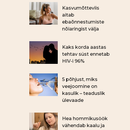
Kasvumõtteviis
aitab
ebaõnnestumiste
nõiaringist välja
Kaks korda aastas
tehtav süst ennetab
HIV-i 96%
5 põhjust, miks
veejoomine on
kasulik – teaduslik
ülevaade
Hea hommikusöök
vähendab kaalu ja