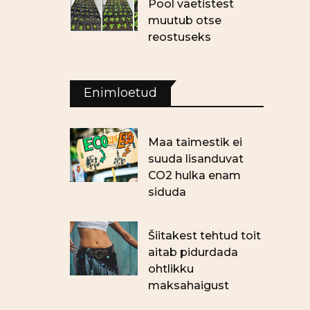
Pool väetistest
muutub otse
reostuseks
Enimloetud
Maa taimestik ei
suuda lisanduvat
CO2 hulka enam
siduda
Šiitakest tehtud toit
aitab pidurdada
ohtlikku
maksahaigust