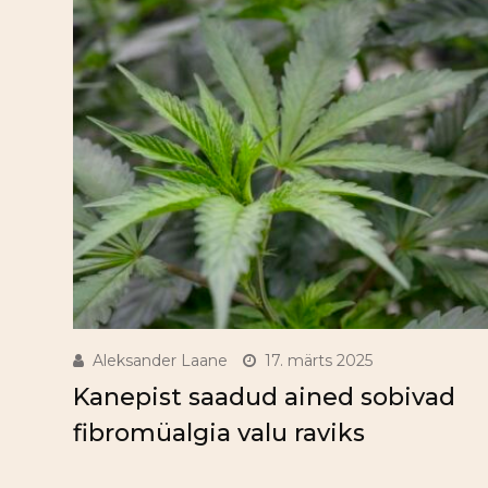
Aleksander Laane
17. märts 2025
Kanepist saadud ained sobivad
fibromüalgia valu raviks