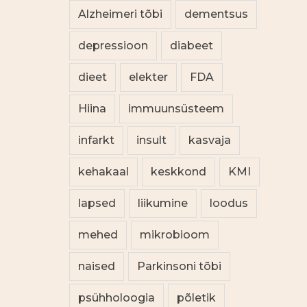
Alzheimeri tõbi
dementsus
depressioon
diabeet
dieet
elekter
FDA
Hiina
immuunsüsteem
infarkt
insult
kasvaja
kehakaal
keskkond
KMI
lapsed
liikumine
loodus
mehed
mikrobioom
naised
Parkinsoni tõbi
psühholoogia
põletik