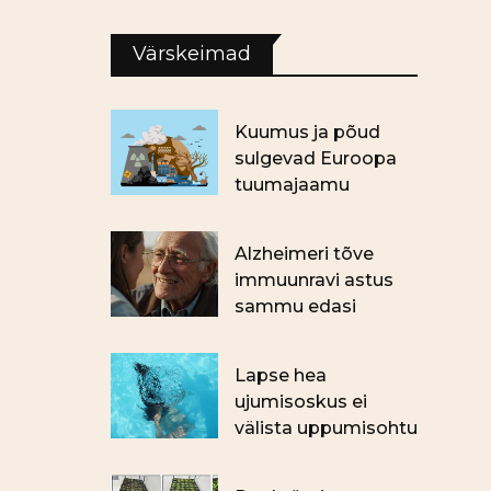
Värskeimad
Kuumus ja põud
sulgevad Euroopa
tuumajaamu
Alzheimeri tõve
immuunravi astus
sammu edasi
Lapse hea
ujumisoskus ei
välista uppumisohtu