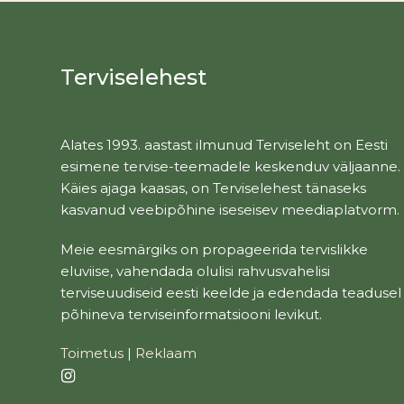
Terviselehest
Alates 1993. aastast ilmunud Terviseleht on Eesti
esimene tervise-teemadele keskenduv väljaanne.
Käies ajaga kaasas, on Terviselehest tänaseks
kasvanud veebipõhine iseseisev meediaplatvorm.
Meie eesmärgiks on propageerida tervislikke
eluviise, vahendada olulisi rahvusvahelisi
terviseuudiseid eesti keelde ja edendada teadusel
põhineva terviseinformatsiooni levikut.
Toimetus
|
Reklaam