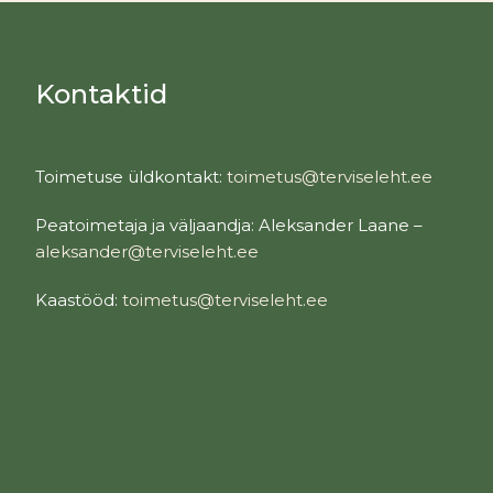
Kontaktid
Toimetuse üldkontakt:
toimetus@terviseleht.ee
Peatoimetaja ja väljaandja: Aleksander Laane –
aleksander@terviseleht.ee
Kaastööd:
toimetus@terviseleht.ee