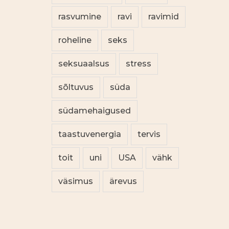
rasvumine
ravi
ravimid
roheline
seks
seksuaalsus
stress
sõltuvus
süda
südamehaigused
taastuvenergia
tervis
toit
uni
USA
vähk
väsimus
ärevus