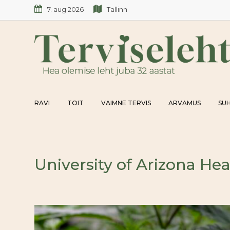
Skip
7. aug 2026
Tallinn
to
content
RAVI
TOIT
VAIMNE TERVIS
ARVAMUS
SUH
University of Arizona He