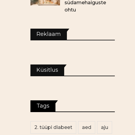
südamehaiguste
ohtu
Reklaam
Küsitlus
Tags
2. tüüpi diabeet
aed
aju