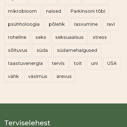
mikrobioom
naised
Parkinsoni tõbi
psühholoogia
põletik
rasvumine
ravi
roheline
seks
seksuaalsus
stress
sõltuvus
süda
südamehaigused
taastuvenergia
tervis
toit
uni
USA
vähk
väsimus
ärevus
Terviselehest