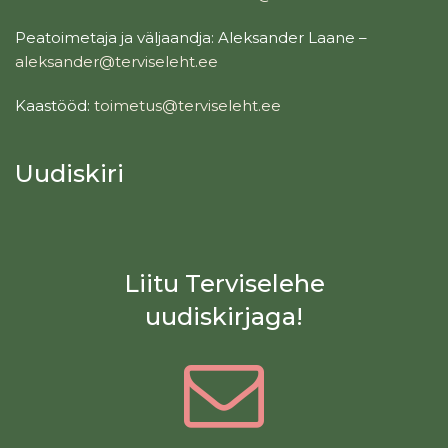
Peatoimetaja ja väljaandja: Aleksander Laane –
aleksander@terviseleht.ee
Kaastööd:
toimetus@terviseleht.ee
Uudiskiri
Liitu Terviselehe
uudiskirjaga!