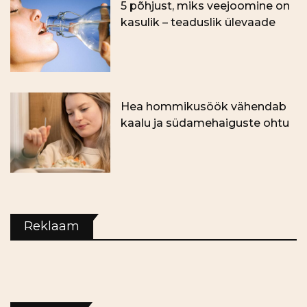
5 põhjust, miks veejoomine on
kasulik – teaduslik ülevaade
Hea hommikusöök vähendab
kaalu ja südamehaiguste ohtu
Reklaam