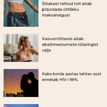
Šiitakest tehtud toit aitab
pidurdada ohtlikku
maksahaigust
Kasvumõtteviis aitab
ebaõnnestumiste nõiaringist
välja
Kaks korda aastas tehtav süst
ennetab HIV-i 96%