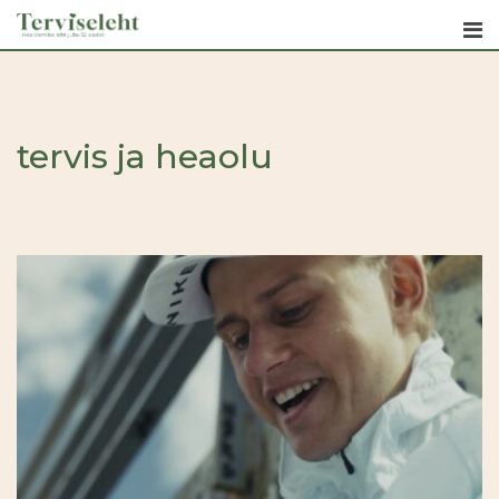
Skip
to
content
tervis ja heaolu