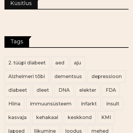
Küsitlus
Tags
2. tüüpi diabeet
aed
aju
Alzheimeri tõbi
dementsus
depressioon
diabeet
dieet
DNA
elekter
FDA
Hiina
immuunsüsteem
infarkt
insult
kasvaja
kehakaal
keskkond
KMI
lapsed
liikumine
loodus
mehed