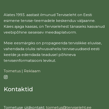
Alates 1993. aastast ilmunud Terviseleht on Eesti
esimene tervise-teemadele keskenduv väljaanne.
Käies ajaga kaasas, on Terviselehest tänaseks kasvanud
veebipõhine iseseisev meediaplatvorm.
Meie eesmärgiks on propageerida tervislikke eluviise,
vahendada olulisi rahvusvahelisi terviseuudiseid eesti
keelde ja edendada teadusel põhineva
terviseinformatsiooni levikut.
Toimetus
|
Reklaam
Kontaktid
Toimetuse üldkontakt:
toimetus@terviseleht.ee