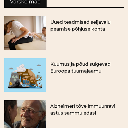
Värskeimad
Uued teadmised seljavalu
peamise põhjuse kohta
Kuumus ja põud sulgevad
Euroopa tuumajaamu
Alzheimeri tõve immuunravi
astus sammu edasi