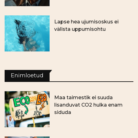
Lapse hea ujumisoskus ei
välista uppumisohtu
Enimloetud
Maa taimestik ei suuda
lisanduvat CO2 hulka enam
siduda