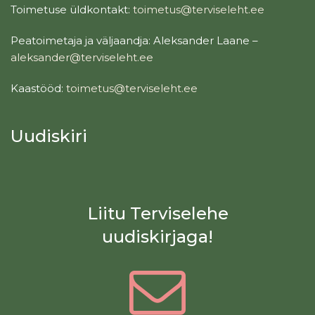
Toimetuse üldkontakt:
toimetus@terviseleht.ee
Peatoimetaja ja väljaandja: Aleksander Laane –
aleksander@terviseleht.ee
Kaastööd:
toimetus@terviseleht.ee
Uudiskiri
Liitu Terviselehe
uudiskirjaga!