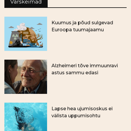
Värskeimad
Kuumus ja põud sulgevad
Euroopa tuumajaamu
Alzheimeri tõve immuunravi
astus sammu edasi
Lapse hea ujumisoskus ei
välista uppumisohtu