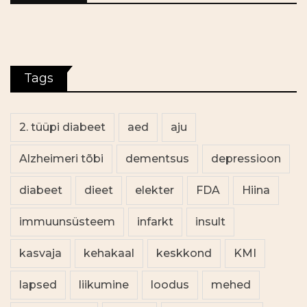
Tags
2. tüüpi diabeet
aed
aju
Alzheimeri tõbi
dementsus
depressioon
diabeet
dieet
elekter
FDA
Hiina
immuunsüsteem
infarkt
insult
kasvaja
kehakaal
keskkond
KMI
lapsed
liikumine
loodus
mehed