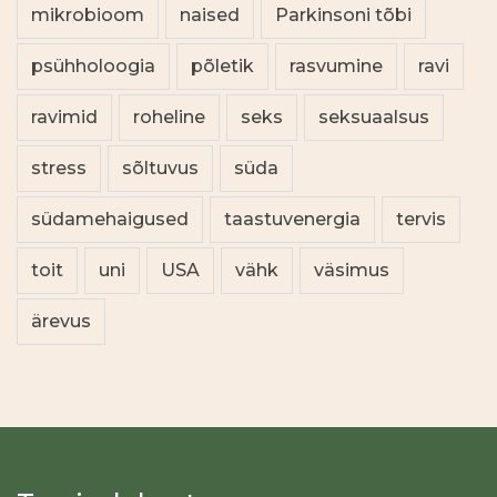
mikrobioom
naised
Parkinsoni tõbi
psühholoogia
põletik
rasvumine
ravi
ravimid
roheline
seks
seksuaalsus
stress
sõltuvus
süda
südamehaigused
taastuvenergia
tervis
toit
uni
USA
vähk
väsimus
ärevus