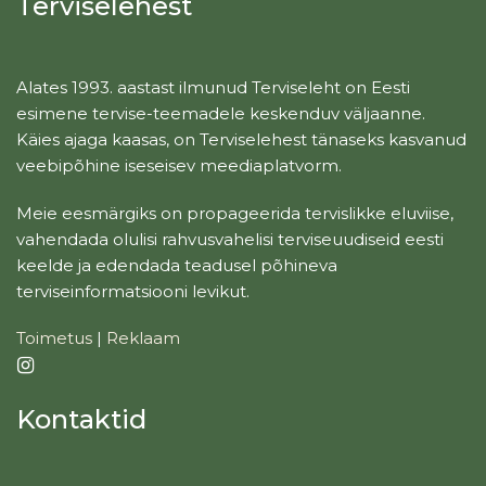
Terviselehest
Alates 1993. aastast ilmunud Terviseleht on Eesti
esimene tervise-teemadele keskenduv väljaanne.
Käies ajaga kaasas, on Terviselehest tänaseks kasvanud
veebipõhine iseseisev meediaplatvorm.
Meie eesmärgiks on propageerida tervislikke eluviise,
vahendada olulisi rahvusvahelisi terviseuudiseid eesti
keelde ja edendada teadusel põhineva
terviseinformatsiooni levikut.
Toimetus
|
Reklaam
Kontaktid