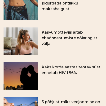
pidurdada ohtlikku
maksahaigust
Kasvumõtteviis aitab
ebaõnnestumiste nõiaringist
välja
Kaks korda aastas tehtav süst
ennetab HIV-i 96%
5 põhjust, miks veejoomine on