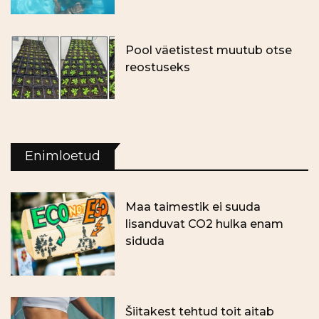
Pool väetistest muutub otse
reostuseks
Enimloetud
Maa taimestik ei suuda
lisanduvat CO2 hulka enam
siduda
Šiitakest tehtud toit aitab