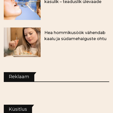
kasulik – teaduslik ülevaade
Hea hommikusöök vähendab
kaalu ja südamehaiguste ohtu
Reklaam
Küsitlus