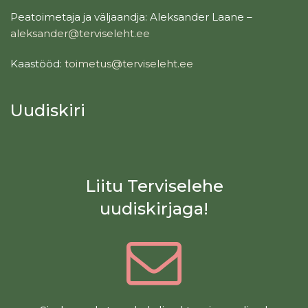
Peatoimetaja ja väljaandja: Aleksander Laane –
aleksander@terviseleht.ee
Kaastööd:
toimetus@terviseleht.ee
Uudiskiri
Liitu Terviselehe
uudiskirjaga!