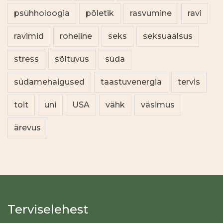
psühholoogia
põletik
rasvumine
ravi
ravimid
roheline
seks
seksuaalsus
stress
sõltuvus
süda
südamehaigused
taastuvenergia
tervis
toit
uni
USA
vähk
väsimus
ärevus
Terviselehest