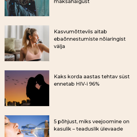
maksahaigust
Kasvumõtteviis aitab
ebaõnnestumiste nõiaringist
välja
Kaks korda aastas tehtav süst
ennetab HIV-i 96%
5 põhjust, miks veejoomine on
kasulik – teaduslik ülevaade