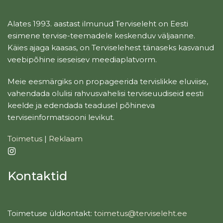
Alates 1993. aastast ilmunud Terviseleht on Eesti
esimene tervise-teemadele keskenduv väljaanne.
Käies ajaga kaasas, on Terviselehest tänaseks kasvanud
veebipõhine iseseisev meediaplatvorm.
Meie eesmärgiks on propageerida tervislikke eluviise,
vahendada olulisi rahvusvahelisi terviseuudiseid eesti
keelde ja edendada teadusel põhineva
terviseinformatsiooni levikut.
Toimetus
|
Reklaam
Kontaktid
Toimetuse üldkontakt:
toimetus@terviseleht.ee