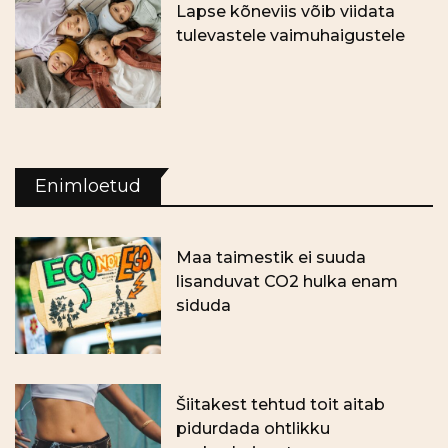
Lapse kõneviis võib viidata
tulevastele vaimuhaigustele
Enimloetud
Maa taimestik ei suuda
lisanduvat CO2 hulka enam
siduda
Šiitakest tehtud toit aitab
pidurdada ohtlikku