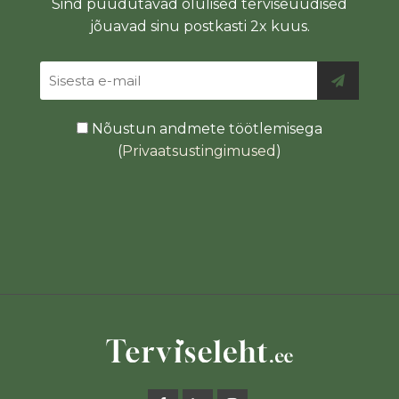
Sind puudutavad olulised terviseuudised
jõuavad sinu postkasti 2x kuus.
Nõustun andmete töötlemisega
(
Privaatsustingimused
)