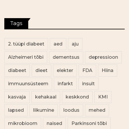
Tags
2. tüüpi diabeet
aed
aju
Alzheimeri tõbi
dementsus
depressioon
diabeet
dieet
elekter
FDA
Hiina
immuunsüsteem
infarkt
insult
kasvaja
kehakaal
keskkond
KMI
lapsed
liikumine
loodus
mehed
mikrobioom
naised
Parkinsoni tõbi