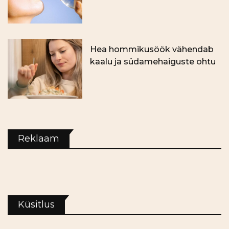
Hea hommikusöök vähendab
kaalu ja südamehaiguste ohtu
Reklaam
Küsitlus