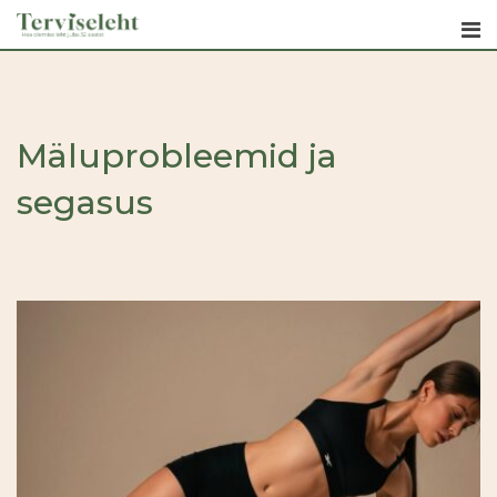
Skip
to
content
Mäluprobleemid ja
segasus