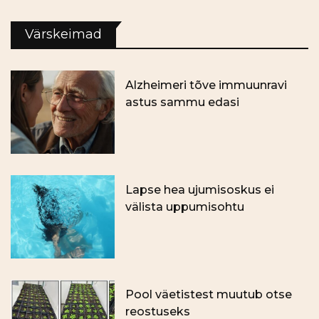
Värskeimad
Alzheimeri tõve immuunravi
astus sammu edasi
Lapse hea ujumisoskus ei
välista uppumisohtu
Pool väetistest muutub otse
reostuseks