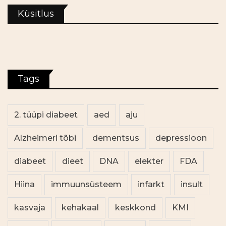
Küsitlus
Tags
2. tüüpi diabeet
aed
aju
Alzheimeri tõbi
dementsus
depressioon
diabeet
dieet
DNA
elekter
FDA
Hiina
immuunsüsteem
infarkt
insult
kasvaja
kehakaal
keskkond
KMI