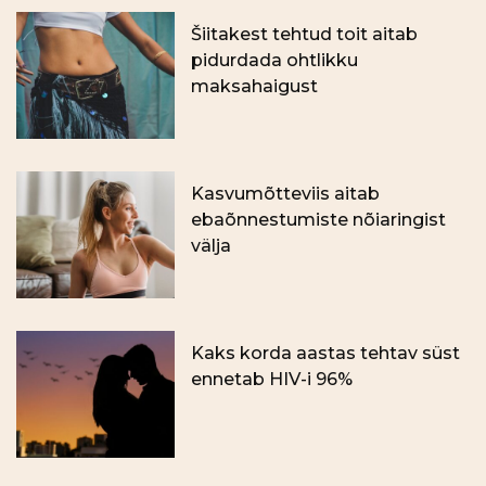
Šiitakest tehtud toit aitab
pidurdada ohtlikku
maksahaigust
Kasvumõtteviis aitab
ebaõnnestumiste nõiaringist
välja
Kaks korda aastas tehtav süst
ennetab HIV-i 96%