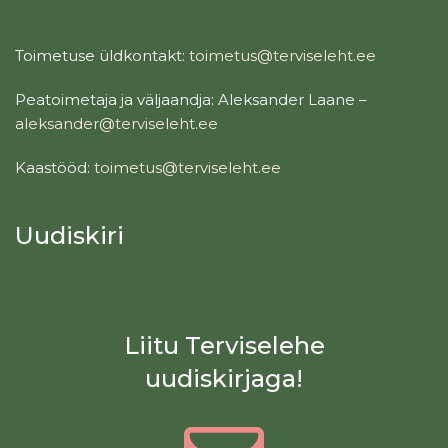
Toimetuse üldkontakt:
toimetus@terviseleht.ee
Peatoimetaja ja väljaandja: Aleksander Laane –
aleksander@terviseleht.ee
Kaastööd:
toimetus@terviseleht.ee
Uudiskiri
Liitu Terviselehe
uudiskirjaga!