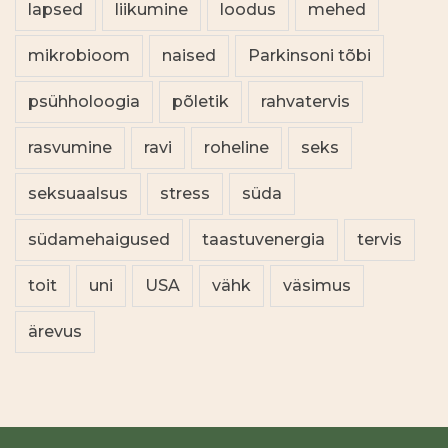
lapsed
liikumine
loodus
mehed
mikrobioom
naised
Parkinsoni tõbi
psühholoogia
põletik
rahvatervis
rasvumine
ravi
roheline
seks
seksuaalsus
stress
süda
südamehaigused
taastuvenergia
tervis
toit
uni
USA
vähk
väsimus
ärevus