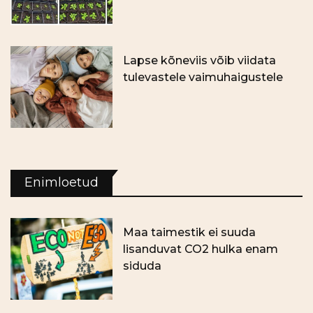
Lapse kõneviis võib viidata
tulevastele vaimuhaigustele
Enimloetud
Maa taimestik ei suuda
lisanduvat CO2 hulka enam
siduda