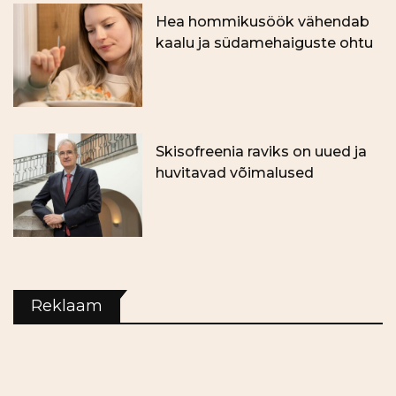
Hea hommikusöök vähendab
kaalu ja südamehaiguste ohtu
Skisofreenia raviks on uued ja
huvitavad võimalused
Reklaam