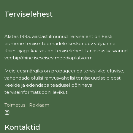
Terviselehest
Alates 1993. aastast ilmunud Terviseleht on Eesti
esimene tervise-teemadele keskenduv väljaanne.
Käies ajaga kaasas, on Terviselehest tänaseks kasvanud
veebipõhine iseseisev meediaplatvorm.
Meie eesmärgiks on propageerida tervislikke eluviise,
vahendada olulisi rahvusvahelisi terviseuudiseid eesti
keelde ja edendada teadusel põhineva
terviseinformatsiooni levikut.
Toimetus
|
Reklaam
Kontaktid