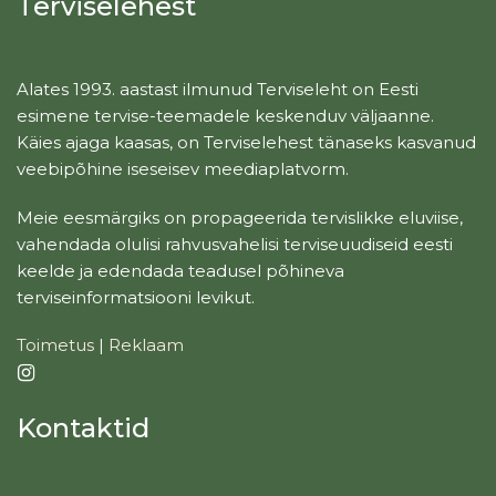
Terviselehest
Alates 1993. aastast ilmunud Terviseleht on Eesti
esimene tervise-teemadele keskenduv väljaanne.
Käies ajaga kaasas, on Terviselehest tänaseks kasvanud
veebipõhine iseseisev meediaplatvorm.
Meie eesmärgiks on propageerida tervislikke eluviise,
vahendada olulisi rahvusvahelisi terviseuudiseid eesti
keelde ja edendada teadusel põhineva
terviseinformatsiooni levikut.
Toimetus
|
Reklaam
Kontaktid