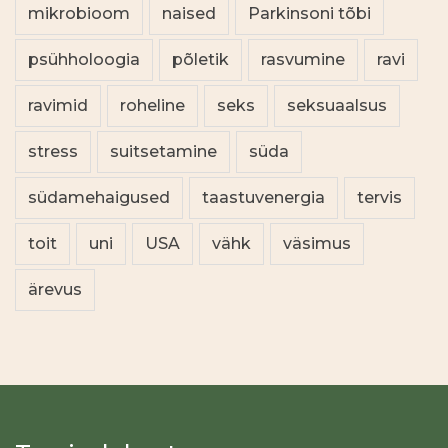
mikrobioom
naised
Parkinsoni tõbi
psühholoogia
põletik
rasvumine
ravi
ravimid
roheline
seks
seksuaalsus
stress
suitsetamine
süda
südamehaigused
taastuvenergia
tervis
toit
uni
USA
vähk
väsimus
ärevus