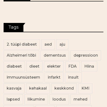
Tags
2. tüüpi diabeet
aed
aju
Alzheimeri tõbi
dementsus
depressioon
diabeet
dieet
elekter
FDA
Hiina
immuunsüsteem
infarkt
insult
kasvaja
kehakaal
keskkond
KMI
lapsed
liikumine
loodus
mehed