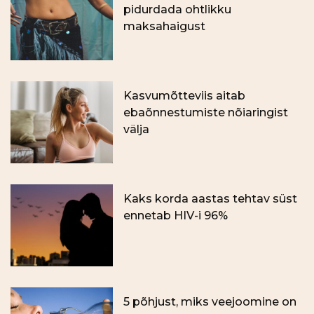
pidurdada ohtlikku
maksahaigust
Kasvumõtteviis aitab
ebaõnnestumiste nõiaringist
välja
Kaks korda aastas tehtav süst
ennetab HIV-i 96%
5 põhjust, miks veejoomine on