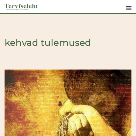
Skip
to
content
kehvad tulemused