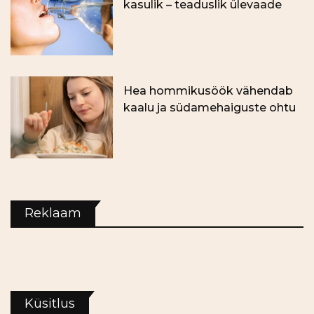
kasulik – teaduslik ülevaade
Hea hommikusöök vähendab
kaalu ja südamehaiguste ohtu
Reklaam
Küsitlus