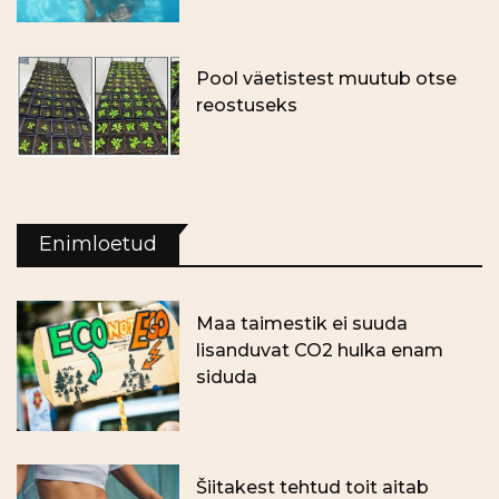
Pool väetistest muutub otse
reostuseks
Enimloetud
Maa taimestik ei suuda
lisanduvat CO2 hulka enam
siduda
Šiitakest tehtud toit aitab