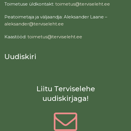
Toimetuse üldkontakt:
toimetus@terviseleht.ee
Peatoimetaja ja väljaandja: Aleksander Laane –
aleksander@terviseleht.ee
Kaastööd:
toimetus@terviseleht.ee
Uudiskiri
Liitu Terviselehe
uudiskirjaga!