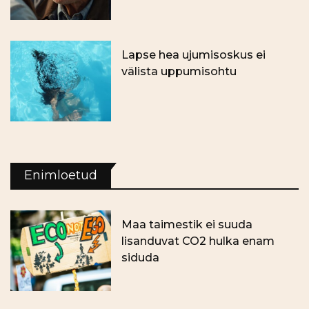
Lapse hea ujumisoskus ei
välista uppumisohtu
Enimloetud
Maa taimestik ei suuda
lisanduvat CO2 hulka enam
siduda