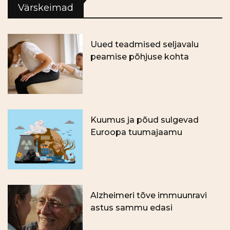
Värskeimad
Uued teadmised seljavalu
peamise põhjuse kohta
Kuumus ja põud sulgevad
Euroopa tuumajaamu
Alzheimeri tõve immuunravi
astus sammu edasi