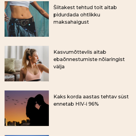
Šiitakest tehtud toit aitab
pidurdada ohtlikku
maksahaigust
Kasvumõtteviis aitab
ebaõnnestumiste nõiaringist
välja
Kaks korda aastas tehtav süst
ennetab HIV-i 96%