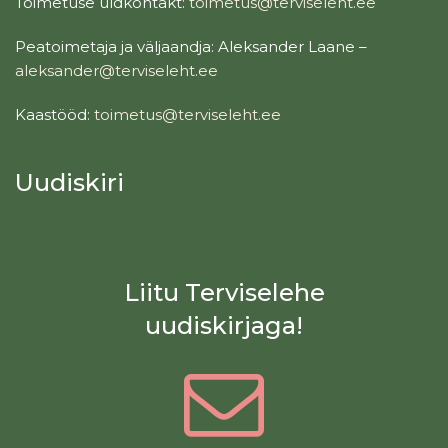
Toimetuse üldkontakt:
toimetus@terviseleht.ee
Peatoimetaja ja väljaandja: Aleksander Laane –
aleksander@terviseleht.ee
Kaastööd:
toimetus@terviseleht.ee
Uudiskiri
Liitu Terviselehe
uudiskirjaga!