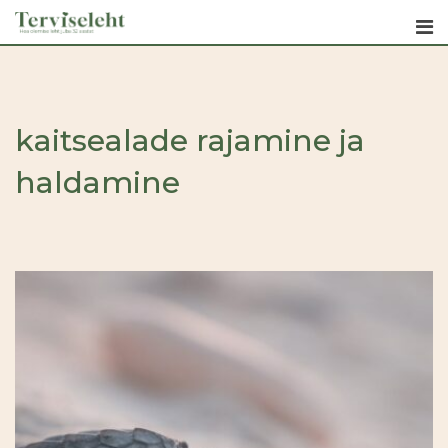
Skip
to
content
kaitsealade rajamine ja
haldamine