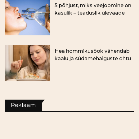
5 põhjust, miks veejoomine on
kasulik – teaduslik ülevaade
Hea hommikusöök vähendab
kaalu ja südamehaiguste ohtu
Reklaam