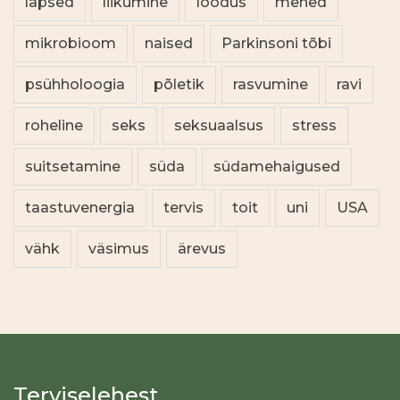
lapsed
liikumine
loodus
mehed
mikrobioom
naised
Parkinsoni tõbi
psühholoogia
põletik
rasvumine
ravi
roheline
seks
seksuaalsus
stress
suitsetamine
süda
südamehaigused
taastuvenergia
tervis
toit
uni
USA
vähk
väsimus
ärevus
Terviselehest