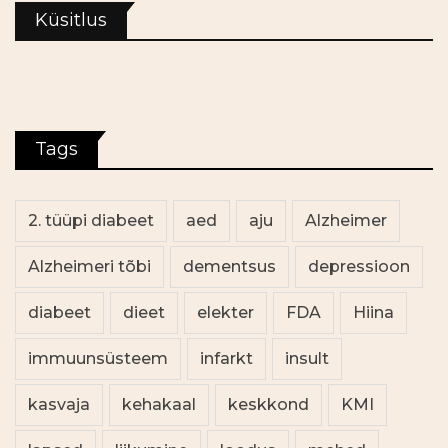
Küsitlus
Tags
2. tüüpi diabeet
aed
aju
Alzheimer
Alzheimeri tõbi
dementsus
depressioon
diabeet
dieet
elekter
FDA
Hiina
immuunsüsteem
infarkt
insult
kasvaja
kehakaal
keskkond
KMI