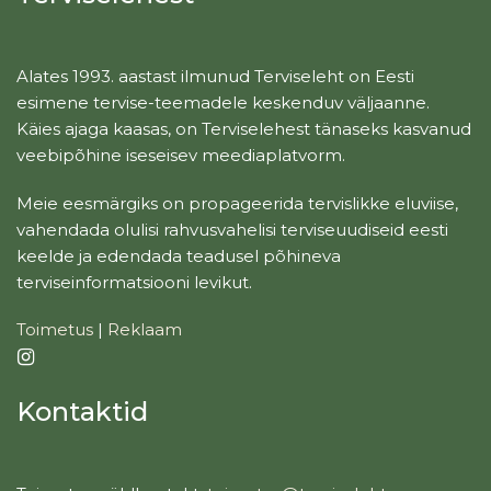
Alates 1993. aastast ilmunud Terviseleht on Eesti
esimene tervise-teemadele keskenduv väljaanne.
Käies ajaga kaasas, on Terviselehest tänaseks kasvanud
veebipõhine iseseisev meediaplatvorm.
Meie eesmärgiks on propageerida tervislikke eluviise,
vahendada olulisi rahvusvahelisi terviseuudiseid eesti
keelde ja edendada teadusel põhineva
terviseinformatsiooni levikut.
Toimetus
|
Reklaam
Kontaktid