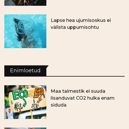
Lapse hea ujumisoskus ei
välista uppumisohtu
Enimloetud
Maa taimestik ei suuda
lisanduvat CO2 hulka enam
siduda