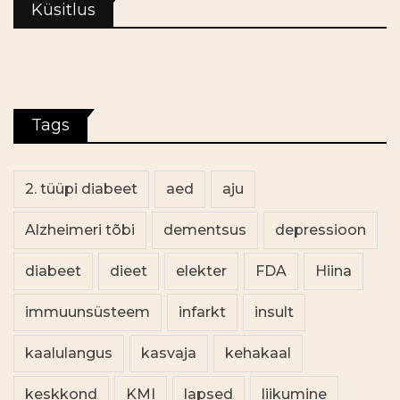
Küsitlus
Tags
2. tüüpi diabeet
aed
aju
Alzheimeri tõbi
dementsus
depressioon
diabeet
dieet
elekter
FDA
Hiina
immuunsüsteem
infarkt
insult
kaalulangus
kasvaja
kehakaal
keskkond
KMI
lapsed
liikumine