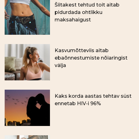
Šiitakest tehtud toit aitab
pidurdada ohtlikku
maksahaigust
Kasvumõtteviis aitab
ebaõnnestumiste nõiaringist
välja
Kaks korda aastas tehtav süst
ennetab HIV-i 96%