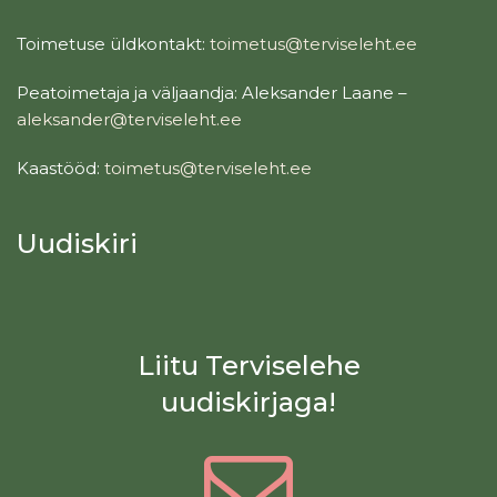
Toimetuse üldkontakt:
toimetus@terviseleht.ee
Peatoimetaja ja väljaandja: Aleksander Laane –
aleksander@terviseleht.ee
Kaastööd:
toimetus@terviseleht.ee
Uudiskiri
Liitu Terviselehe
uudiskirjaga!