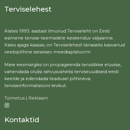
Terviselehest
Alates 1993. aastast ilmunud Terviseleht on Eesti
esimene tervise-teemadele keskenduv väljaanne.
Käies ajaga kaasas, on Terviselehest tänaseks kasvanud
veebipõhine iseseisev meediaplatvorm.
Meie eesmärgiks on propageerida tervislikke eluviise,
vahendada olulisi rahvusvahelisi terviseuudiseid eesti
keelde ja edendada teadusel põhineva
terviseinformatsiooni levikut.
Toimetus
|
Reklaam
Kontaktid