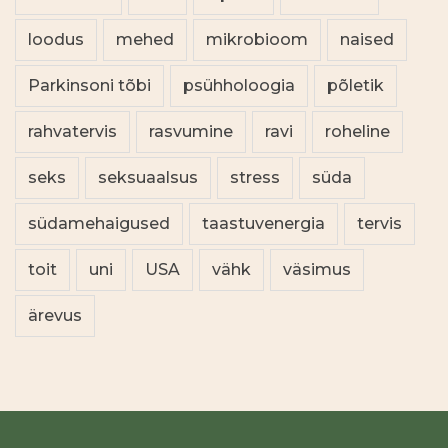
loodus
mehed
mikrobioom
naised
Parkinsoni tõbi
psühholoogia
põletik
rahvatervis
rasvumine
ravi
roheline
seks
seksuaalsus
stress
süda
südamehaigused
taastuvenergia
tervis
toit
uni
USA
vähk
väsimus
ärevus