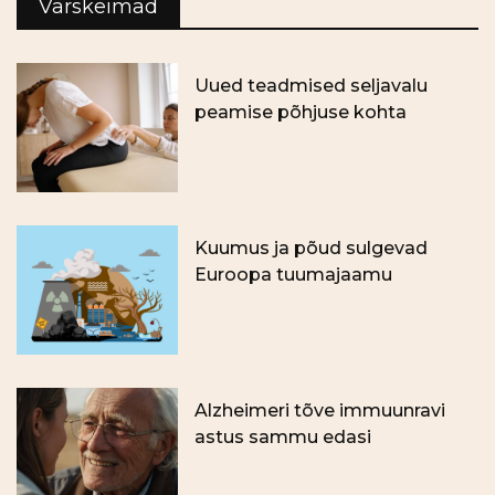
Värskeimad
Uued teadmised seljavalu
peamise põhjuse kohta
Kuumus ja põud sulgevad
Euroopa tuumajaamu
Alzheimeri tõve immuunravi
astus sammu edasi