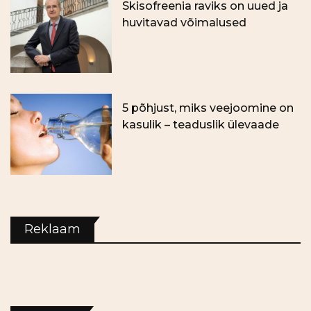
Skisofreenia raviks on uued ja
huvitavad võimalused
5 põhjust, miks veejoomine on
kasulik – teaduslik ülevaade
Reklaam