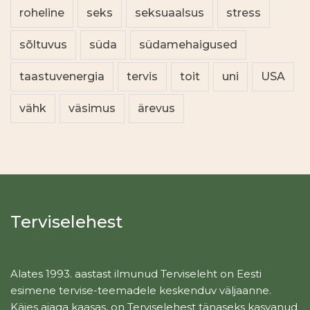
roheline
seks
seksuaalsus
stress
sõltuvus
süda
südamehaigused
taastuvenergia
tervis
toit
uni
USA
vähk
väsimus
ärevus
Terviselehest
Alates 1993. aastast ilmunud Terviseleht on Eesti
esimene tervise-teemadele keskenduv väljaanne.
Käies ajaga kaasas, on Terviselehest tänaseks kasvanud