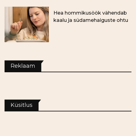
Hea hommikusöök vähendab
kaalu ja südamehaiguste ohtu
Reklaam
Küsitlus