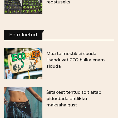
reostuseks
Enimloetud
Maa taimestik ei suuda
lisanduvat CO2 hulka enam
siduda
Šiitakest tehtud toit aitab
pidurdada ohtlikku
maksahaigust