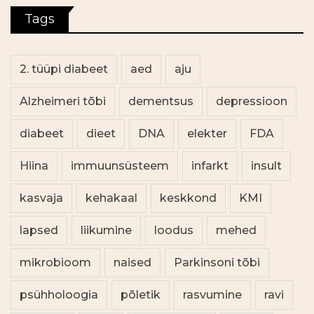
Tags
2. tüüpi diabeet
aed
aju
Alzheimeri tõbi
dementsus
depressioon
diabeet
dieet
DNA
elekter
FDA
Hiina
immuunsüsteem
infarkt
insult
kasvaja
kehakaal
keskkond
KMI
lapsed
liikumine
loodus
mehed
mikrobioom
naised
Parkinsoni tõbi
psühholoogia
põletik
rasvumine
ravi