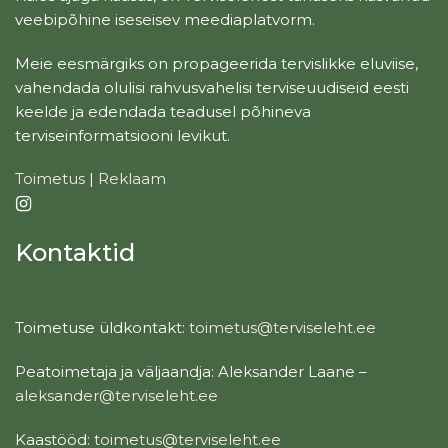
veebipõhine iseseisev meediaplatvorm.
Meie eesmärgiks on propageerida tervislikke eluviise,
vahendada olulisi rahvusvahelisi terviseuudiseid eesti
keelde ja edendada teadusel põhineva
terviseinformatsiooni levikut.
Toimetus
|
Reklaam
Kontaktid
Toimetuse üldkontakt:
toimetus@terviseleht.ee
Peatoimetaja ja väljaandja: Aleksander Laane –
aleksander@terviseleht.ee
Kaastööd:
toimetus@terviseleht.ee