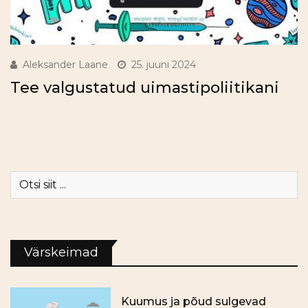
Aleksander Laane
25. juuni 2024
Tee valgustatud uimastipoliitikani
Värskeimad
Kuumus ja põud sulgevad