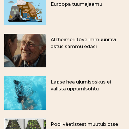
Euroopa tuumajaamu
Alzheimeri tõve immuunravi
astus sammu edasi
Lapse hea ujumisoskus ei
välista uppumisohtu
Pool väetistest muutub otse