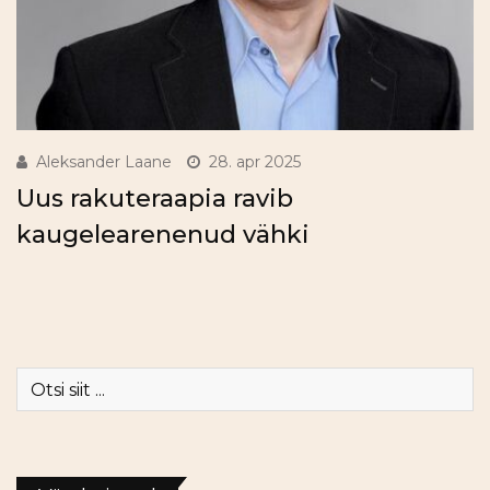
Aleksander Laane
28. apr 2025
Uus rakuteraapia ravib
kaugelearenenud vähki