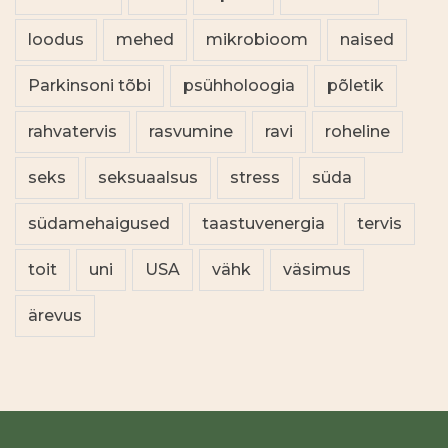
loodus
mehed
mikrobioom
naised
Parkinsoni tõbi
psühholoogia
põletik
rahvatervis
rasvumine
ravi
roheline
seks
seksuaalsus
stress
süda
südamehaigused
taastuvenergia
tervis
toit
uni
USA
vähk
väsimus
ärevus