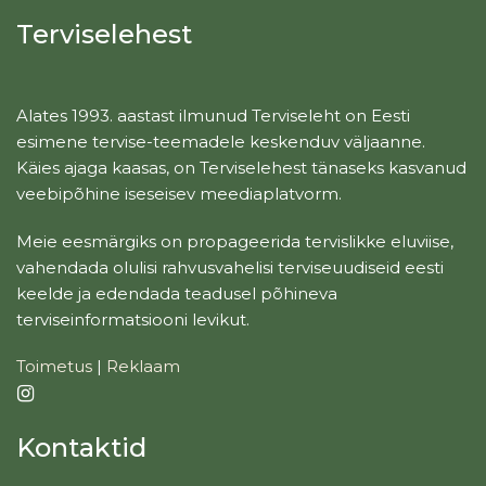
Terviselehest
Alates 1993. aastast ilmunud Terviseleht on Eesti
esimene tervise-teemadele keskenduv väljaanne.
Käies ajaga kaasas, on Terviselehest tänaseks kasvanud
veebipõhine iseseisev meediaplatvorm.
Meie eesmärgiks on propageerida tervislikke eluviise,
vahendada olulisi rahvusvahelisi terviseuudiseid eesti
keelde ja edendada teadusel põhineva
terviseinformatsiooni levikut.
Toimetus
|
Reklaam
Kontaktid