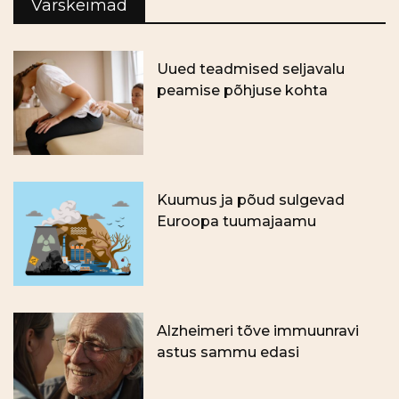
Värskeimad
Uued teadmised seljavalu
peamise põhjuse kohta
Kuumus ja põud sulgevad
Euroopa tuumajaamu
Alzheimeri tõve immuunravi
astus sammu edasi