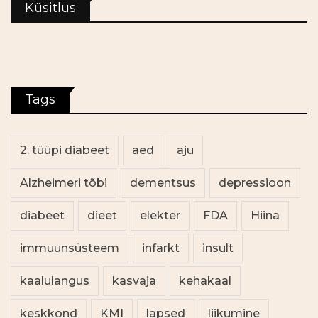
Küsitlus
Tags
2. tüüpi diabeet
aed
aju
Alzheimeri tõbi
dementsus
depressioon
diabeet
dieet
elekter
FDA
Hiina
immuunsüsteem
infarkt
insult
kaalulangus
kasvaja
kehakaal
keskkond
KMI
lapsed
liikumine