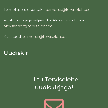
Toimetuse üldkontakt:
toimetus@terviseleht.ee
Peatoimetaja ja väljaandja: Aleksander Laane –
aleksander@terviseleht.ee
Kaastööd:
toimetus@terviseleht.ee
Uudiskiri
Liitu Terviselehe
uudiskirjaga!