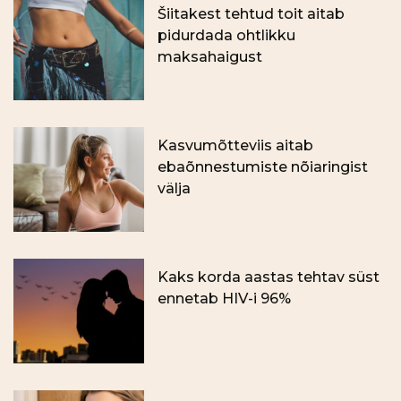
Šiitakest tehtud toit aitab
pidurdada ohtlikku
maksahaigust
Kasvumõtteviis aitab
ebaõnnestumiste nõiaringist
välja
Kaks korda aastas tehtav süst
ennetab HIV-i 96%