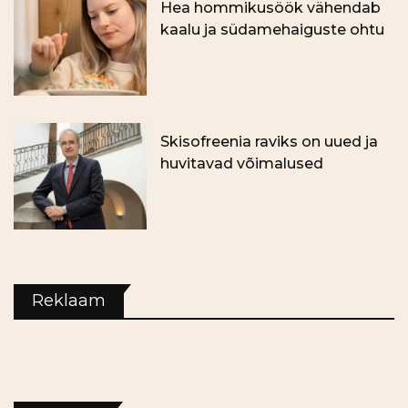
Hea hommikusöök vähendab
kaalu ja südamehaiguste ohtu
Skisofreenia raviks on uued ja
huvitavad võimalused
Reklaam