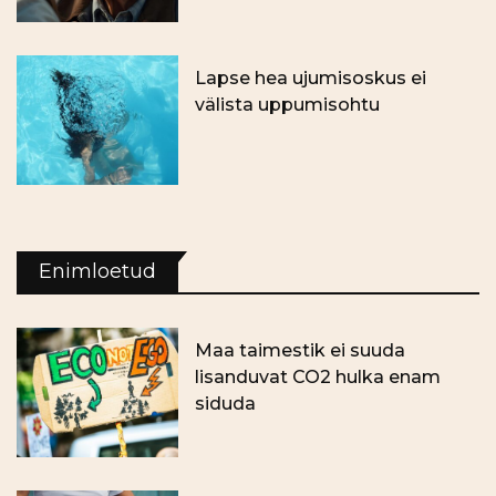
Lapse hea ujumisoskus ei
välista uppumisohtu
Enimloetud
Maa taimestik ei suuda
lisanduvat CO2 hulka enam
siduda