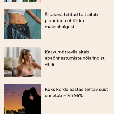
Šiitakest tehtud toit aitab
pidurdada ohtlikku
maksahaigust
Kasvumõtteviis aitab
ebaõnnestumiste nõiaringist
välja
Kaks korda aastas tehtav süst
ennetab HIV-i 96%