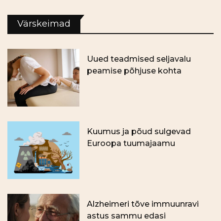
Värskeimad
Uued teadmised seljavalu
peamise põhjuse kohta
Kuumus ja põud sulgevad
Euroopa tuumajaamu
Alzheimeri tõve immuunravi
astus sammu edasi