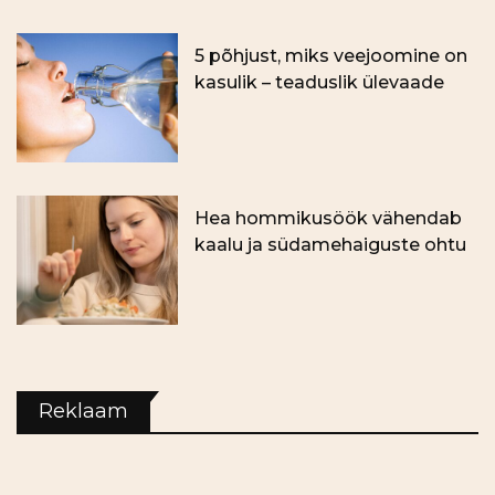
5 põhjust, miks veejoomine on
kasulik – teaduslik ülevaade
Hea hommikusöök vähendab
kaalu ja südamehaiguste ohtu
Reklaam