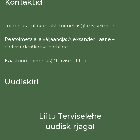
Kontaktid
Toimetuse üldkontakt:
toimetus@terviseleht.ee
Peatoimetaja ja väljaandja: Aleksander Laane –
aleksander@terviseleht.ee
Kaastööd:
toimetus@terviseleht.ee
Uudiskiri
Liitu Terviselehe
uudiskirjaga!