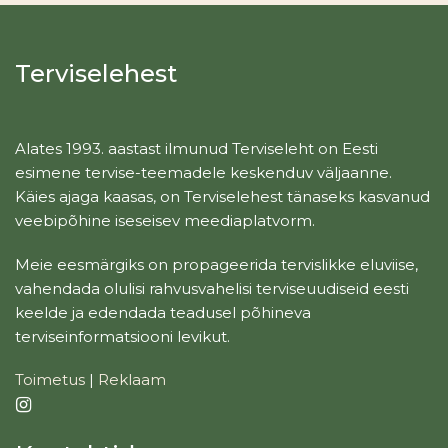
Terviselehest
Alates 1993. aastast ilmunud Terviseleht on Eesti
esimene tervise-teemadele keskenduv väljaanne.
Käies ajaga kaasas, on Terviselehest tänaseks kasvanud
veebipõhine iseseisev meediaplatvorm.
Meie eesmärgiks on propageerida tervislikke eluviise,
vahendada olulisi rahvusvahelisi terviseuudiseid eesti
keelde ja edendada teadusel põhineva
terviseinformatsiooni levikut.
Toimetus
|
Reklaam