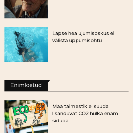
Lapse hea ujumisoskus ei
välista uppumisohtu
Enimloetud
Maa taimestik ei suuda
lisanduvat CO2 hulka enam
siduda