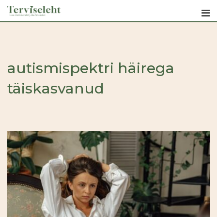
Skip
to
content
autismispektri häirega
täiskasvanud