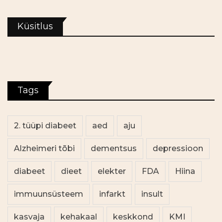
Küsitlus
Tags
2. tüüpi diabeet
aed
aju
Alzheimeri tõbi
dementsus
depressioon
diabeet
dieet
elekter
FDA
Hiina
immuunsüsteem
infarkt
insult
kasvaja
kehakaal
keskkond
KMI