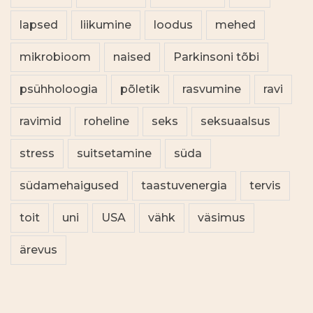
lapsed
liikumine
loodus
mehed
mikrobioom
naised
Parkinsoni tõbi
psühholoogia
põletik
rasvumine
ravi
ravimid
roheline
seks
seksuaalsus
stress
suitsetamine
süda
südamehaigused
taastuvenergia
tervis
toit
uni
USA
vähk
väsimus
ärevus