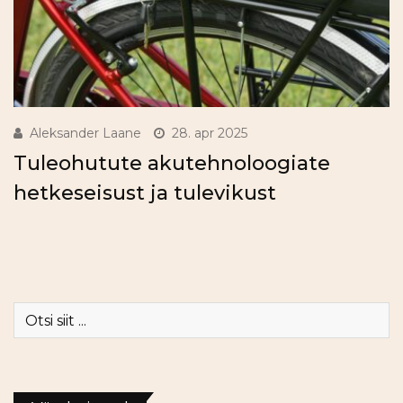
Aleksander Laane
28. apr 2025
Tuleohutute akutehnoloogiate
hetkeseisust ja tulevikust