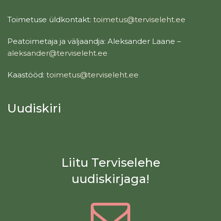
Toimetuse üldkontakt:
toimetus@terviseleht.ee
Peatoimetaja ja väljaandja: Aleksander Laane –
aleksander@terviseleht.ee
Kaastööd:
toimetus@terviseleht.ee
Uudiskiri
Liitu Terviselehe
uudiskirjaga!