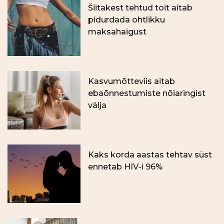
Šiitakest tehtud toit aitab
pidurdada ohtlikku
maksahaigust
Kasvumõtteviis aitab
ebaõnnestumiste nõiaringist
välja
Kaks korda aastas tehtav süst
ennetab HIV-i 96%