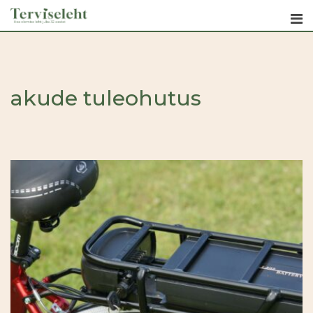
Skip
to
content
akude tuleohutus