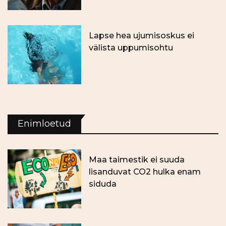
Lapse hea ujumisoskus ei
välista uppumisohtu
Enimloetud
Maa taimestik ei suuda
lisanduvat CO2 hulka enam
siduda