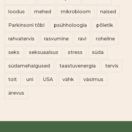
loodus
mehed
mikrobioom
naised
Parkinsoni tõbi
psühholoogia
põletik
rahvatervis
rasvumine
ravi
roheline
seks
seksuaalsus
stress
süda
südamehaigused
taastuvenergia
tervis
toit
uni
USA
vähk
väsimus
ärevus