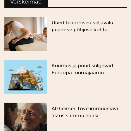
Värskeimad
Uued teadmised seljavalu
peamise põhjuse kohta
Kuumus ja põud sulgevad
Euroopa tuumajaamu
Alzheimeri tõve immuunravi
astus sammu edasi