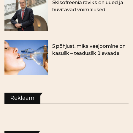
Skisofreenia raviks on uued ja
huvitavad võimalused
5 põhjust, miks veejoomine on
kasulik – teaduslik ülevaade
Reklaam