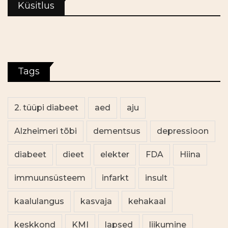
Küsitlus
Tags
2. tüüpi diabeet
aed
aju
Alzheimeri tõbi
dementsus
depressioon
diabeet
dieet
elekter
FDA
Hiina
immuunsüsteem
infarkt
insult
kaalulangus
kasvaja
kehakaal
keskkond
KMI
lapsed
liikumine