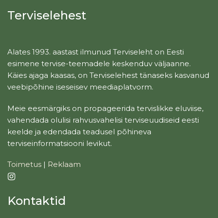
Terviselehest
Alates 1993. aastast ilmunud Terviseleht on Eesti
esimene tervise-teemadele keskenduv väljaanne.
Käies ajaga kaasas, on Terviselehest tänaseks kasvanud
veebipõhine iseseisev meediaplatvorm.
Meie eesmärgiks on propageerida tervislikke eluviise,
vahendada olulisi rahvusvahelisi terviseuudiseid eesti
keelde ja edendada teadusel põhineva
terviseinformatsiooni levikut.
Toimetus
|
Reklaam
Kontaktid