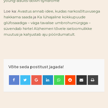
young-adults-down-syndrome
Loe ka:
Avastus annab idee, kuidas narkosõltuvusega
hakkama saada
ja
Ka lühiajaline kokkupuude
glüfosaadiga – väga tavalise umbrohumürgiga –
süvendab hiirtel Alzheimeri tõvele iseloomulikke
muutusi ja kahjustab aju pöördumatult.
Võite seda postitust jagada!
Google+
LinkedIn
Whatsapp
Reddit
Jaga
Prindi
e-
posti
teel