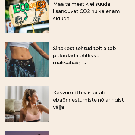
Maa taimestik ei suuda
lisanduvat CO2 hulka enam
siduda
Šiitakest tehtud toit aitab
pidurdada ohtlikku
maksahaigust
Kasvumõtteviis aitab
ebaõnnestumiste nõiaringist
välja