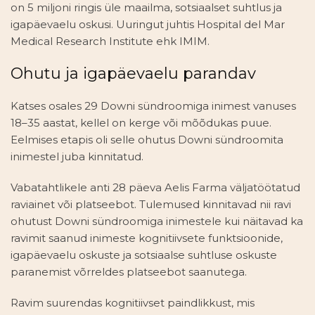
on 5 miljoni ringis üle maailma, sotsiaalset suhtlus ja
igapäevaelu oskusi. Uuringut juhtis Hospital del Mar
Medical Research Institute ehk IMIM.
Ohutu ja igapäevaelu parandav
Katses osales 29 Downi sündroomiga inimest vanuses
18–35 aastat, kellel on kerge või mõõdukas puue.
Eelmises etapis oli selle ohutus Downi sündroomita
inimestel juba kinnitatud.
Vabatahtlikele anti 28 päeva Aelis Farma väljatöötatud
raviainet või platseebot. Tulemused kinnitavad nii ravi
ohutust Downi sündroomiga inimestele kui näitavad ka
ravimit saanud inimeste kognitiivsete funktsioonide,
igapäevaelu oskuste ja sotsiaalse suhtluse oskuste
paranemist võrreldes platseebot saanutega.
Ravim suurendas kognitiivset paindlikkust, mis