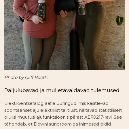
Photo by Cliff Booth.
Paljulubavad ja muljetavaldavad tulemused
Elektroentsefalograafia uuringud, mis käsitlevad
spontaanset aju elektrilist talitlust, näitavad statistiliselt
olulisi muutusi ajufunktsioonis pärast AEF0217-ravi. See
tähendab, et Downi sündroomiga inimesed pidid