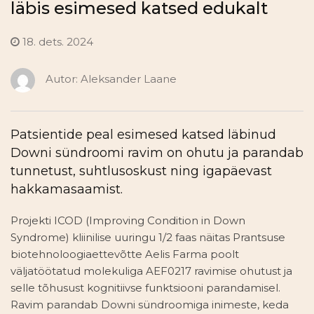
läbis esimesed katsed edukalt
18. dets. 2024
Autor:
Aleksander Laane
Patsientide peal esimesed katsed läbinud
Downi sündroomi ravim on ohutu ja parandab
tunnetust, suhtlusoskust ning igapäevast
hakkamasaamist.
Projekti ICOD (Improving Condition in Down
Syndrome) kliinilise uuringu 1/2 faas näitas Prantsuse
biotehnoloogiaettevõtte Aelis Farma poolt
väljatöötatud molekuliga AEF0217 ravimise ohutust ja
selle tõhusust kognitiivse funktsiooni parandamisel.
Ravim parandab Downi sündroomiga inimeste, keda