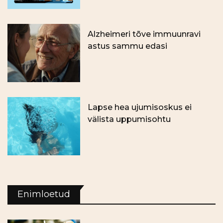
Alzheimeri tõve immuunravi
astus sammu edasi
Lapse hea ujumisoskus ei
välista uppumisohtu
Enimloetud