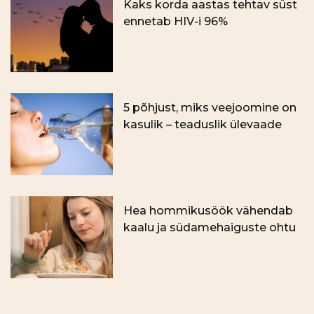
Kaks korda aastas tehtav süst
ennetab HIV-i 96%
5 põhjust, miks veejoomine on
kasulik – teaduslik ülevaade
Hea hommikusöök vähendab
kaalu ja südamehaiguste ohtu