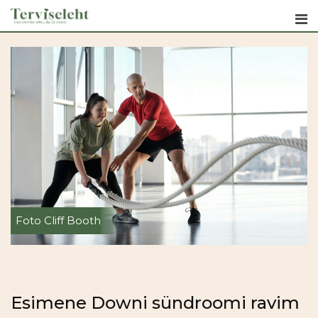
Skip
to
content
Foto Cliff Booth
Esimene Downi sündroomi ravim