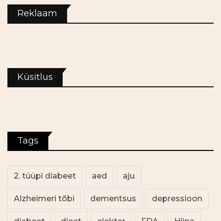
Reklaam
Küsitlus
Tags
2. tüüpi diabeet
aed
aju
Alzheimeri tõbi
dementsus
depressioon