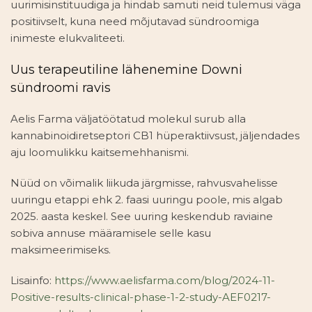
uurimisinstituudiga ja hindab samuti neid tulemusi väga
positiivselt, kuna need mõjutavad sündroomiga
inimeste elukvaliteeti.
Uus terapeutiline lähenemine Downi
sündroomi ravis
Aelis Farma väljatöötatud molekul surub alla
kannabinoidiretseptori CB1 hüperaktiivsust, jäljendades
aju loomulikku kaitsemehhanismi.
Nüüd on võimalik liikuda järgmisse, rahvusvahelisse
uuringu etappi ehk 2. faasi uuringu poole, mis algab
2025. aasta keskel. See uuring keskendub raviaine
sobiva annuse määramisele selle kasu
maksimeerimiseks.
Lisainfo:
https://www.aelisfarma.com/blog/2024-11-
Positive-results-clinical-phase-1-2-study-AEF0217-