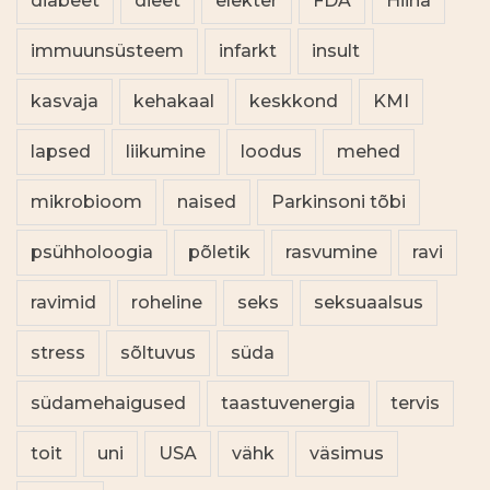
diabeet
dieet
elekter
FDA
Hiina
immuunsüsteem
infarkt
insult
kasvaja
kehakaal
keskkond
KMI
lapsed
liikumine
loodus
mehed
mikrobioom
naised
Parkinsoni tõbi
psühholoogia
põletik
rasvumine
ravi
ravimid
roheline
seks
seksuaalsus
stress
sõltuvus
süda
südamehaigused
taastuvenergia
tervis
toit
uni
USA
vähk
väsimus