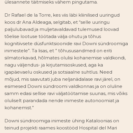
ülesannete täitmiseks vähem pingutama.
Dr Rafael de la Torre, kes viis läbi kliinilised uuringud
koos dr Ana Aldeaga, selgitab, et “selle uuringu
paljulubavad ja muljetavaldavad tulemused loovad
tõelise lootuse töötada välja ohutu ja tõhus
kognitiivsete düsfunktsioonide ravi Downi sündroomiga
inimestele”. Ta lisas, et ” tõhususandmed on eriti
silmatorkavad, hõlmates olulisi kohanemise valdkondi,
nagu väljendus- ja kirjutamisoskused, aga ka
igapäevaelu oskused ja sotsiaalne suhtlus. Need
mõjud, mis saavutati juba neljanädalase ravi järel, on
esimesed Downi sündroomi valdkonnas ja on oluline
samm edasi sellise ravi väljatöötamise suunas, mis võiks
oluliselt parandada nende inimeste autonoomiat ja
kohanemist.”
Downi sündroomiga inimeste ühing Kataloonias on
teinud projekti raames koostööd Hospital del Mari