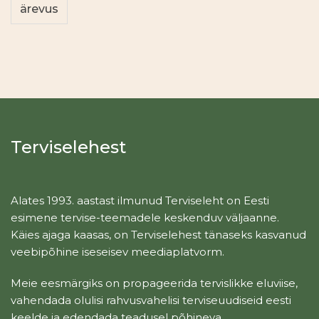
ärevus
Terviselehest
Alates 1993. aastast ilmunud Terviseleht on Eesti
esimene tervise-teemadele keskenduv väljaanne.
Käies ajaga kaasas, on Terviselehest tänaseks kasvanud
veebipõhine iseseisev meediaplatvorm.
Meie eesmärgiks on propageerida tervislikke eluviise,
vahendada olulisi rahvusvahelisi terviseuudiseid eesti
keelde ja edendada teadusel põhineva