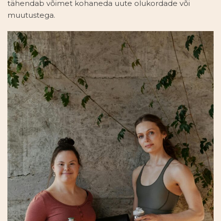
tähendab võimet kohaneda uute olukordade või
muutustega.