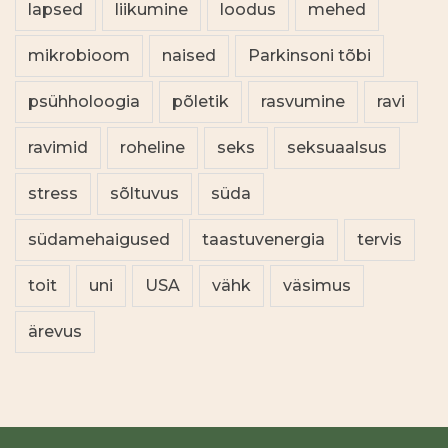
lapsed
liikumine
loodus
mehed
mikrobioom
naised
Parkinsoni tõbi
psühholoogia
põletik
rasvumine
ravi
ravimid
roheline
seks
seksuaalsus
stress
sõltuvus
süda
südamehaigused
taastuvenergia
tervis
toit
uni
USA
vähk
väsimus
ärevus