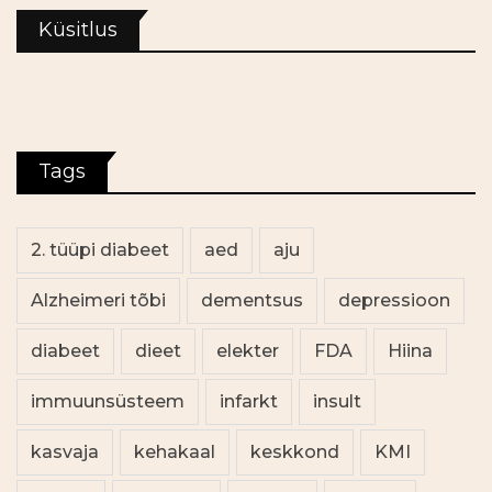
Küsitlus
Tags
2. tüüpi diabeet
aed
aju
Alzheimeri tõbi
dementsus
depressioon
diabeet
dieet
elekter
FDA
Hiina
immuunsüsteem
infarkt
insult
kasvaja
kehakaal
keskkond
KMI