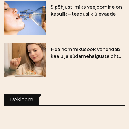
5 põhjust, miks veejoomine on
kasulik – teaduslik ülevaade
Hea hommikusöök vähendab
kaalu ja südamehaiguste ohtu
Reklaam