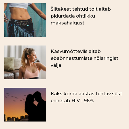
Šiitakest tehtud toit aitab
pidurdada ohtlikku
maksahaigust
Kasvumõtteviis aitab
ebaõnnestumiste nõiaringist
välja
Kaks korda aastas tehtav süst
ennetab HIV-i 96%