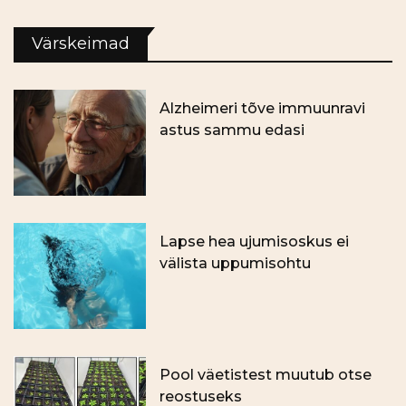
Värskeimad
Alzheimeri tõve immuunravi
astus sammu edasi
Lapse hea ujumisoskus ei
välista uppumisohtu
Pool väetistest muutub otse
reostuseks