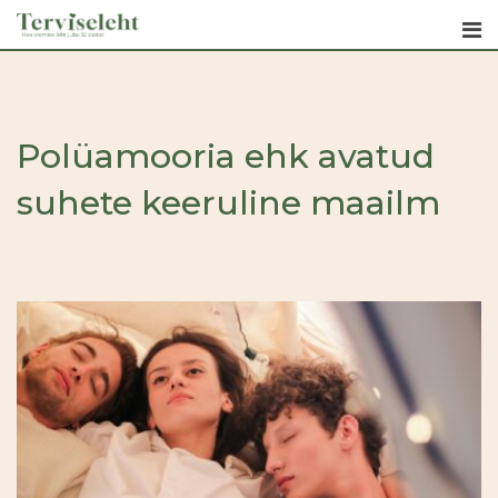
Skip
to
content
Polüamooria ehk avatud
suhete keeruline maailm