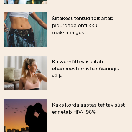
Šiitakest tehtud toit aitab
pidurdada ohtlikku
maksahaigust
Kasvumõtteviis aitab
ebaõnnestumiste nõiaringist
välja
Kaks korda aastas tehtav süst
ennetab HIV-i 96%