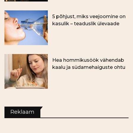
5 põhjust, miks veejoomine on
kasulik – teaduslik ülevaade
Hea hommikusöök vähendab
kaalu ja südamehaiguste ohtu
Reklaam