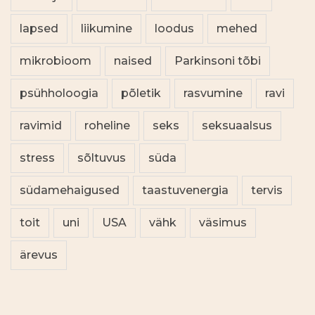
lapsed
liikumine
loodus
mehed
mikrobioom
naised
Parkinsoni tõbi
psühholoogia
põletik
rasvumine
ravi
ravimid
roheline
seks
seksuaalsus
stress
sõltuvus
süda
südamehaigused
taastuvenergia
tervis
toit
uni
USA
vähk
väsimus
ärevus