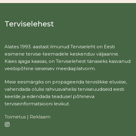
Terviselehest
Alates 1993. aastast ilmunud Terviseleht on Eesti
esimene tervise-teemadele keskenduv väljaanne.
Käies ajaga kaasas, on Terviselehest tänaseks kasvanud
veebipõhine iseseisev meediaplatvorm.
Meie eesmärgiks on propageerida tervislikke eluviise,
vahendada olulisi rahvusvahelisi terviseuudiseid eesti
keelde ja edendada teadusel põhineva
terviseinformatsiooni levikut.
Toimetus
|
Reklaam