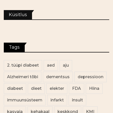
Küsitlus
Tags
2. tüüpi diabeet
aed
aju
Alzheimeri tõbi
dementsus
depressioon
diabeet
dieet
elekter
FDA
Hiina
immuunsüsteem
infarkt
insult
kasvaja
kehakaal
keskkond
KMI