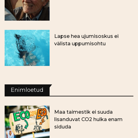
Lapse hea ujumisoskus ei
välista uppumisohtu
Enimloetud
Maa taimestik ei suuda
lisanduvat CO2 hulka enam
siduda