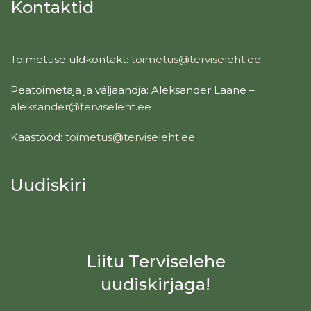
Kontaktid
Toimetuse üldkontakt:
toimetus@terviseleht.ee
Peatoimetaja ja väljaandja: Aleksander Laane –
aleksander@terviseleht.ee
Kaastööd:
toimetus@terviseleht.ee
Uudiskiri
Liitu Terviselehe
uudiskirjaga!