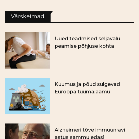
Värskeimad
Uued teadmised seljavalu
peamise põhjuse kohta
Kuumus ja põud sulgevad
Euroopa tuumajaamu
Alzheimeri tõve immuunravi
astus sammu edasi