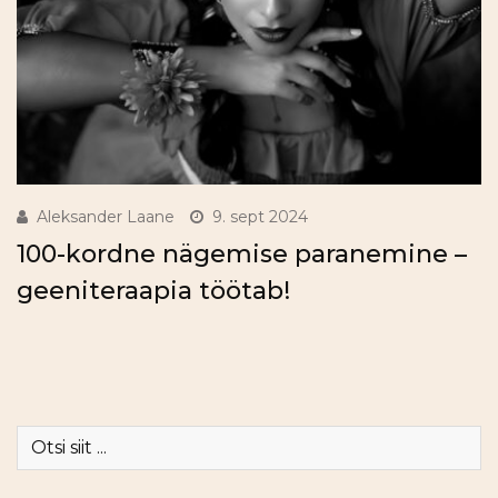
Aleksander Laane
9. sept 2024
100-kordne nägemise paranemine –
geeniteraapia töötab!