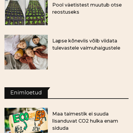
Pool väetistest muutub otse
reostuseks
Lapse kõneviis võib viidata
tulevastele vaimuhaigustele
Enimloetud
Maa taimestik ei suuda
lisanduvat CO2 hulka enam
siduda