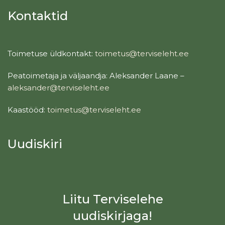
Kontaktid
Toimetuse üldkontakt:
toimetus@terviseleht.ee
Peatoimetaja ja väljaandja: Aleksander Laane –
aleksander@terviseleht.ee
Kaastööd:
toimetus@terviseleht.ee
Uudiskiri
Liitu Terviselehe
uudiskirjaga!