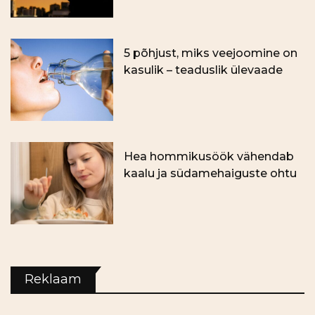
5 põhjust, miks veejoomine on
kasulik – teaduslik ülevaade
Hea hommikusöök vähendab
kaalu ja südamehaiguste ohtu
Reklaam