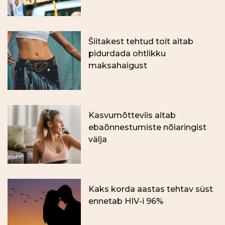
Šiitakest tehtud toit aitab
pidurdada ohtlikku
maksahaigust
Kasvumõtteviis aitab
ebaõnnestumiste nõiaringist
välja
Kaks korda aastas tehtav süst
ennetab HIV-i 96%