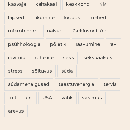
kasvaja
kehakaal
keskkond
KMI
lapsed
liikumine
loodus
mehed
mikrobioom
naised
Parkinsoni tõbi
psühholoogia
põletik
rasvumine
ravi
ravimid
roheline
seks
seksuaalsus
stress
sõltuvus
süda
südamehaigused
taastuvenergia
tervis
toit
uni
USA
vähk
väsimus
ärevus