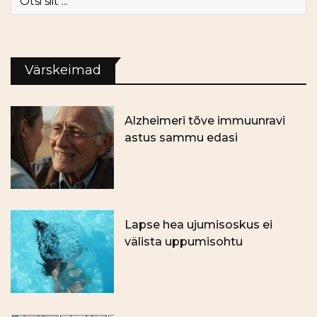
Värskeimad
Alzheimeri tõve immuunravi
astus sammu edasi
Lapse hea ujumisoskus ei
välista uppumisohtu