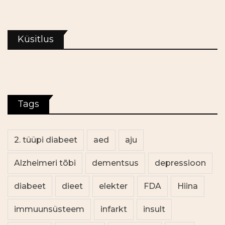
Küsitlus
Tags
2. tüüpi diabeet
aed
aju
Alzheimeri tõbi
dementsus
depressioon
diabeet
dieet
elekter
FDA
Hiina
immuunsüsteem
infarkt
insult