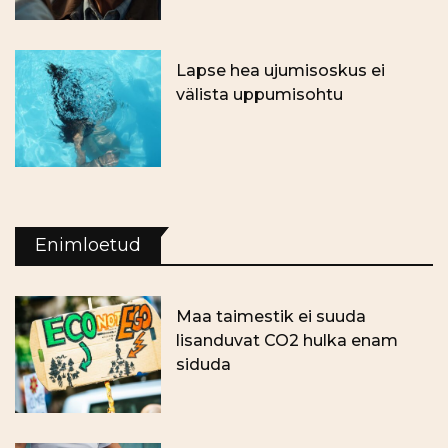
Lapse hea ujumisoskus ei
välista uppumisohtu
Enimloetud
Maa taimestik ei suuda
lisanduvat CO2 hulka enam
siduda