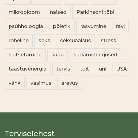
mikrobioom
naised
Parkinsoni tõbi
psühholoogia
põletik
rasvumine
ravi
roheline
seks
seksuaalsus
stress
suitsetamine
süda
südamehaigused
taastuvenergia
tervis
toit
uni
USA
vähk
väsimus
ärevus
Terviselehest