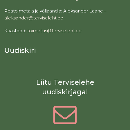
Peatoimetaja ja väljaandja: Aleksander Laane –
aleksander@terviseleht.ee
Kaastööd:
toimetus@terviseleht.ee
Uudiskiri
Liitu Terviselehe
uudiskirjaga!