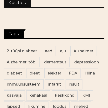
Küsitlus
Tags
2. tüüpi diabeet
aed
aju
Alzheimer
Alzheimeri tõbi
dementsus
depressioon
diabeet
dieet
elekter
FDA
Hiina
immuunsüsteem
infarkt
insult
kasvaja
kehakaal
keskkond
KMI
lapsed
liikumine
loodus
mehed