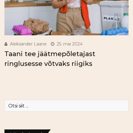
Aleksander Laane
25. mai 2024
Taani tee jäätmepõletajast
ringlusesse võtvaks riigiks