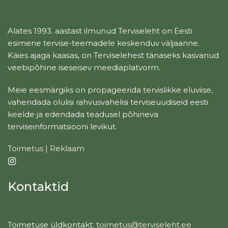
Alates 1993. aastast ilmunud Terviseleht on Eesti
esimene tervise-teemadele keskenduv väljaanne.
Käies ajaga kaasas, on Terviselehest tänaseks kasvanud
veebipõhine iseseisev meediaplatvorm.
Meie eesmärgiks on propageerida tervislikke eluviise,
vahendada olulisi rahvusvahelisi terviseuudiseid eesti
keelde ja edendada teadusel põhineva
terviseinformatsiooni levikut.
Toimetus
|
Reklaam
Kontaktid
Toimetuse üldkontakt:
toimetus@terviseleht.ee