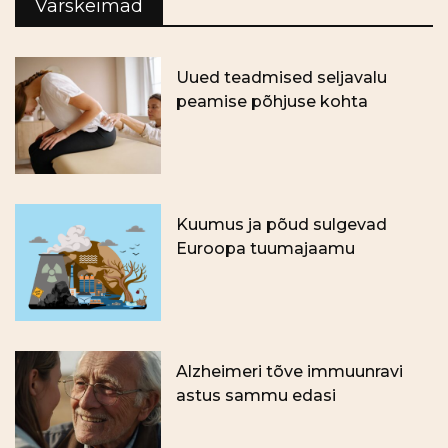
Värskeimad
Uued teadmised seljavalu
peamise põhjuse kohta
Kuumus ja põud sulgevad
Euroopa tuumajaamu
Alzheimeri tõve immuunravi
astus sammu edasi