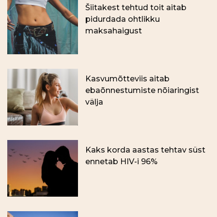
Šiitakest tehtud toit aitab
pidurdada ohtlikku
maksahaigust
Kasvumõtteviis aitab
ebaõnnestumiste nõiaringist
välja
Kaks korda aastas tehtav süst
ennetab HIV-i 96%