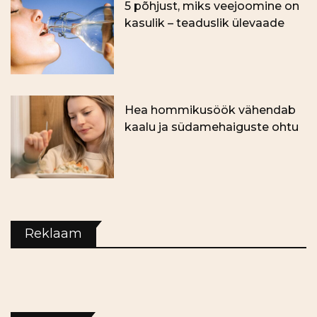
5 põhjust, miks veejoomine on
kasulik – teaduslik ülevaade
Hea hommikusöök vähendab
kaalu ja südamehaiguste ohtu
Reklaam