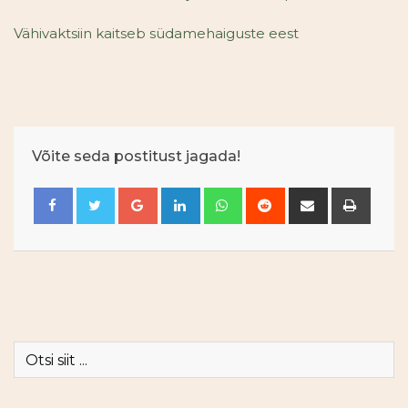
Vähivaktsiin kaitseb südamehaiguste eest
Võite seda postitust jagada!
Google+
LinkedIn
Whatsapp
Reddit
Jaga
Prindi
e-
posti
teel