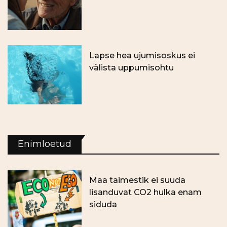
Lapse hea ujumisoskus ei
välista uppumisohtu
Enimloetud
Maa taimestik ei suuda
lisanduvat CO2 hulka enam
siduda