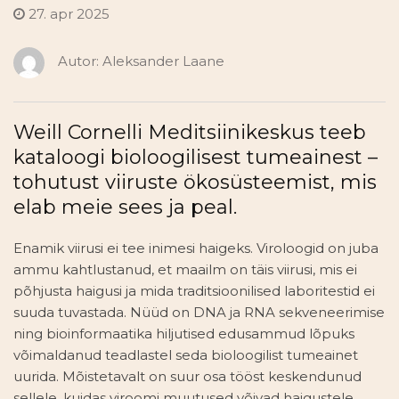
27. apr 2025
Autor:
Aleksander Laane
Weill Cornelli Meditsiinikeskus teeb
kataloogi bioloogilisest tumeainest –
tohutust viiruste ökosüsteemist, mis
elab meie sees ja peal.
Enamik viirusi ei tee inimesi haigeks. Viroloogid on juba
ammu kahtlustanud, et maailm on täis viirusi, mis ei
põhjusta haigusi ja mida traditsioonilised laboritestid ei
suuda tuvastada. Nüüd on DNA ja RNA sekveneerimise
ning bioinformaatika hiljutised edusammud lõpuks
võimaldanud teadlastel seda bioloogilist tumeainet
uurida. Mõistetavalt on suur osa tööst keskendunud
sellele, kuidas viroomi muutused võivad haigustele