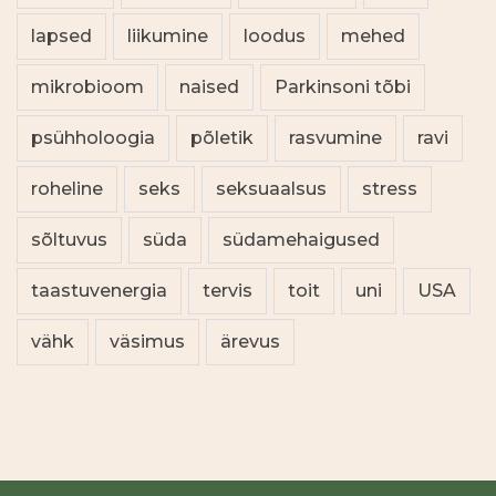
lapsed
liikumine
loodus
mehed
mikrobioom
naised
Parkinsoni tõbi
psühholoogia
põletik
rasvumine
ravi
roheline
seks
seksuaalsus
stress
sõltuvus
süda
südamehaigused
taastuvenergia
tervis
toit
uni
USA
vähk
väsimus
ärevus