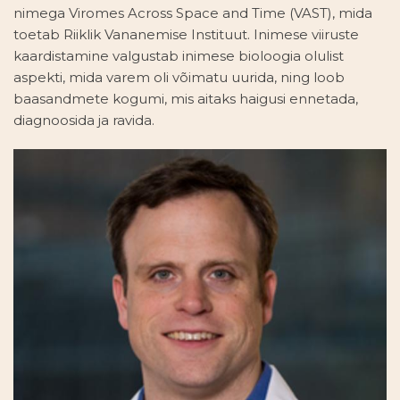
nimega Viromes Across Space and Time (VAST), mida
toetab Riiklik Vananemise Instituut. Inimese viiruste
kaardistamine valgustab inimese bioloogia olulist
aspekti, mida varem oli võimatu uurida, ning loob
baasandmete kogumi, mis aitaks haigusi ennetada,
diagnoosida ja ravida.