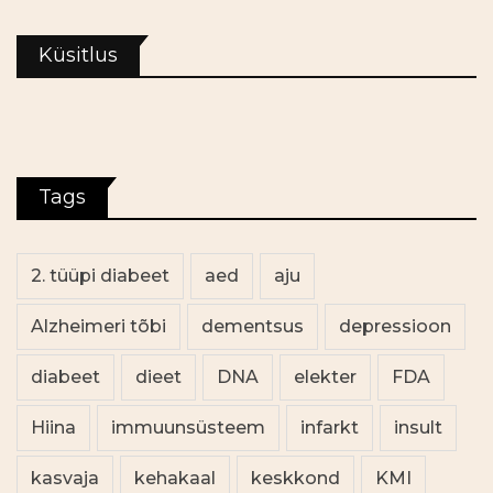
Küsitlus
Tags
2. tüüpi diabeet
aed
aju
Alzheimeri tõbi
dementsus
depressioon
diabeet
dieet
DNA
elekter
FDA
Hiina
immuunsüsteem
infarkt
insult
kasvaja
kehakaal
keskkond
KMI