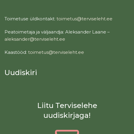
Toimetuse üldkontakt:
toimetus@terviseleht.ee
Peatoimetaja ja väljaandja: Aleksander Laane –
aleksander@terviseleht.ee
Kaastööd:
toimetus@terviseleht.ee
Uudiskiri
Liitu Terviselehe
uudiskirjaga!