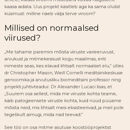
kaasa aidata. Uus projekt käsitleb aga ka sama olulist
küsimust: milline näeb välja terve viroom?
Millised on normaalsed
viirused?
„Me tahame paremini mõista viiruste varieeruvust,
arvukust ja mitmekesisust kogu maailmas, eriti
inimeste seas, kes elavad lihtsalt normaalset elu,“ ütles
dr Christopher Mason, Weill Cornelli meditsiinikeskuse
genoomika ja arvutusliku biomeditsiini professor ning
projekti juhtivteadur. Dr Alexander Lucaci lisas, et
„Suurem osa sellest, mida me viiruste kohta teame,
käib patogeensete viiruste kohta, kuid nüüd püüame
mõista neid, mis lihtsalt meis eksisteerivad, ja meil pole
tegelikult aimugi, mida nad teevad.“
See töö on osa mitme asutuse koostööprojektist