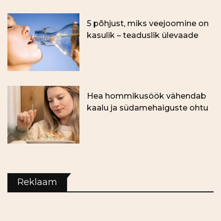
5 põhjust, miks veejoomine on
kasulik – teaduslik ülevaade
Hea hommikusöök vähendab
kaalu ja südamehaiguste ohtu
Reklaam