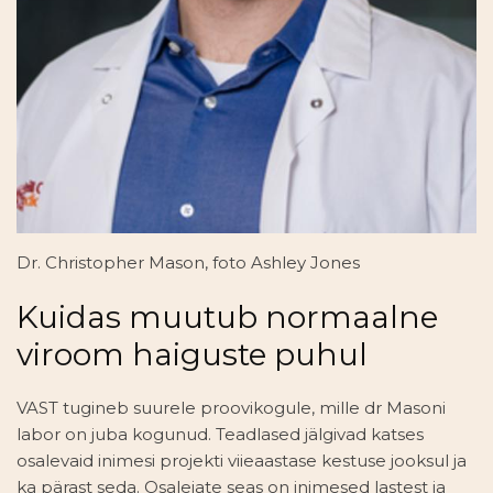
Dr. Christopher Mason, foto Ashley Jones
Kuidas muutub normaalne
viroom haiguste puhul
VAST tugineb suurele proovikogule, mille dr Masoni
labor on juba kogunud. Teadlased jälgivad katses
osalevaid inimesi projekti viieaastase kestuse jooksul ja
ka pärast seda. Osalejate seas on inimesed lastest ja