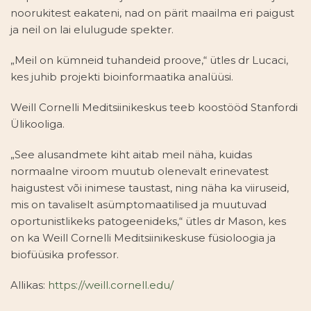
noorukitest eakateni, nad on pärit maailma eri paigust
ja neil on lai elulugude spekter.
„Meil on kümneid tuhandeid proove,“ ütles dr Lucaci,
kes juhib projekti bioinformaatika analüüsi.
Weill Cornelli Meditsiinikeskus teeb koostööd Stanfordi
Ülikooliga.
„See alusandmete kiht aitab meil näha, kuidas
normaalne viroom muutub olenevalt erinevatest
haigustest või inimese taustast, ning näha ka viiruseid,
mis on tavaliselt asümptomaatilised ja muutuvad
oportunistlikeks patogeenideks,“ ütles dr Mason, kes
on ka Weill Cornelli Meditsiinikeskuse füsioloogia ja
biofüüsika professor.
Allikas:
https://weill.cornell.edu/