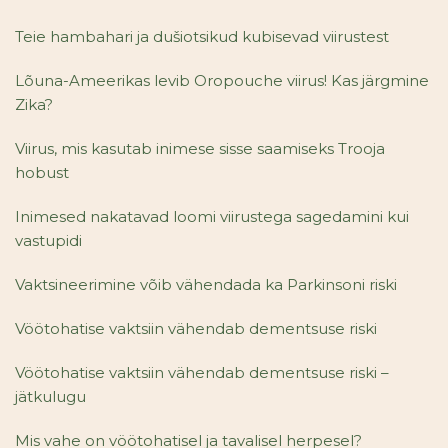
Teie hambahari ja dušiotsikud kubisevad viirustest
Lõuna-Ameerikas levib Oropouche viirus! Kas järgmine
Zika?
Viirus, mis kasutab inimese sisse saamiseks Trooja
hobust
Inimesed nakatavad loomi viirustega sagedamini kui
vastupidi
Vaktsineerimine võib vähendada ka Parkinsoni riski
Vöötohatise vaktsiin vähendab dementsuse riski
Vöötohatise vaktsiin vähendab dementsuse riski –
jätkulugu
Mis vahe on vöötohatisel ja tavalisel herpesel?