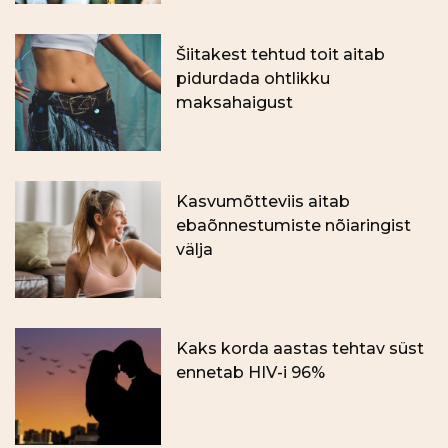
Šiitakest tehtud toit aitab
pidurdada ohtlikku
maksahaigust
Kasvumõtteviis aitab
ebaõnnestumiste nõiaringist
välja
Kaks korda aastas tehtav süst
ennetab HIV-i 96%