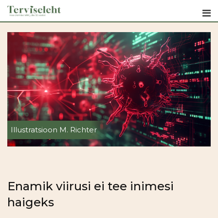
Skip
to
content
Illustratsioon M. Richter
Enamik viirusi ei tee inimesi
haigeks