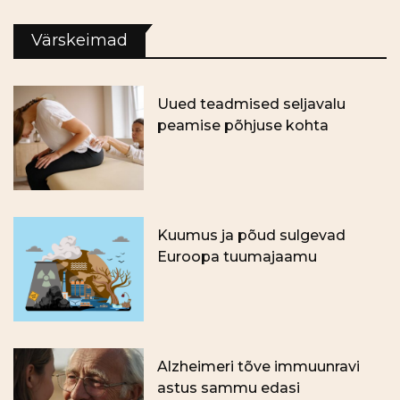
Värskeimad
Uued teadmised seljavalu
peamise põhjuse kohta
Kuumus ja põud sulgevad
Euroopa tuumajaamu
Alzheimeri tõve immuunravi
astus sammu edasi