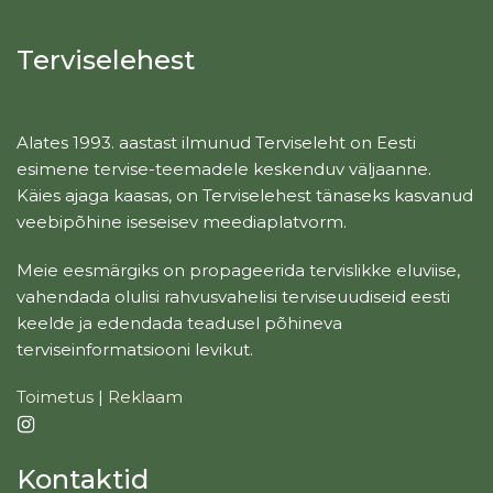
Terviselehest
Alates 1993. aastast ilmunud Terviseleht on Eesti
esimene tervise-teemadele keskenduv väljaanne.
Käies ajaga kaasas, on Terviselehest tänaseks kasvanud
veebipõhine iseseisev meediaplatvorm.
Meie eesmärgiks on propageerida tervislikke eluviise,
vahendada olulisi rahvusvahelisi terviseuudiseid eesti
keelde ja edendada teadusel põhineva
terviseinformatsiooni levikut.
Toimetus
|
Reklaam
Kontaktid