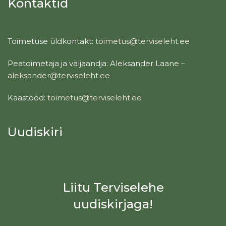
Kontaktid
Toimetuse üldkontakt:
toimetus@terviseleht.ee
Peatoimetaja ja väljaandja: Aleksander Laane –
aleksander@terviseleht.ee
Kaastööd:
toimetus@terviseleht.ee
Uudiskiri
Liitu Terviselehe
uudiskirjaga!