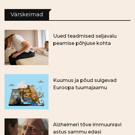
Värskeimad
Uued teadmised seljavalu
peamise põhjuse kohta
Kuumus ja põud sulgevad
Euroopa tuumajaamu
Alzheimeri tõve immuunravi
astus sammu edasi