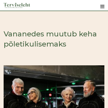
Skip
to
content
Vananedes muutub keha
põletikulisemaks