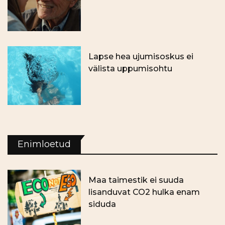
Lapse hea ujumisoskus ei
välista uppumisohtu
Enimloetud
Maa taimestik ei suuda
lisanduvat CO2 hulka enam
siduda