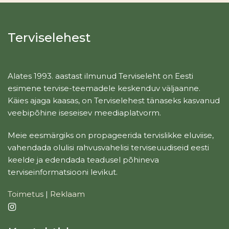
Terviselehest
Alates 1993. aastast ilmunud Terviseleht on Eesti
esimene tervise-teemadele keskenduv väljaanne.
Käies ajaga kaasas, on Terviselehest tänaseks kasvanud
veebipõhine iseseisev meediaplatvorm.
Meie eesmärgiks on propageerida tervislikke eluviise,
vahendada olulisi rahvusvahelisi terviseuudiseid eesti
keelde ja edendada teadusel põhineva
terviseinformatsiooni levikut.
Toimetus
|
Reklaam