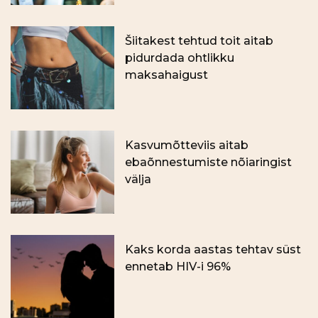
Šiitakest tehtud toit aitab
pidurdada ohtlikku
maksahaigust
Kasvumõtteviis aitab
ebaõnnestumiste nõiaringist
välja
Kaks korda aastas tehtav süst
ennetab HIV-i 96%