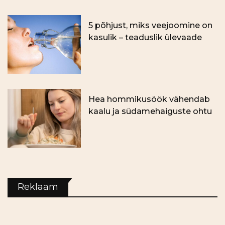
5 põhjust, miks veejoomine on
kasulik – teaduslik ülevaade
Hea hommikusöök vähendab
kaalu ja südamehaiguste ohtu
Reklaam