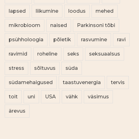
lapsed
liikumine
loodus
mehed
mikrobioom
naised
Parkinsoni tõbi
psühholoogia
põletik
rasvumine
ravi
ravimid
roheline
seks
seksuaalsus
stress
sõltuvus
süda
südamehaigused
taastuvenergia
tervis
toit
uni
USA
vähk
väsimus
ärevus