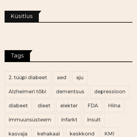
Küsitlus
Tags
2. tüüpi diabeet
aed
aju
Alzheimeri tõbi
dementsus
depressioon
diabeet
dieet
elekter
FDA
Hiina
immuunsüsteem
infarkt
insult
kasvaja
kehakaal
keskkond
KMI