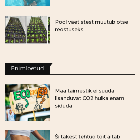
Pool väetistest muutub otse
reostuseks
Enimloetud
Maa taimestik ei suuda
lisanduvat CO2 hulka enam
siduda
Šiitakest tehtud toit aitab