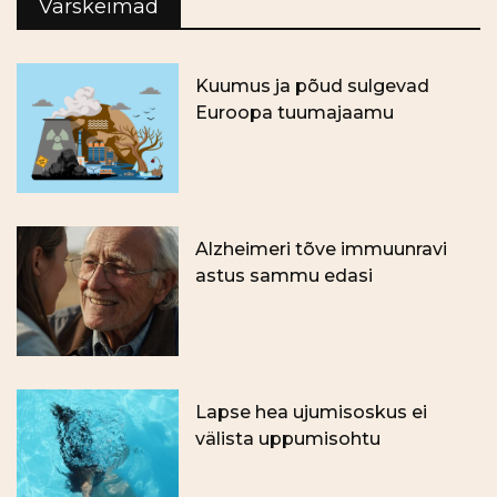
Värskeimad
Kuumus ja põud sulgevad
Euroopa tuumajaamu
Alzheimeri tõve immuunravi
astus sammu edasi
Lapse hea ujumisoskus ei
välista uppumisohtu