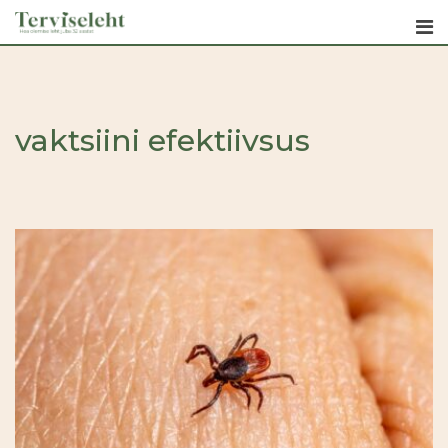
Skip
to
content
vaktsiini efektiivsus