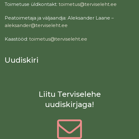
Toimetuse üldkontakt:
toimetus@terviseleht.ee
Peatoimetaja ja väljaandja: Aleksander Laane –
aleksander@terviseleht.ee
Kaastööd:
toimetus@terviseleht.ee
Uudiskiri
Liitu Terviselehe
uudiskirjaga!