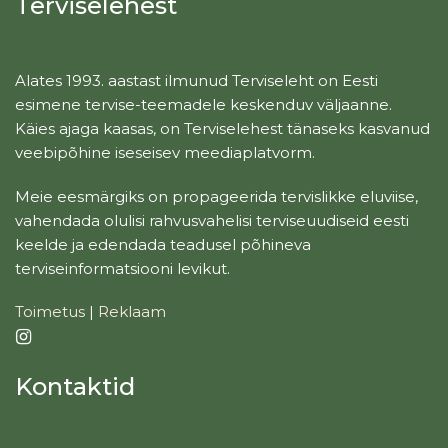
Terviselehest
Alates 1993. aastast ilmunud Terviseleht on Eesti
esimene tervise-teemadele keskenduv väljaanne.
Käies ajaga kaasas, on Terviselehest tänaseks kasvanud
veebipõhine iseseisev meediaplatvorm.
Meie eesmärgiks on propageerida tervislikke eluviise,
vahendada olulisi rahvusvahelisi terviseuudiseid eesti
keelde ja edendada teadusel põhineva
terviseinformatsiooni levikut.
Toimetus
|
Reklaam
Kontaktid