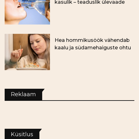
kasulik – teaduslik ülevaade
Hea hommikusöök vähendab
kaalu ja südamehaiguste ohtu
Reklaam
Küsitlus