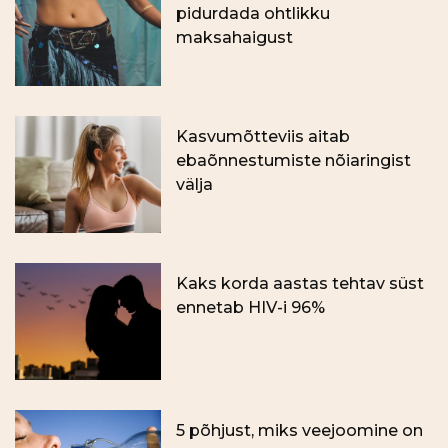
pidurdada ohtlikku
maksahaigust
Kasvumõtteviis aitab
ebaõnnestumiste nõiaringist
välja
Kaks korda aastas tehtav süst
ennetab HIV-i 96%
5 põhjust, miks veejoomine on