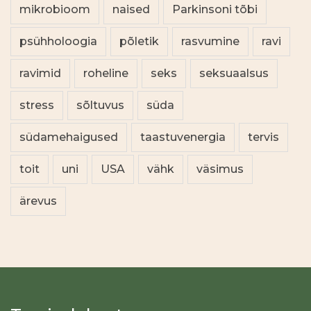
mikrobioom
naised
Parkinsoni tõbi
psühholoogia
põletik
rasvumine
ravi
ravimid
roheline
seks
seksuaalsus
stress
sõltuvus
süda
südamehaigused
taastuvenergia
tervis
toit
uni
USA
vähk
väsimus
ärevus