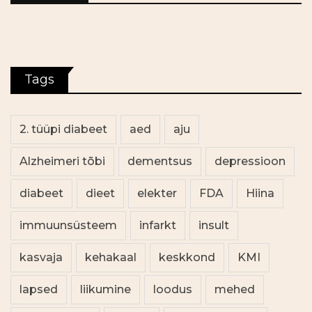
Tags
2. tüüpi diabeet
aed
aju
Alzheimeri tõbi
dementsus
depressioon
diabeet
dieet
elekter
FDA
Hiina
immuunsüsteem
infarkt
insult
kasvaja
kehakaal
keskkond
KMI
lapsed
liikumine
loodus
mehed