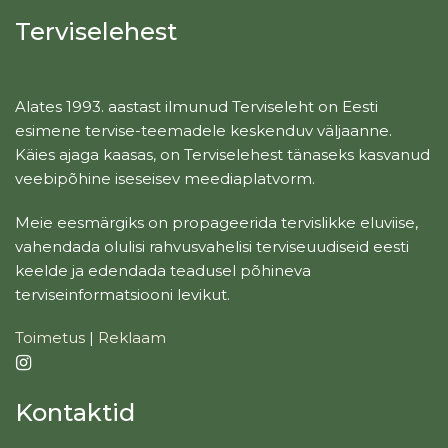
Terviselehest
Alates 1993. aastast ilmunud Terviseleht on Eesti
esimene tervise-teemadele keskenduv väljaanne.
Käies ajaga kaasas, on Terviselehest tänaseks kasvanud
veebipõhine iseseisev meediaplatvorm.
Meie eesmärgiks on propageerida tervislikke eluviise,
vahendada olulisi rahvusvahelisi terviseuudiseid eesti
keelde ja edendada teadusel põhineva
terviseinformatsiooni levikut.
Toimetus
|
Reklaam
Kontaktid