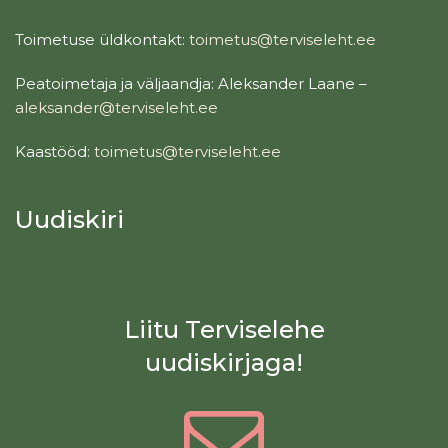
Toimetuse üldkontakt:
toimetus@terviseleht.ee
Peatoimetaja ja väljaandja: Aleksander Laane –
aleksander@terviseleht.ee
Kaastööd:
toimetus@terviseleht.ee
Uudiskiri
Liitu Terviselehe
uudiskirjaga!