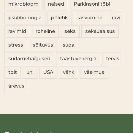
mikrobioom
naised
Parkinsoni tõbi
psühholoogia
põletik
rasvumine
ravi
ravimid
roheline
seks
seksuaalsus
stress
sõltuvus
süda
südamehaigused
taastuvenergia
tervis
toit
uni
USA
vähk
väsimus
ärevus