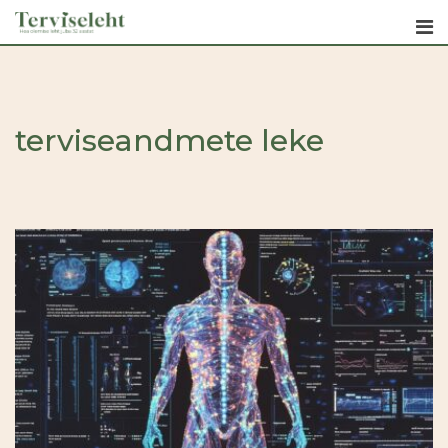
Skip
to
content
terviseandmete leke