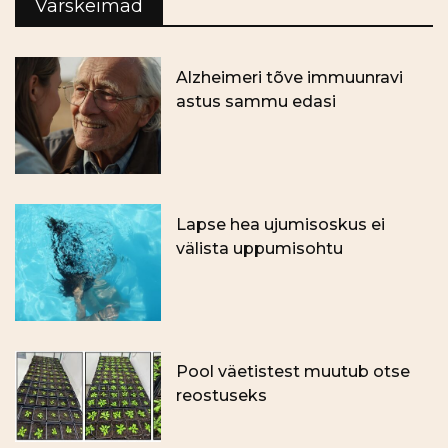
Värskeimad
Alzheimeri tõve immuunravi
astus sammu edasi
Lapse hea ujumisoskus ei
välista uppumisohtu
Pool väetistest muutub otse
reostuseks