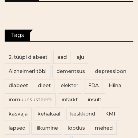
Tags
2. tüüpi diabeet
aed
aju
Alzheimeri tõbi
dementsus
depressioon
diabeet
dieet
elekter
FDA
Hiina
immuunsüsteem
infarkt
insult
kasvaja
kehakaal
keskkond
KMI
lapsed
liikumine
loodus
mehed