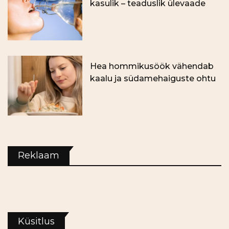
kasulik – teaduslik ülevaade
Hea hommikusöök vähendab
kaalu ja südamehaiguste ohtu
Reklaam
Küsitlus