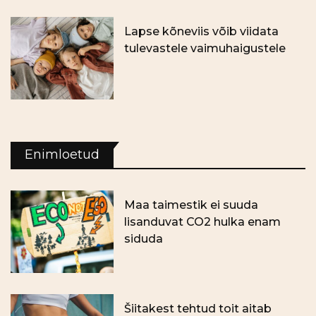
Lapse kõneviis võib viidata
tulevastele vaimuhaigustele
Enimloetud
Maa taimestik ei suuda
lisanduvat CO2 hulka enam
siduda
Šiitakest tehtud toit aitab