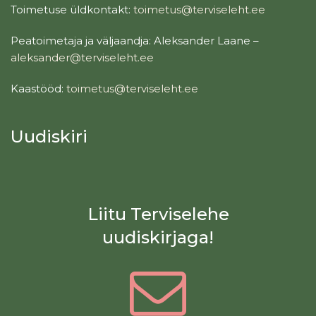
Toimetuse üldkontakt:
toimetus@terviseleht.ee
Peatoimetaja ja väljaandja: Aleksander Laane –
aleksander@terviseleht.ee
Kaastööd:
toimetus@terviseleht.ee
Uudiskiri
Liitu Terviselehe
uudiskirjaga!