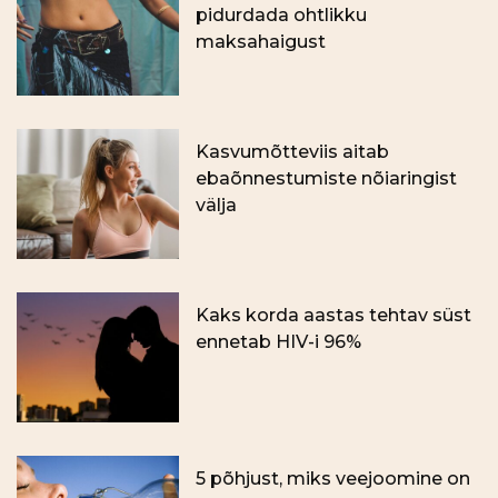
pidurdada ohtlikku
maksahaigust
Kasvumõtteviis aitab
ebaõnnestumiste nõiaringist
välja
Kaks korda aastas tehtav süst
ennetab HIV-i 96%
5 põhjust, miks veejoomine on