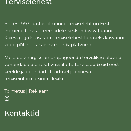
Terviselehest
Alates 1993. aastast ilmunud Terviseleht on Eesti
esimene tervise-teemadele keskenduv väljaanne.
Käies ajaga kaasas, on Terviselehest tänaseks kasvanud
veebipõhine iseseisev meediaplatvorm.
Meie eesmärgiks on propageerida tervislikke eluviise,
vahendada olulisi rahvusvahelisi terviseuudiseid eesti
keelde ja edendada teadusel põhineva
terviseinformatsiooni levikut.
Toimetus
|
Reklaam
Kontaktid