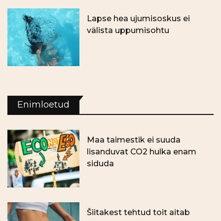
Lapse hea ujumisoskus ei
välista uppumisohtu
Enimloetud
Maa taimestik ei suuda
lisanduvat CO2 hulka enam
siduda
Šiitakest tehtud toit aitab