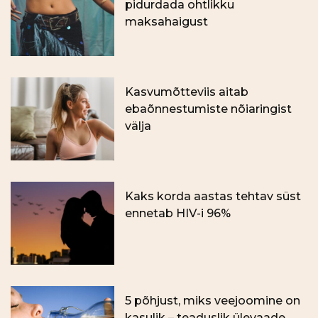
pidurdada ohtlikku
maksahaigust
Kasvumõtteviis aitab
ebaõnnestumiste nõiaringist
välja
Kaks korda aastas tehtav süst
ennetab HIV-i 96%
5 põhjust, miks veejoomine on
kasulik – teaduslik ülevaade