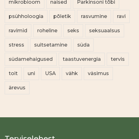
mikrobioom
naised
Parkinsoni tõbi
psühholoogia
põletik
rasvumine
ravi
ravimid
roheline
seks
seksuaalsus
stress
suitsetamine
süda
südamehaigused
taastuvenergia
tervis
toit
uni
USA
vähk
väsimus
ärevus
Terviselehest