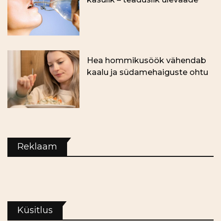
Hea hommikusöök vähendab
kaalu ja südamehaiguste ohtu
Reklaam
Küsitlus