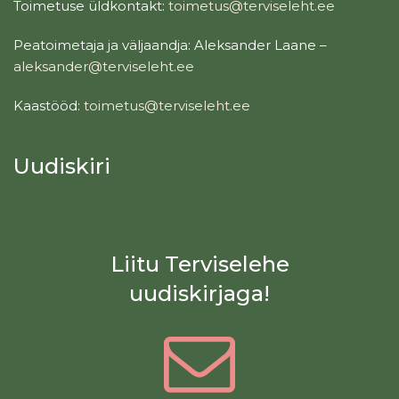
Toimetuse üldkontakt:
toimetus@terviseleht.ee
Peatoimetaja ja väljaandja: Aleksander Laane –
aleksander@terviseleht.ee
Kaastööd:
toimetus@terviseleht.ee
Uudiskiri
Liitu Terviselehe
uudiskirjaga!