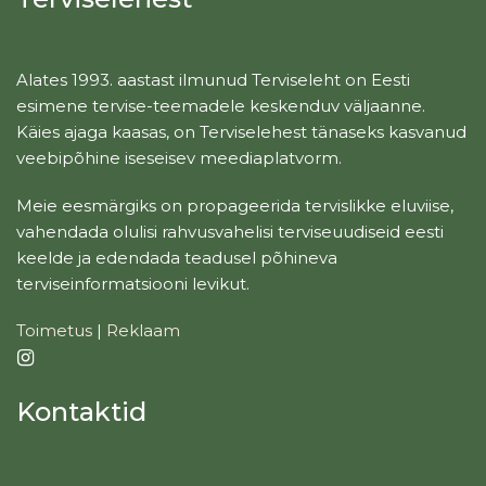
Alates 1993. aastast ilmunud Terviseleht on Eesti
esimene tervise-teemadele keskenduv väljaanne.
Käies ajaga kaasas, on Terviselehest tänaseks kasvanud
veebipõhine iseseisev meediaplatvorm.
Meie eesmärgiks on propageerida tervislikke eluviise,
vahendada olulisi rahvusvahelisi terviseuudiseid eesti
keelde ja edendada teadusel põhineva
terviseinformatsiooni levikut.
Toimetus
|
Reklaam
Kontaktid