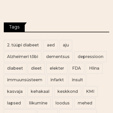
Tags
2. tüüpi diabeet
aed
aju
Alzheimeri tõbi
dementsus
depressioon
diabeet
dieet
elekter
FDA
Hiina
immuunsüsteem
infarkt
insult
kasvaja
kehakaal
keskkond
KMI
lapsed
liikumine
loodus
mehed