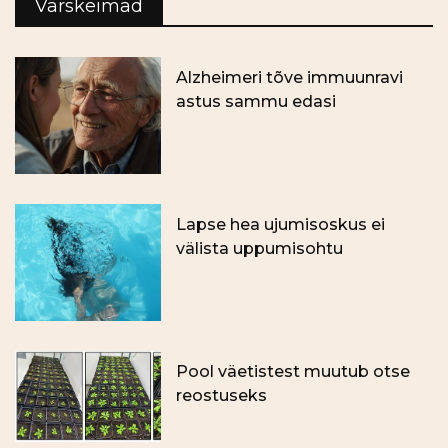
Värskeimad
Alzheimeri tõve immuunravi
astus sammu edasi
Lapse hea ujumisoskus ei
välista uppumisohtu
Pool väetistest muutub otse
reostuseks