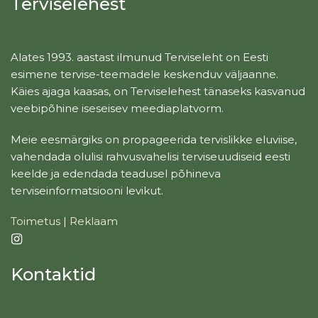
Terviselehest
Alates 1993. aastast ilmunud Terviseleht on Eesti
esimene tervise-teemadele keskenduv väljaanne.
Käies ajaga kaasas, on Terviselehest tänaseks kasvanud
veebipõhine iseseisev meediaplatvorm.
Meie eesmärgiks on propageerida tervislikke eluviise,
vahendada olulisi rahvusvahelisi terviseuudiseid eesti
keelde ja edendada teadusel põhineva
terviseinformatsiooni levikut.
Toimetus
|
Reklaam
Kontaktid