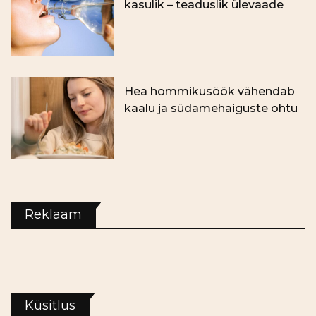
kasulik – teaduslik ülevaade
Hea hommikusöök vähendab
kaalu ja südamehaiguste ohtu
Reklaam
Küsitlus