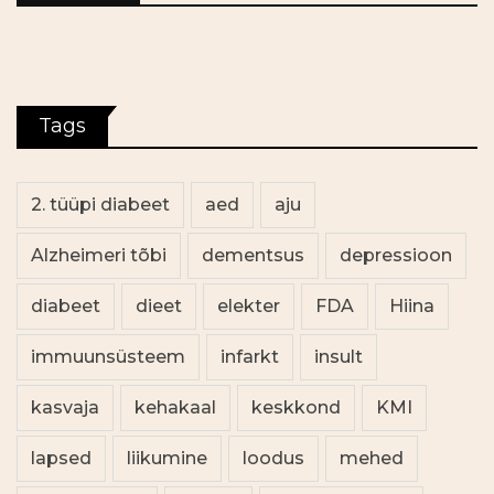
Tags
2. tüüpi diabeet
aed
aju
Alzheimeri tõbi
dementsus
depressioon
diabeet
dieet
elekter
FDA
Hiina
immuunsüsteem
infarkt
insult
kasvaja
kehakaal
keskkond
KMI
lapsed
liikumine
loodus
mehed