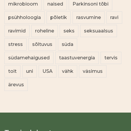
mikrobioom
naised
Parkinsoni tõbi
psühholoogia
põletik
rasvumine
ravi
ravimid
roheline
seks
seksuaalsus
stress
sõltuvus
süda
südamehaigused
taastuvenergia
tervis
toit
uni
USA
vähk
väsimus
ärevus