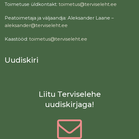
Toimetuse üldkontakt:
toimetus@terviseleht.ee
Peatoimetaja ja väljaandja: Aleksander Laane –
aleksander@terviseleht.ee
Kaastööd:
toimetus@terviseleht.ee
Uudiskiri
Liitu Terviselehe
uudiskirjaga!