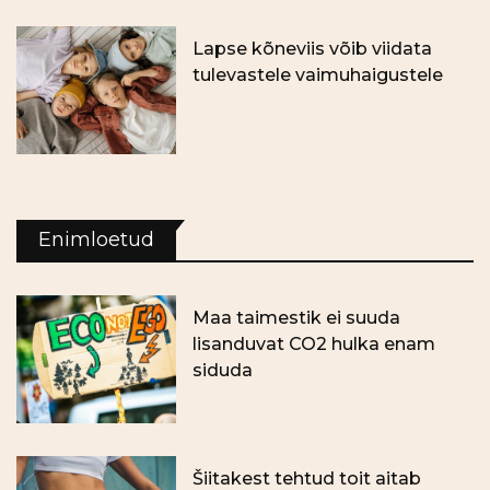
Lapse kõneviis võib viidata
tulevastele vaimuhaigustele
Enimloetud
Maa taimestik ei suuda
lisanduvat CO2 hulka enam
siduda
Šiitakest tehtud toit aitab