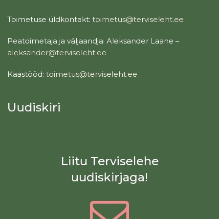
Toimetuse üldkontakt:
toimetus@terviseleht.ee
Peatoimetaja ja väljaandja: Aleksander Laane –
aleksander@terviseleht.ee
Kaastööd:
toimetus@terviseleht.ee
Uudiskiri
Liitu Terviselehe
uudiskirjaga!