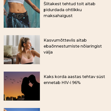
Šiitakest tehtud toit aitab
pidurdada ohtlikku
maksahaigust
Kasvumõtteviis aitab
ebaõnnestumiste nõiaringist
välja
Kaks korda aastas tehtav süst
ennetab HIV-i 96%