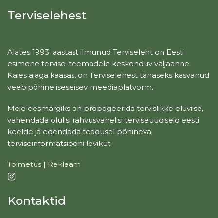
Terviselehest
Alates 1993. aastast ilmunud Terviseleht on Eesti
esimene tervise-teemadele keskenduv väljaanne.
Käies ajaga kaasas, on Terviselehest tänaseks kasvanud
veebipõhine iseseisev meediaplatvorm.
Meie eesmärgiks on propageerida tervislikke eluviise,
vahendada olulisi rahvusvahelisi terviseuudiseid eesti
keelde ja edendada teadusel põhineva
terviseinformatsiooni levikut.
Toimetus
|
Reklaam
Kontaktid