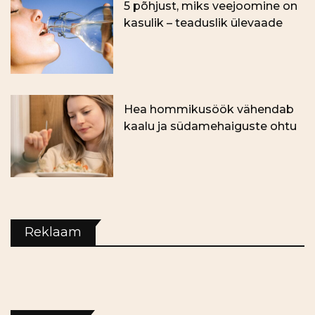
5 põhjust, miks veejoomine on
kasulik – teaduslik ülevaade
Hea hommikusöök vähendab
kaalu ja südamehaiguste ohtu
Reklaam