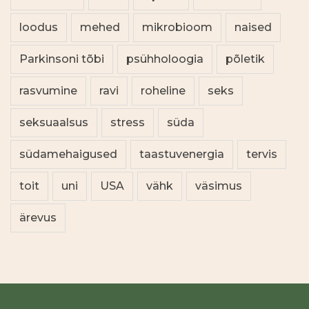
loodus
mehed
mikrobioom
naised
Parkinsoni tõbi
psühholoogia
põletik
rasvumine
ravi
roheline
seks
seksuaalsus
stress
süda
südamehaigused
taastuvenergia
tervis
toit
uni
USA
vähk
väsimus
ärevus