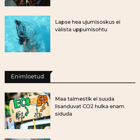
Lapse hea ujumisoskus ei
välista uppumisohtu
Enimloetud
Maa taimestik ei suuda
lisanduvat CO2 hulka enam
siduda