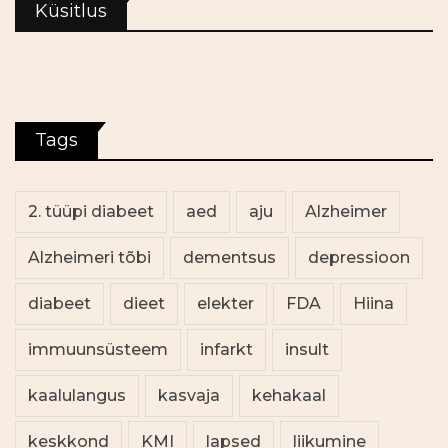
Küsitlus
Tags
2. tüüpi diabeet
aed
aju
Alzheimer
Alzheimeri tõbi
dementsus
depressioon
diabeet
dieet
elekter
FDA
Hiina
immuunsüsteem
infarkt
insult
kaalulangus
kasvaja
kehakaal
keskkond
KMI
lapsed
liikumine