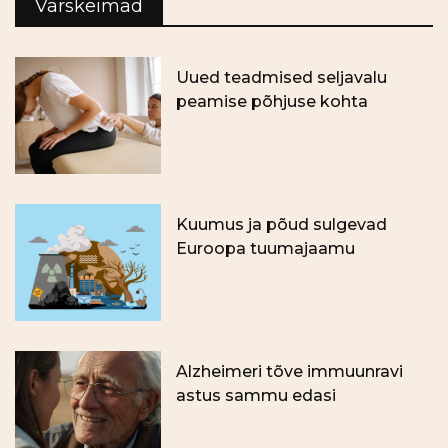
Värskeimad
Uued teadmised seljavalu
peamise põhjuse kohta
Kuumus ja põud sulgevad
Euroopa tuumajaamu
Alzheimeri tõve immuunravi
astus sammu edasi