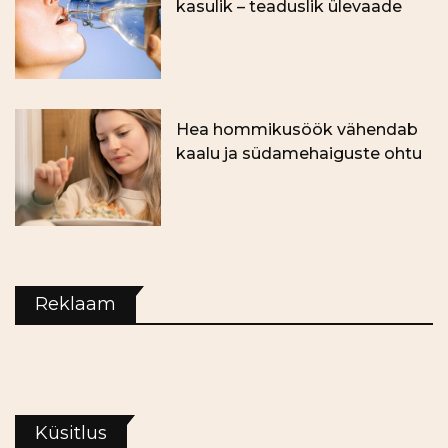
kasulik – teaduslik ülevaade
Hea hommikusöök vähendab
kaalu ja südamehaiguste ohtu
Reklaam
Küsitlus