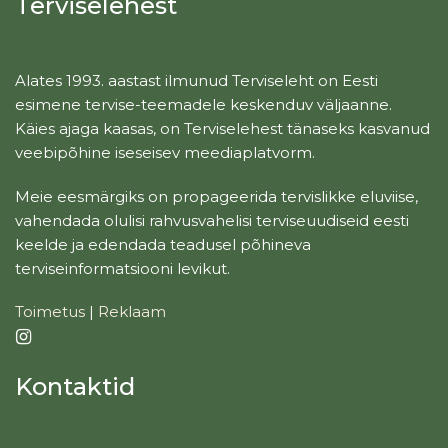
Terviselehest
Alates 1993. aastast ilmunud Terviseleht on Eesti
esimene tervise-teemadele keskenduv väljaanne.
Käies ajaga kaasas, on Terviselehest tänaseks kasvanud
veebipõhine iseseisev meediaplatvorm.
Meie eesmärgiks on propageerida tervislikke eluviise,
vahendada olulisi rahvusvahelisi terviseuudiseid eesti
keelde ja edendada teadusel põhineva
terviseinformatsiooni levikut.
Toimetus
|
Reklaam
Kontaktid