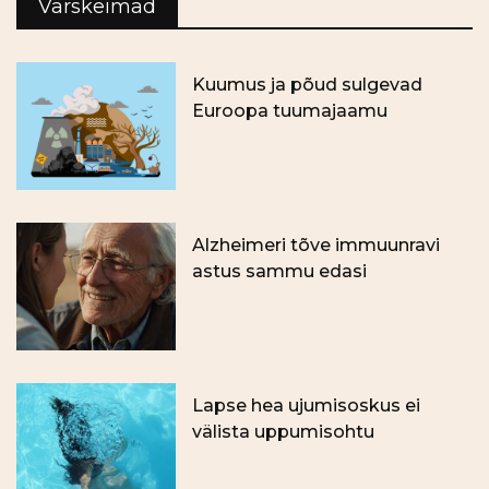
Värskeimad
Kuumus ja põud sulgevad
Euroopa tuumajaamu
Alzheimeri tõve immuunravi
astus sammu edasi
Lapse hea ujumisoskus ei
välista uppumisohtu