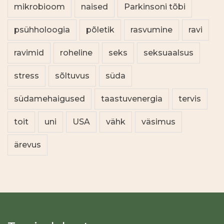
mikrobioom
naised
Parkinsoni tõbi
psühholoogia
põletik
rasvumine
ravi
ravimid
roheline
seks
seksuaalsus
stress
sõltuvus
süda
südamehaigused
taastuvenergia
tervis
toit
uni
USA
vähk
väsimus
ärevus