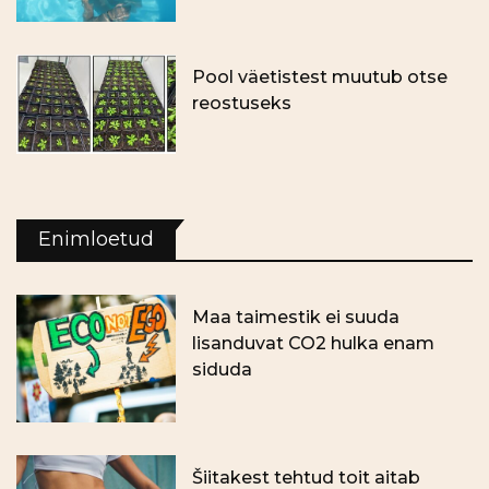
Pool väetistest muutub otse
reostuseks
Enimloetud
Maa taimestik ei suuda
lisanduvat CO2 hulka enam
siduda
Šiitakest tehtud toit aitab