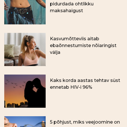
pidurdada ohtlikku
maksahaigust
Kasvumõtteviis aitab
ebaõnnestumiste nõiaringist
välja
Kaks korda aastas tehtav süst
ennetab HIV-i 96%
5 põhjust, miks veejoomine on