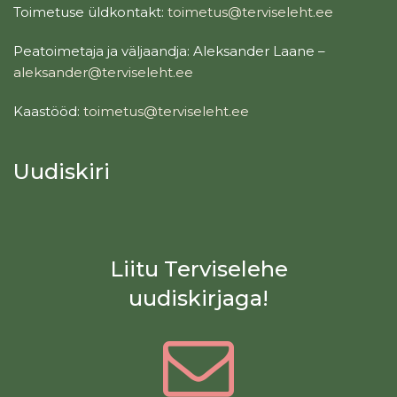
Toimetuse üldkontakt:
toimetus@terviseleht.ee
Peatoimetaja ja väljaandja: Aleksander Laane –
aleksander@terviseleht.ee
Kaastööd:
toimetus@terviseleht.ee
Uudiskiri
Liitu Terviselehe
uudiskirjaga!