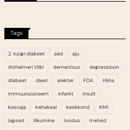
Tags
2. tüüpi diabeet
aed
aju
Alzheimeri tõbi
dementsus
depressioon
diabeet
dieet
elekter
FDA
Hiina
immuunsüsteem
infarkt
insult
kasvaja
kehakaal
keskkond
KMI
lapsed
liikumine
loodus
mehed