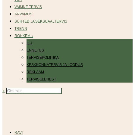
VAIMNE TERVIS
ARVAMUS
SUHTED JA SEKSUAALTERVIS
TRENN
ROHKEM ↓
ILU
ENNETUS
TERVISEPOLIITIKA
KESKKONNATERVIS JA LOODUS
REKLAAM
TERVISELEHEST
x
RAVI