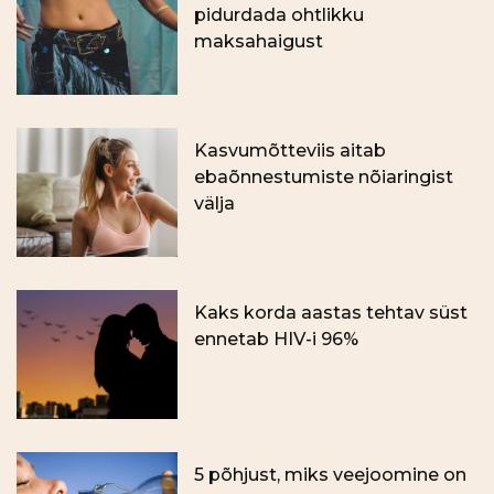
pidurdada ohtlikku
maksahaigust
Kasvumõtteviis aitab
ebaõnnestumiste nõiaringist
välja
Kaks korda aastas tehtav süst
ennetab HIV-i 96%
5 põhjust, miks veejoomine on