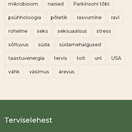
mikrobioom
naised
Parkinsoni tõbi
psühholoogia
põletik
rasvumine
ravi
roheline
seks
seksuaalsus
stress
sõltuvus
süda
südamehaigused
taastuvenergia
tervis
toit
uni
USA
vähk
väsimus
ärevus
Terviselehest