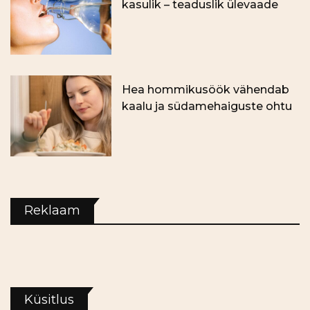
kasulik – teaduslik ülevaade
Hea hommikusöök vähendab
kaalu ja südamehaiguste ohtu
Reklaam
Küsitlus