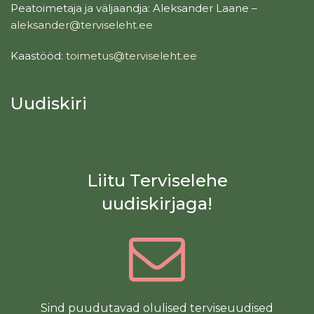
Peatoimetaja ja väljaandja: Aleksander Laane –
aleksander@terviseleht.ee
Kaastööd:
toimetus@terviseleht.ee
Uudiskiri
Liitu Terviselehe
uudiskirjaga!
Sind puudutavad olulised terviseuudised