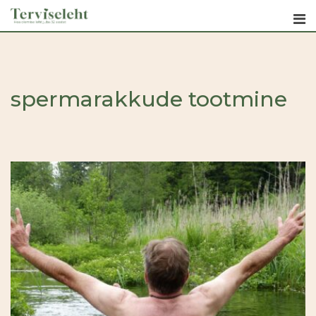
Skip
to
content
spermarakkude tootmine