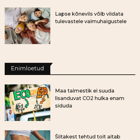
Lapse kõneviis võib viidata
tulevastele vaimuhaigustele
Enimloetud
Maa taimestik ei suuda
lisanduvat CO2 hulka enam
siduda
Šiitakest tehtud toit aitab