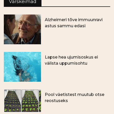
Värskeimad
Alzheimeri tõve immuunravi
astus sammu edasi
Lapse hea ujumisoskus ei
välista uppumisohtu
Pool väetistest muutub otse
reostuseks