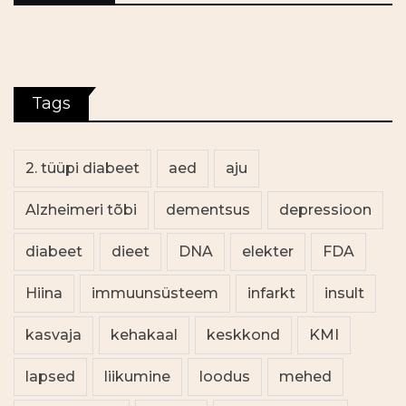
Tags
2. tüüpi diabeet
aed
aju
Alzheimeri tõbi
dementsus
depressioon
diabeet
dieet
DNA
elekter
FDA
Hiina
immuunsüsteem
infarkt
insult
kasvaja
kehakaal
keskkond
KMI
lapsed
liikumine
loodus
mehed