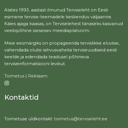
Alates 1993. aastast ilmunud Terviseleht on Eesti
esimene tervise-teemadele keskenduv väljaanne.
Käies ajaga kaasas, on Terviselehest tänaseks kasvanud
veebipõhine iseseisev meediaplatvorm.
Meie eesmärgiks on propageerida tervislikke eluviise,
vahendada olulisi rahvusvahelisi terviseuudiseid eesti
keelde ja edendada teadusel põhineva
terviseinformatsiooni levikut.
Toimetus
|
Reklaam
Kontaktid
Toimetuse üldkontakt:
toimetus@terviseleht.ee