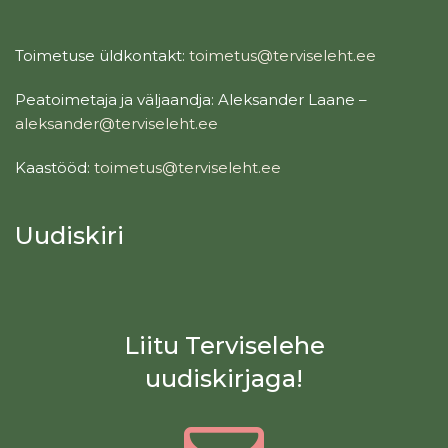
Toimetuse üldkontakt:
toimetus@terviseleht.ee
Peatoimetaja ja väljaandja: Aleksander Laane –
aleksander@terviseleht.ee
Kaastööd:
toimetus@terviseleht.ee
Uudiskiri
Liitu Terviselehe
uudiskirjaga!