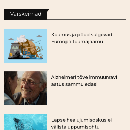
Värskeimad
Kuumus ja põud sulgevad
Euroopa tuumajaamu
Alzheimeri tõve immuunravi
astus sammu edasi
Lapse hea ujumisoskus ei
välista uppumisohtu