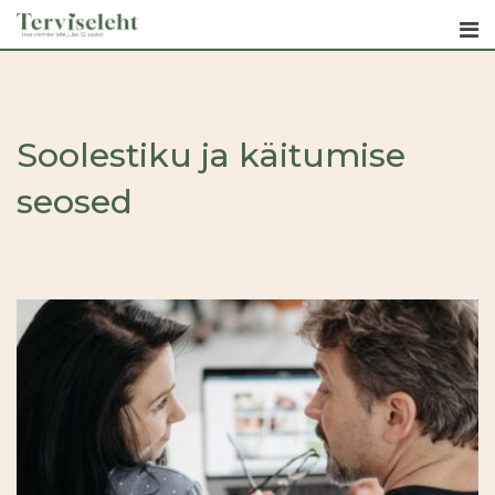
Skip
to
content
Soolestiku ja käitumise
seosed