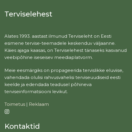
Terviselehest
Alates 1993. aastast ilmunud Terviseleht on Eesti
esimene tervise-teemadele keskenduv väljaanne.
Käies ajaga kaasas, on Terviselehest tänaseks kasvanud
veebipõhine iseseisev meediaplatvorm.
Meie eesmärgiks on propageerida tervislikke eluviise,
vahendada olulisi rahvusvahelisi terviseuudiseid eesti
keelde ja edendada teadusel põhineva
terviseinformatsiooni levikut.
Toimetus
|
Reklaam
Kontaktid