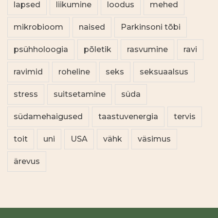
lapsed
liikumine
loodus
mehed
mikrobioom
naised
Parkinsoni tõbi
psühholoogia
põletik
rasvumine
ravi
ravimid
roheline
seks
seksuaalsus
stress
suitsetamine
süda
südamehaigused
taastuvenergia
tervis
toit
uni
USA
vähk
väsimus
ärevus