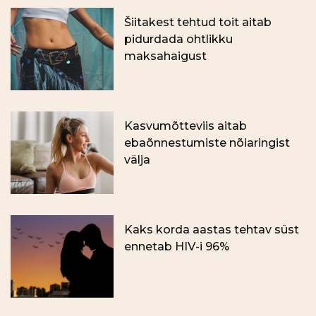
Šiitakest tehtud toit aitab
pidurdada ohtlikku
maksahaigust
Kasvumõtteviis aitab
ebaõnnestumiste nõiaringist
välja
Kaks korda aastas tehtav süst
ennetab HIV-i 96%