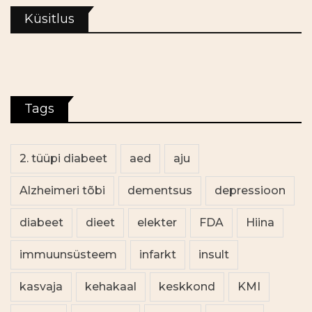
Küsitlus
Tags
2. tüüpi diabeet
aed
aju
Alzheimeri tõbi
dementsus
depressioon
diabeet
dieet
elekter
FDA
Hiina
immuunsüsteem
infarkt
insult
kasvaja
kehakaal
keskkond
KMI