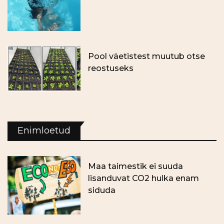
Pool väetistest muutub otse
reostuseks
Enimloetud
Maa taimestik ei suuda
lisanduvat CO2 hulka enam
siduda