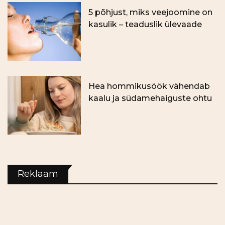
5 põhjust, miks veejoomine on
kasulik – teaduslik ülevaade
Hea hommikusöök vähendab
kaalu ja südamehaiguste ohtu
Reklaam