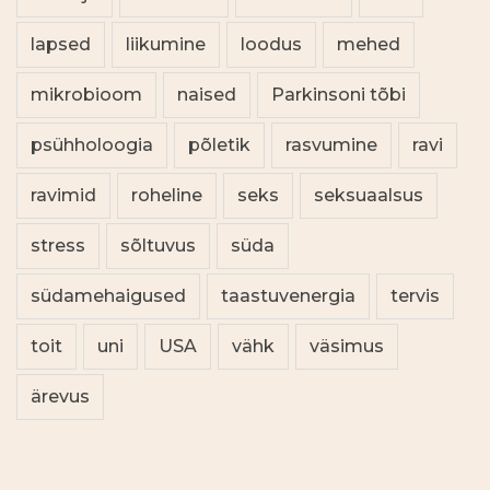
lapsed
liikumine
loodus
mehed
mikrobioom
naised
Parkinsoni tõbi
psühholoogia
põletik
rasvumine
ravi
ravimid
roheline
seks
seksuaalsus
stress
sõltuvus
süda
südamehaigused
taastuvenergia
tervis
toit
uni
USA
vähk
väsimus
ärevus