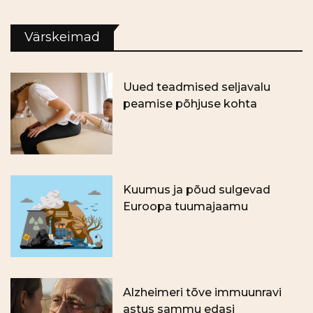
Värskeimad
Uued teadmised seljavalu
peamise põhjuse kohta
Kuumus ja põud sulgevad
Euroopa tuumajaamu
Alzheimeri tõve immuunravi
astus sammu edasi