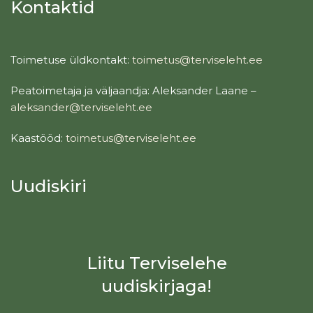
Kontaktid
Toimetuse üldkontakt:
toimetus@terviseleht.ee
Peatoimetaja ja väljaandja: Aleksander Laane –
aleksander@terviseleht.ee
Kaastööd:
toimetus@terviseleht.ee
Uudiskiri
Liitu Terviselehe
uudiskirjaga!