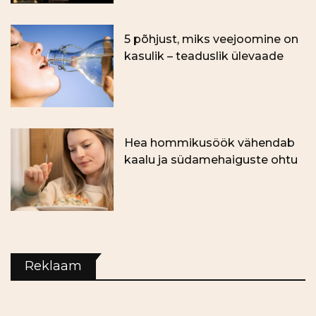
5 põhjust, miks veejoomine on
kasulik – teaduslik ülevaade
Hea hommikusöök vähendab
kaalu ja südamehaiguste ohtu
Reklaam