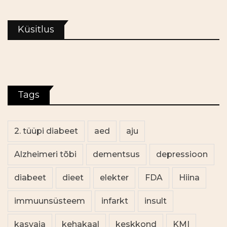
Küsitlus
Tags
2. tüüpi diabeet
aed
aju
Alzheimeri tõbi
dementsus
depressioon
diabeet
dieet
elekter
FDA
Hiina
immuunsüsteem
infarkt
insult
kasvaja
kehakaal
keskkond
KMI