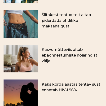
Šiitakest tehtud toit aitab
pidurdada ohtlikku
maksahaigust
Kasvumõtteviis aitab
ebaõnnestumiste nõiaringist
välja
Kaks korda aastas tehtav süst
ennetab HIV-i 96%