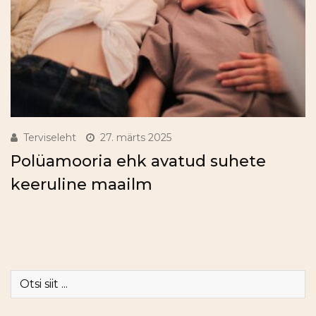
Terviseleht
27. märts 2025
Polüamooria ehk avatud suhete
keeruline maailm