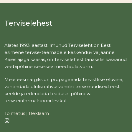
Terviselehest
Alates 1993. aastast ilmunud Terviseleht on Eesti
esimene tervise-teemadele keskenduv väljaanne.
Käies ajaga kaasas, on Terviselehest tänaseks kasvanud
veebipõhine iseseisev meediaplatvorm.
Meie eesmärgiks on propageerida tervislikke eluviise,
vahendada olulisi rahvusvahelisi terviseuudiseid eesti
keelde ja edendada teadusel põhineva
terviseinformatsiooni levikut.
Toimetus
|
Reklaam