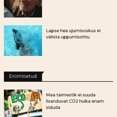
Lapse hea ujumisoskus ei
välista uppumisohtu
Enimloetud
Maa taimestik ei suuda
lisanduvat CO2 hulka enam
siduda