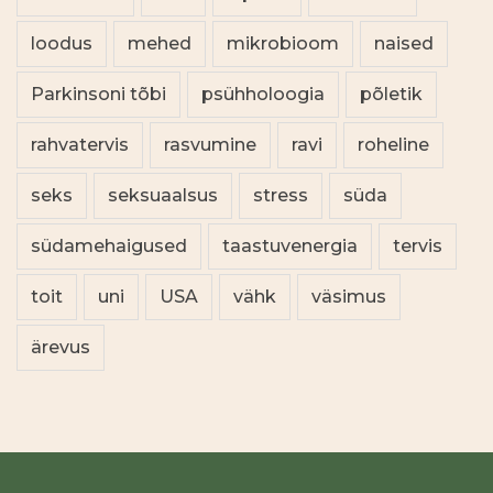
loodus
mehed
mikrobioom
naised
Parkinsoni tõbi
psühholoogia
põletik
rahvatervis
rasvumine
ravi
roheline
seks
seksuaalsus
stress
süda
südamehaigused
taastuvenergia
tervis
toit
uni
USA
vähk
väsimus
ärevus