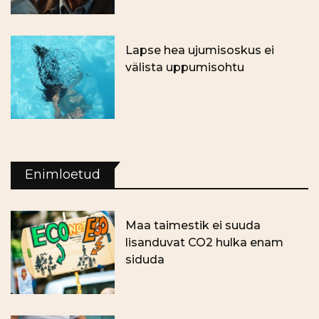
Lapse hea ujumisoskus ei
välista uppumisohtu
Enimloetud
Maa taimestik ei suuda
lisanduvat CO2 hulka enam
siduda