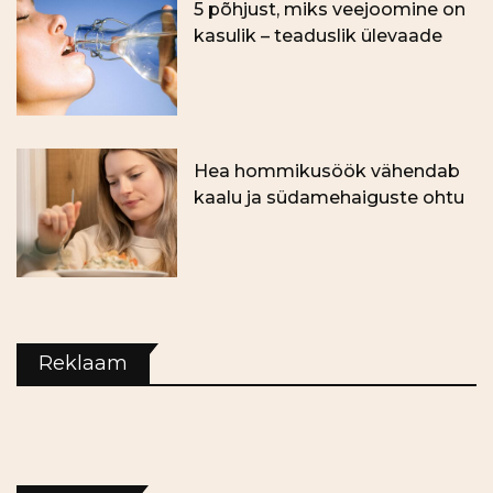
5 põhjust, miks veejoomine on
kasulik – teaduslik ülevaade
Hea hommikusöök vähendab
kaalu ja südamehaiguste ohtu
Reklaam