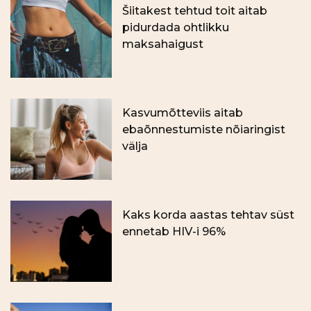
Šiitakest tehtud toit aitab
pidurdada ohtlikku
maksahaigust
Kasvumõtteviis aitab
ebaõnnestumiste nõiaringist
välja
Kaks korda aastas tehtav süst
ennetab HIV-i 96%