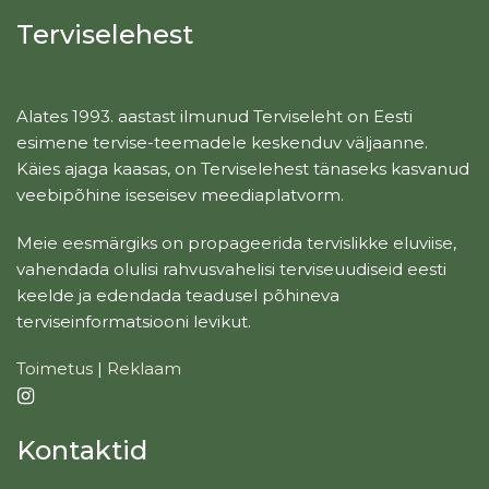
Terviselehest
Alates 1993. aastast ilmunud Terviseleht on Eesti
esimene tervise-teemadele keskenduv väljaanne.
Käies ajaga kaasas, on Terviselehest tänaseks kasvanud
veebipõhine iseseisev meediaplatvorm.
Meie eesmärgiks on propageerida tervislikke eluviise,
vahendada olulisi rahvusvahelisi terviseuudiseid eesti
keelde ja edendada teadusel põhineva
terviseinformatsiooni levikut.
Toimetus
|
Reklaam
Kontaktid