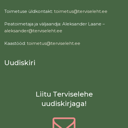
Toimetuse üldkontakt:
toimetus@terviseleht.ee
Peatoimetaja ja väljaandja: Aleksander Laane –
aleksander@terviseleht.ee
Kaastööd:
toimetus@terviseleht.ee
Uudiskiri
Liitu Terviselehe
uudiskirjaga!