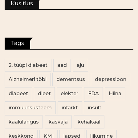
Küsitlus
Tags
2. tüüpi diabeet
aed
aju
Alzheimeri tõbi
dementsus
depressioon
diabeet
dieet
elekter
FDA
Hiina
immuunsüsteem
infarkt
insult
kaalulangus
kasvaja
kehakaal
keskkond
KMI
lapsed
liikumine