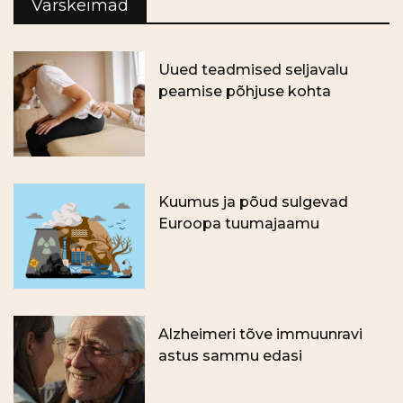
Värskeimad
Uued teadmised seljavalu
peamise põhjuse kohta
Kuumus ja põud sulgevad
Euroopa tuumajaamu
Alzheimeri tõve immuunravi
astus sammu edasi