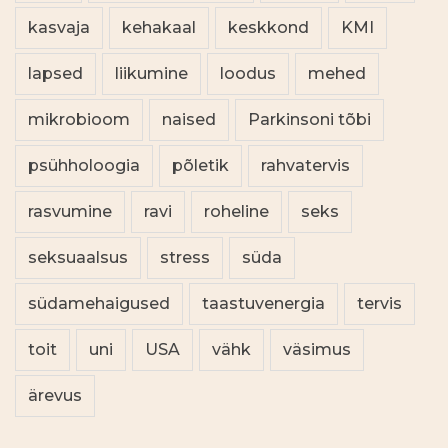
kasvaja
kehakaal
keskkond
KMI
lapsed
liikumine
loodus
mehed
mikrobioom
naised
Parkinsoni tõbi
psühholoogia
põletik
rahvatervis
rasvumine
ravi
roheline
seks
seksuaalsus
stress
süda
südamehaigused
taastuvenergia
tervis
toit
uni
USA
vähk
väsimus
ärevus