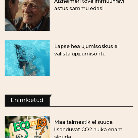
Alzheimeri tõve immuunravi
astus sammu edasi
Lapse hea ujumisoskus ei
välista uppumisohtu
Enimloetud
Maa taimestik ei suuda
lisanduvat CO2 hulka enam
siduda