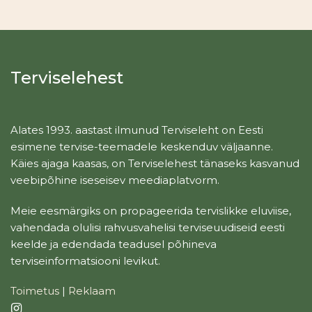
Terviselehest
Alates 1993. aastast ilmunud Terviseleht on Eesti
esimene tervise-teemadele keskenduv väljaanne.
Käies ajaga kaasas, on Terviselehest tänaseks kasvanud
veebipõhine iseseisev meediaplatvorm.
Meie eesmärgiks on propageerida tervislikke eluviise,
vahendada olulisi rahvusvahelisi terviseuudiseid eesti
keelde ja edendada teadusel põhineva
terviseinformatsiooni levikut.
Toimetus
|
Reklaam