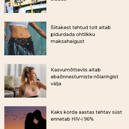
Šiitakest tehtud toit aitab
pidurdada ohtlikku
maksahaigust
Kasvumõtteviis aitab
ebaõnnestumiste nõiaringist
välja
Kaks korda aastas tehtav süst
ennetab HIV-i 96%