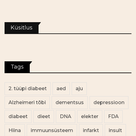
Küsitlus
Tags
2. tüüpi diabeet
aed
aju
Alzheimeri tõbi
dementsus
depressioon
diabeet
dieet
DNA
elekter
FDA
Hiina
immuunsüsteem
infarkt
insult