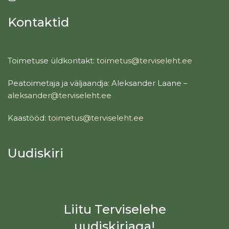
Kontaktid
Toimetuse üldkontakt:
toimetus@terviseleht.ee
Peatoimetaja ja väljaandja: Aleksander Laane –
aleksander@terviseleht.ee
Kaastööd:
toimetus@terviseleht.ee
Uudiskiri
Liitu Terviselehe
uudiskirjaga!