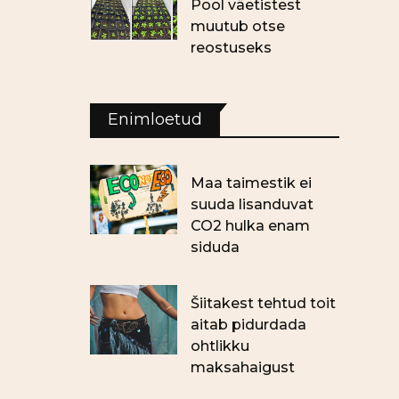
Pool väetistest
muutub otse
reostuseks
Enimloetud
Maa taimestik ei
suuda lisanduvat
CO2 hulka enam
siduda
Šiitakest tehtud toit
aitab pidurdada
ohtlikku
maksahaigust