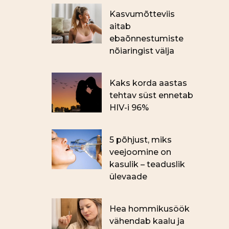
Kasvumõtteviis
aitab
ebaõnnestumiste
nõiaringist välja
Kaks korda aastas
tehtav süst ennetab
HIV-i 96%
5 põhjust, miks
veejoomine on
kasulik – teaduslik
ülevaade
Hea hommikusöök
vähendab kaalu ja