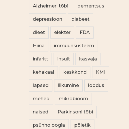
Alzheimeri tõbi
dementsus
depressioon
diabeet
dieet
elekter
FDA
Hiina
immuunsüsteem
infarkt
insult
kasvaja
kehakaal
keskkond
KMI
lapsed
liikumine
loodus
mehed
mikrobioom
naised
Parkinsoni tõbi
psühholoogia
põletik