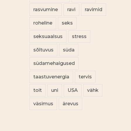
rasvumine
ravi
ravimid
roheline
seks
seksuaalsus
stress
sõltuvus
süda
südamehaigused
taastuvenergia
tervis
toit
uni
USA
vähk
väsimus
ärevus