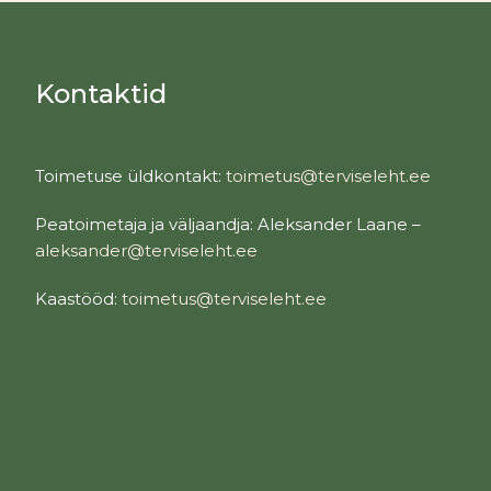
Kontaktid
Toimetuse üldkontakt:
toimetus@terviseleht.ee
Peatoimetaja ja väljaandja: Aleksander Laane –
aleksander@terviseleht.ee
Kaastööd:
toimetus@terviseleht.ee