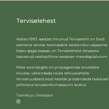
Terviselehest
Alates 1993. aastast ilmunud Terviseleht on Eesti
esimene tervise-teemadele keskenduv väljaanne.
Käies ajaga kaasas, on Terviselehest tänaseks
kasvanud veebipõhine iseseisev meediaplatvorm.
Meie eesmärgiks on propageerida tervislikke
eluviise, vahendada olulisi rahvusvahelisi
terviseuudiseid eesti keelde ja edendada teadusel
põhineva terviseinformatsiooni levikut.
Toimetus
|
Reklaam