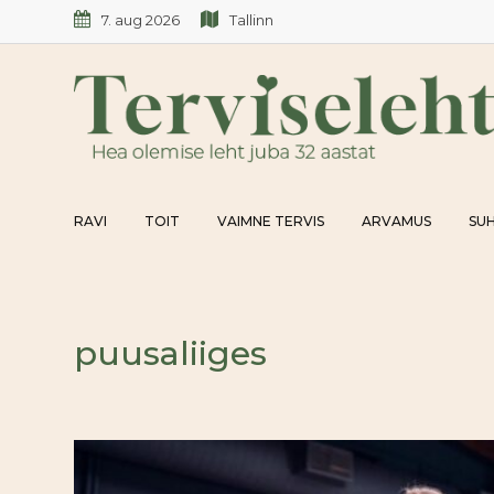
Skip
7. aug 2026
Tallinn
to
content
RAVI
TOIT
VAIMNE TERVIS
ARVAMUS
SUH
puusaliiges