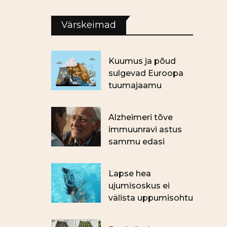
Värskeimad
Kuumus ja põud
sulgevad Euroopa
tuumajaamu
Alzheimeri tõve
immuunravi astus
sammu edasi
Lapse hea
ujumisoskus ei
välista uppumisohtu