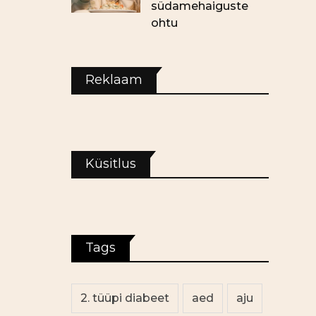
südamehaiguste
ohtu
Reklaam
Küsitlus
Tags
2. tüüpi diabeet
aed
aju