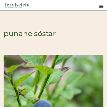
Skip
to
content
punane sõstar