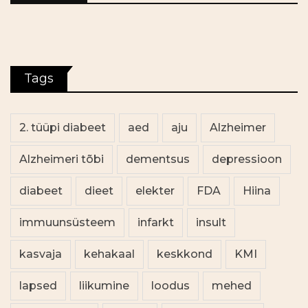
Tags
2. tüüpi diabeet
aed
aju
Alzheimer
Alzheimeri tõbi
dementsus
depressioon
diabeet
dieet
elekter
FDA
Hiina
immuunsüsteem
infarkt
insult
kasvaja
kehakaal
keskkond
KMI
lapsed
liikumine
loodus
mehed