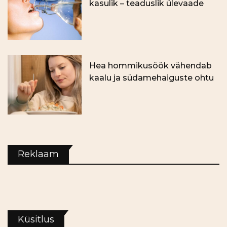
kasulik – teaduslik ülevaade
Hea hommikusöök vähendab
kaalu ja südamehaiguste ohtu
Reklaam
Küsitlus