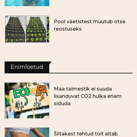
Pool väetistest muutub otse
reostuseks
Enimloetud
Maa taimestik ei suuda
lisanduvat CO2 hulka enam
siduda
Šiitakest tehtud toit aitab