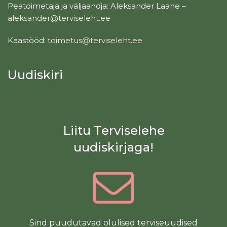
Peatoimetaja ja väljaandja: Aleksander Laane –
aleksander@terviseleht.ee
Kaastööd:
toimetus@terviseleht.ee
Uudiskiri
Liitu Terviselehe
uudiskirjaga!
Sind puudutavad olulised terviseuudised