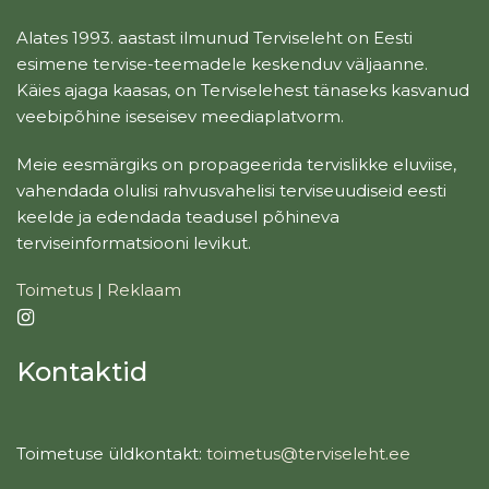
Alates 1993. aastast ilmunud Terviseleht on Eesti
esimene tervise-teemadele keskenduv väljaanne.
Käies ajaga kaasas, on Terviselehest tänaseks kasvanud
veebipõhine iseseisev meediaplatvorm.
Meie eesmärgiks on propageerida tervislikke eluviise,
vahendada olulisi rahvusvahelisi terviseuudiseid eesti
keelde ja edendada teadusel põhineva
terviseinformatsiooni levikut.
Toimetus
|
Reklaam
Kontaktid
Toimetuse üldkontakt:
toimetus@terviseleht.ee