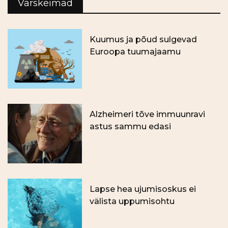
Värskeimad
Kuumus ja põud sulgevad
Euroopa tuumajaamu
Alzheimeri tõve immuunravi
astus sammu edasi
Lapse hea ujumisoskus ei
välista uppumisohtu