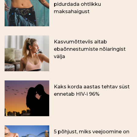
pidurdada ohtlikku
maksahaigust
Kasvumõtteviis aitab
ebaõnnestumiste nõiaringist
välja
Kaks korda aastas tehtav süst
ennetab HIV-i 96%
5 põhjust, miks veejoomine on