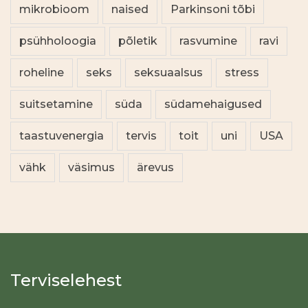
mikrobioom
naised
Parkinsoni tõbi
psühholoogia
põletik
rasvumine
ravi
roheline
seks
seksuaalsus
stress
suitsetamine
süda
südamehaigused
taastuvenergia
tervis
toit
uni
USA
vähk
väsimus
ärevus
Terviselehest