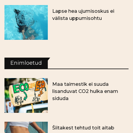
Lapse hea ujumisoskus ei
välista uppumisohtu
Enimloetud
Maa taimestik ei suuda
lisanduvat CO2 hulka enam
siduda
Šiitakest tehtud toit aitab