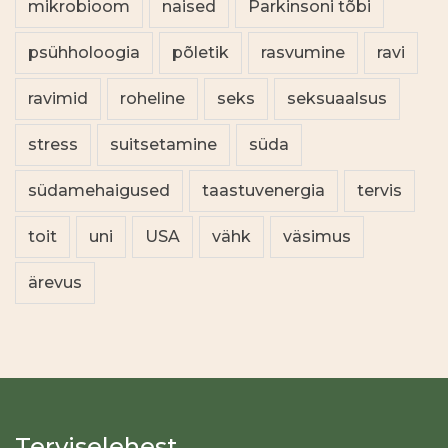
mikrobioom
naised
Parkinsoni tõbi
psühholoogia
põletik
rasvumine
ravi
ravimid
roheline
seks
seksuaalsus
stress
suitsetamine
süda
südamehaigused
taastuvenergia
tervis
toit
uni
USA
vähk
väsimus
ärevus
Terviselehest