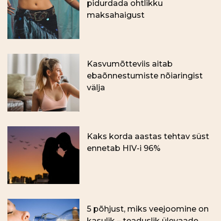
pidurdada ohtlikku
maksahaigust
Kasvumõtteviis aitab
ebaõnnestumiste nõiaringist
välja
Kaks korda aastas tehtav süst
ennetab HIV-i 96%
5 põhjust, miks veejoomine on
kasulik – teaduslik ülevaade