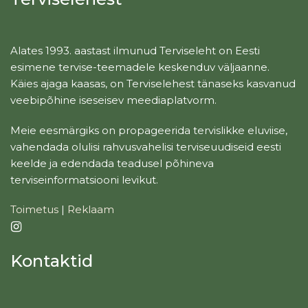
Alates 1993. aastast ilmunud Terviseleht on Eesti
esimene tervise-teemadele keskenduv väljaanne.
Käies ajaga kaasas, on Terviselehest tänaseks kasvanud
veebipõhine iseseisev meediaplatvorm.
Meie eesmärgiks on propageerida tervislikke eluviise,
vahendada olulisi rahvusvahelisi terviseuudiseid eesti
keelde ja edendada teadusel põhineva
terviseinformatsiooni levikut.
Toimetus
|
Reklaam
Kontaktid