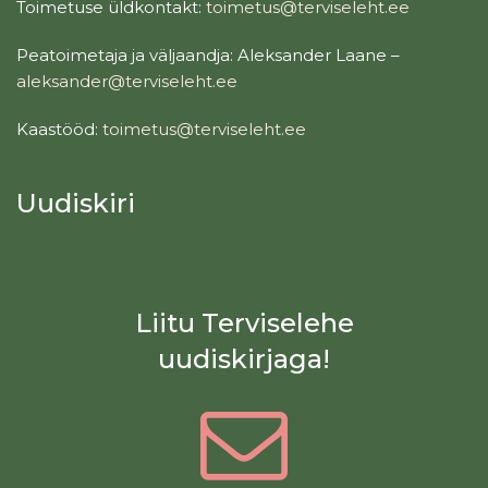
Toimetuse üldkontakt:
toimetus@terviseleht.ee
Peatoimetaja ja väljaandja: Aleksander Laane –
aleksander@terviseleht.ee
Kaastööd:
toimetus@terviseleht.ee
Uudiskiri
Liitu Terviselehe
uudiskirjaga!