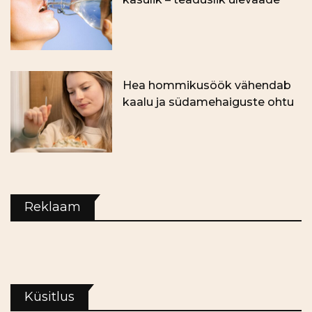
Hea hommikusöök vähendab
kaalu ja südamehaiguste ohtu
Reklaam
Küsitlus