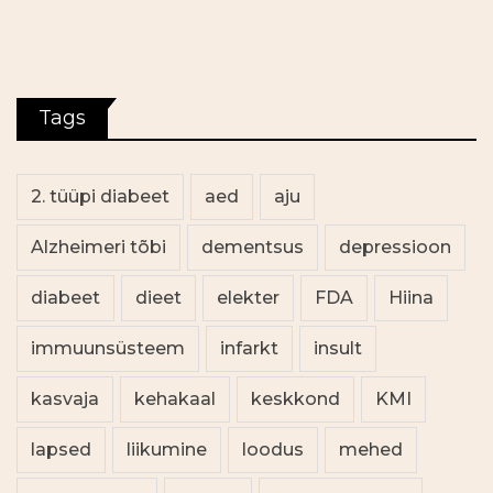
Tags
2. tüüpi diabeet
aed
aju
Alzheimeri tõbi
dementsus
depressioon
diabeet
dieet
elekter
FDA
Hiina
immuunsüsteem
infarkt
insult
kasvaja
kehakaal
keskkond
KMI
lapsed
liikumine
loodus
mehed