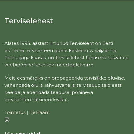
Terviselehest
Alates 1993. aastast ilmunud Terviseleht on Eesti
esimene tervise-teemadele keskenduv väljaanne.
Käies ajaga kaasas, on Terviselehest tänaseks kasvanud
veebipõhine iseseisev meediaplatvorm.
Meie eesmärgiks on propageerida tervislikke eluviise,
vahendada olulisi rahvusvahelisi terviseuudiseid eesti
keelde ja edendada teadusel põhineva
terviseinformatsiooni levikut.
Toimetus
|
Reklaam