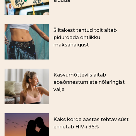
siduda
Šiitakest tehtud toit aitab
pidurdada ohtlikku
maksahaigust
Kasvumõtteviis aitab
ebaõnnestumiste nõiaringist
välja
Kaks korda aastas tehtav süst
ennetab HIV-i 96%