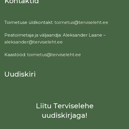
Kontaktid
Toimetuse üldkontakt:
toimetus@terviseleht.ee
Peatoimetaja ja väljaandja: Aleksander Laane –
aleksander@terviseleht.ee
Kaastööd:
toimetus@terviseleht.ee
Uudiskiri
Liitu Terviselehe
uudiskirjaga!