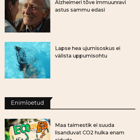
Alzheimeri tõve immuunravi
astus sammu edasi
Lapse hea ujumisoskus ei
välista uppumisohtu
Enimloetud
Maa taimestik ei suuda
lisanduvat CO2 hulka enam