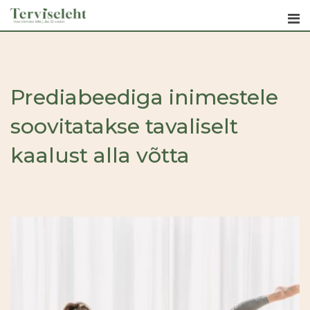
Skip
to
content
Prediabeediga inimestele
soovitatakse tavaliselt
kaalust alla võtta