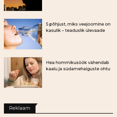
5 põhjust, miks veejoomine on
kasulik – teaduslik ülevaade
Hea hommikusöök vähendab
kaalu ja südamehaiguste ohtu
Reklaam