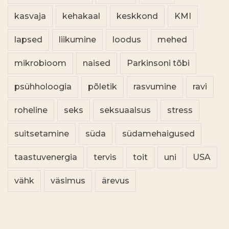
kasvaja
kehakaal
keskkond
KMI
lapsed
liikumine
loodus
mehed
mikrobioom
naised
Parkinsoni tõbi
psühholoogia
põletik
rasvumine
ravi
roheline
seks
seksuaalsus
stress
suitsetamine
süda
südamehaigused
taastuvenergia
tervis
toit
uni
USA
vähk
väsimus
ärevus