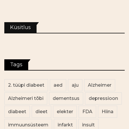
Küsitlus
Tags
2. tüüpi diabeet
aed
aju
Alzheimer
Alzheimeri tõbi
dementsus
depressioon
diabeet
dieet
elekter
FDA
Hiina
immuunsüsteem
infarkt
insult