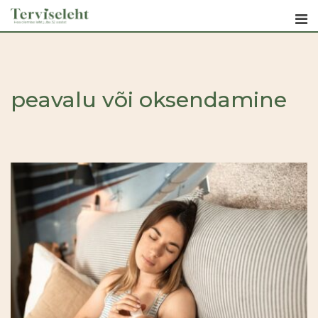
Skip
to
content
peavalu või oksendamine