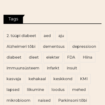
Tags
2. tüüpi diabeet
aed
aju
Alzheimeri tõbi
dementsus
depressioon
diabeet
dieet
elekter
FDA
Hiina
immuunsüsteem
infarkt
insult
kasvaja
kehakaal
keskkond
KMI
lapsed
liikumine
loodus
mehed
mikrobioom
naised
Parkinsoni tõbi