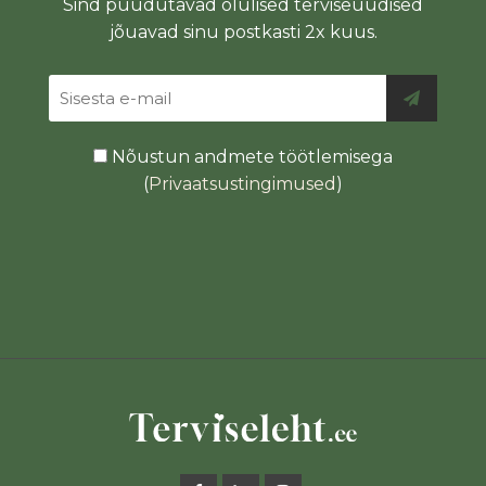
Sind puudutavad olulised terviseuudised
jõuavad sinu postkasti 2x kuus.
Nõustun andmete töötlemisega
(
Privaatsustingimused
)