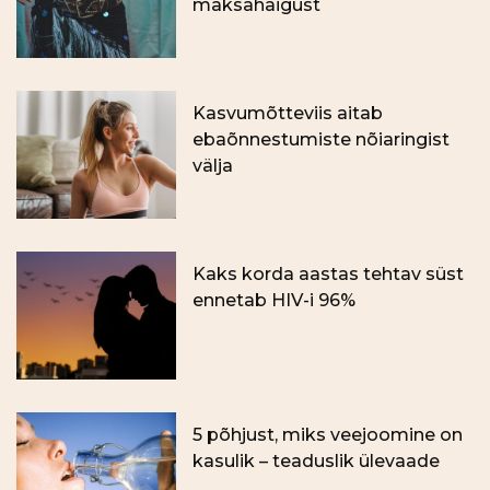
maksahaigust
Kasvumõtteviis aitab
ebaõnnestumiste nõiaringist
välja
Kaks korda aastas tehtav süst
ennetab HIV-i 96%
5 põhjust, miks veejoomine on
kasulik – teaduslik ülevaade