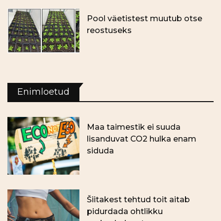
Pool väetistest muutub otse
reostuseks
Enimloetud
Maa taimestik ei suuda
lisanduvat CO2 hulka enam
siduda
Šiitakest tehtud toit aitab
pidurdada ohtlikku