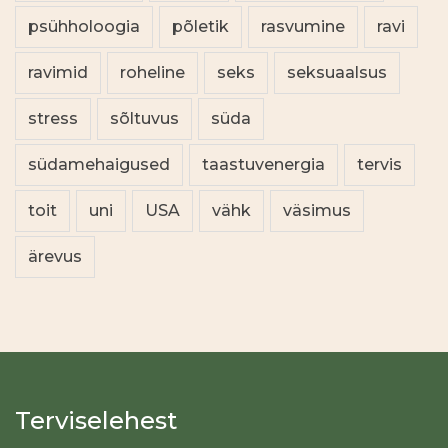
psühholoogia
põletik
rasvumine
ravi
ravimid
roheline
seks
seksuaalsus
stress
sõltuvus
süda
südamehaigused
taastuvenergia
tervis
toit
uni
USA
vähk
väsimus
ärevus
Terviselehest