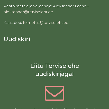
Peatoimetaja ja väljaandja: Aleksander Laane –
aleksander@terviseleht.ee
Kaastööd:
toimetus@terviseleht.ee
Uudiskiri
Liitu Terviselehe
uudiskirjaga!