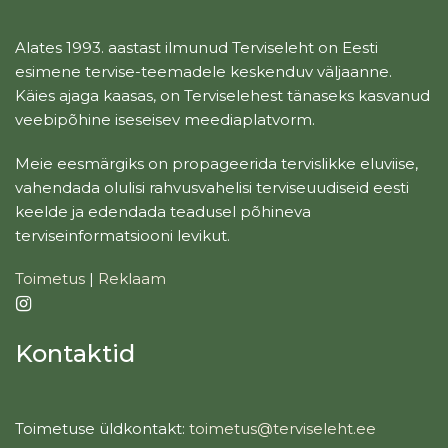
Alates 1993. aastast ilmunud Terviseleht on Eesti
esimene tervise-teemadele keskenduv väljaanne.
Käies ajaga kaasas, on Terviselehest tänaseks kasvanud
veebipõhine iseseisev meediaplatvorm.
Meie eesmärgiks on propageerida tervislikke eluviise,
vahendada olulisi rahvusvahelisi terviseuudiseid eesti
keelde ja edendada teadusel põhineva
terviseinformatsiooni levikut.
Toimetus
|
Reklaam
Kontaktid
Toimetuse üldkontakt:
toimetus@terviseleht.ee