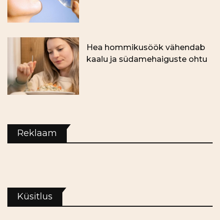
Hea hommikusöök vähendab
kaalu ja südamehaiguste ohtu
Reklaam
Küsitlus