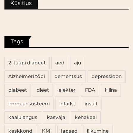
Küsitlus
Tags
2. tüüpi diabeet
aed
aju
Alzheimeri tõbi
dementsus
depressioon
diabeet
dieet
elekter
FDA
Hiina
immuunsüsteem
infarkt
insult
kaalulangus
kasvaja
kehakaal
keskkond
KMI
lapsed
liikumine