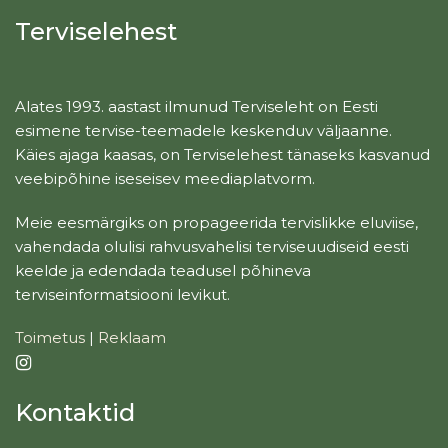
Terviselehest
Alates 1993. aastast ilmunud Terviseleht on Eesti
esimene tervise-teemadele keskenduv väljaanne.
Käies ajaga kaasas, on Terviselehest tänaseks kasvanud
veebipõhine iseseisev meediaplatvorm.
Meie eesmärgiks on propageerida tervislikke eluviise,
vahendada olulisi rahvusvahelisi terviseuudiseid eesti
keelde ja edendada teadusel põhineva
terviseinformatsiooni levikut.
Toimetus
|
Reklaam
Kontaktid