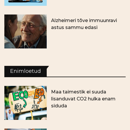
Alzheimeri tõve immuunravi
astus sammu edasi
Enimloetud
Maa taimestik ei suuda
lisanduvat CO2 hulka enam
siduda