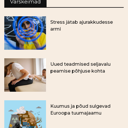
Värskeimad
Stress jätab ajurakkudesse
armi
Uued teadmised seljavalu
peamise põhjuse kohta
Kuumus ja põud sulgevad
Euroopa tuumajaamu