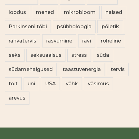
loodus
mehed
mikrobioom
naised
Parkinsoni tõbi
psühholoogia
põletik
rahvatervis
rasvumine
ravi
roheline
seks
seksuaalsus
stress
süda
südamehaigused
taastuvenergia
tervis
toit
uni
USA
vähk
väsimus
ärevus