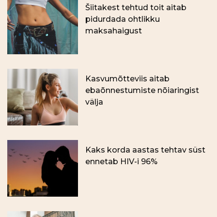
Šiitakest tehtud toit aitab
pidurdada ohtlikku
maksahaigust
Kasvumõtteviis aitab
ebaõnnestumiste nõiaringist
välja
Kaks korda aastas tehtav süst
ennetab HIV-i 96%