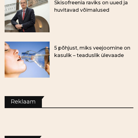
Skisofreenia raviks on uued ja
huvitavad võimalused
5 põhjust, miks veejoomine on
kasulik – teaduslik ülevaade
Reklaam