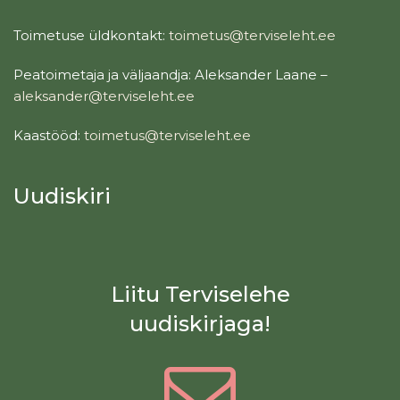
Toimetuse üldkontakt:
toimetus@terviseleht.ee
Peatoimetaja ja väljaandja: Aleksander Laane –
aleksander@terviseleht.ee
Kaastööd:
toimetus@terviseleht.ee
Uudiskiri
Liitu Terviselehe
uudiskirjaga!