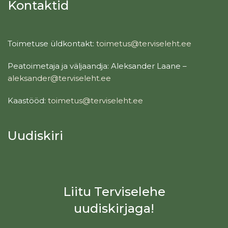
Kontaktid
Toimetuse üldkontakt:
toimetus@terviseleht.ee
Peatoimetaja ja väljaandja: Aleksander Laane –
aleksander@terviseleht.ee
Kaastööd:
toimetus@terviseleht.ee
Uudiskiri
Liitu Terviselehe
uudiskirjaga!