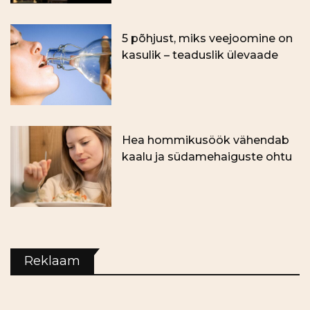
5 põhjust, miks veejoomine on
kasulik – teaduslik ülevaade
Hea hommikusöök vähendab
kaalu ja südamehaiguste ohtu
Reklaam