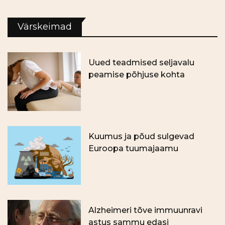
Värskeimad
Uued teadmised seljavalu
peamise põhjuse kohta
Kuumus ja põud sulgevad
Euroopa tuumajaamu
Alzheimeri tõve immuunravi
astus sammu edasi