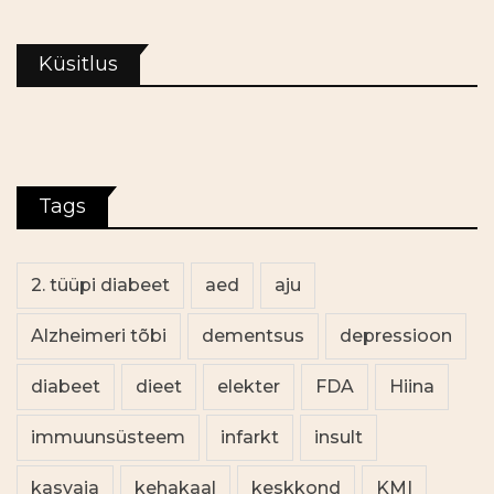
Küsitlus
Tags
2. tüüpi diabeet
aed
aju
Alzheimeri tõbi
dementsus
depressioon
diabeet
dieet
elekter
FDA
Hiina
immuunsüsteem
infarkt
insult
kasvaja
kehakaal
keskkond
KMI