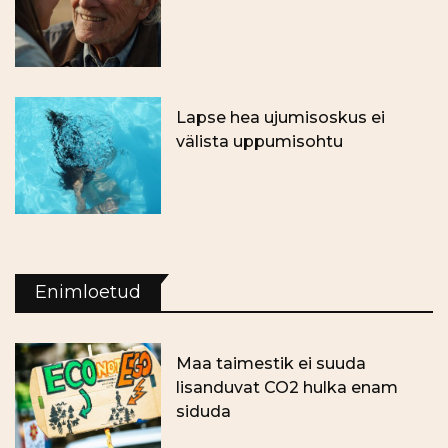
Lapse hea ujumisoskus ei
välista uppumisohtu
Enimloetud
Maa taimestik ei suuda
lisanduvat CO2 hulka enam
siduda