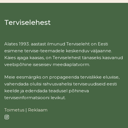
Terviselehest
Alates 1993. aastast ilmunud Terviseleht on Eesti
esimene tervise-teemadele keskenduv väljaanne.
Käies ajaga kaasas, on Terviselehest tänaseks kasvanud
veebipõhine iseseisev meediaplatvorm.
Meie eesmärgiks on propageerida tervislikke eluviise,
vahendada olulisi rahvusvahelisi terviseuudiseid eesti
keelde ja edendada teadusel põhineva
terviseinformatsiooni levikut.
Toimetus
|
Reklaam