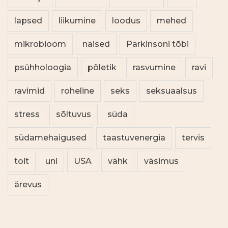
lapsed
liikumine
loodus
mehed
mikrobioom
naised
Parkinsoni tõbi
psühholoogia
põletik
rasvumine
ravi
ravimid
roheline
seks
seksuaalsus
stress
sõltuvus
süda
südamehaigused
taastuvenergia
tervis
toit
uni
USA
vähk
väsimus
ärevus