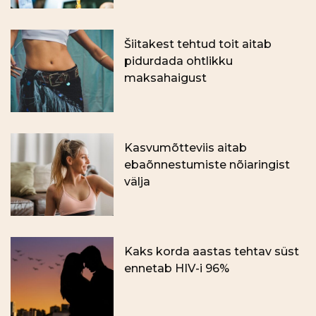
Šiitakest tehtud toit aitab
pidurdada ohtlikku
maksahaigust
Kasvumõtteviis aitab
ebaõnnestumiste nõiaringist
välja
Kaks korda aastas tehtav süst
ennetab HIV-i 96%