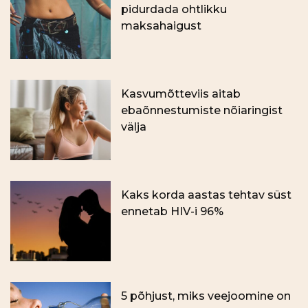
pidurdada ohtlikku
maksahaigust
Kasvumõtteviis aitab
ebaõnnestumiste nõiaringist
välja
Kaks korda aastas tehtav süst
ennetab HIV-i 96%
5 põhjust, miks veejoomine on