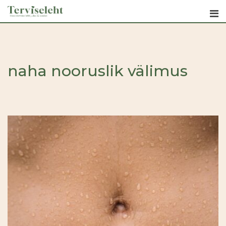
Skip
to
content
naha nooruslik välimus