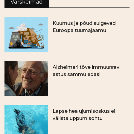
Värskeimad
Kuumus ja põud sulgevad
Euroopa tuumajaamu
Alzheimeri tõve immuunravi
astus sammu edasi
Lapse hea ujumisoskus ei
välista uppumisohtu