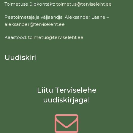
Toimetuse üldkontakt:
toimetus@terviseleht.ee
Peatoimetaja ja väljaandja: Aleksander Laane –
aleksander@terviseleht.ee
Kaastööd:
toimetus@terviseleht.ee
Uudiskiri
Liitu Terviselehe
uudiskirjaga!