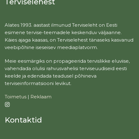
Terviselehest
Alates 1993. aastast ilmunud Terviseleht on Eesti
esimene tervise-teemadele keskenduv väljaanne.
Käies ajaga kaasas, on Terviselehest tänaseks kasvanud
veebipõhine iseseisev meediaplatvorm.
Meie eesmärgiks on propageerida tervislikke eluviise,
vahendada olulisi rahvusvahelisi terviseuudiseid eesti
keelde ja edendada teadusel põhineva
terviseinformatsiooni levikut.
Toimetus
|
Reklaam
Kontaktid