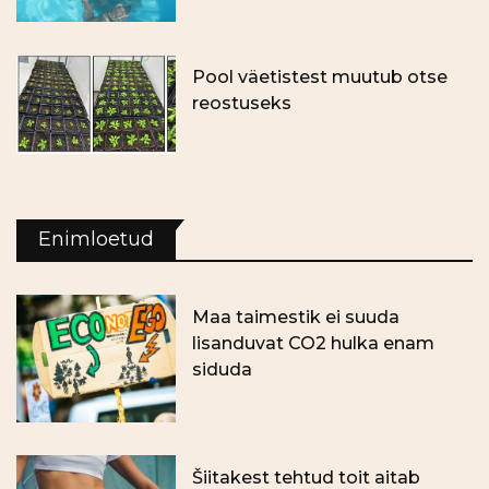
Pool väetistest muutub otse
reostuseks
Enimloetud
Maa taimestik ei suuda
lisanduvat CO2 hulka enam
siduda
Šiitakest tehtud toit aitab