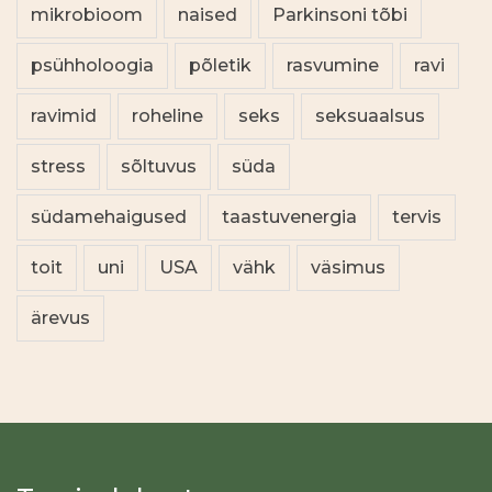
mikrobioom
naised
Parkinsoni tõbi
psühholoogia
põletik
rasvumine
ravi
ravimid
roheline
seks
seksuaalsus
stress
sõltuvus
süda
südamehaigused
taastuvenergia
tervis
toit
uni
USA
vähk
väsimus
ärevus