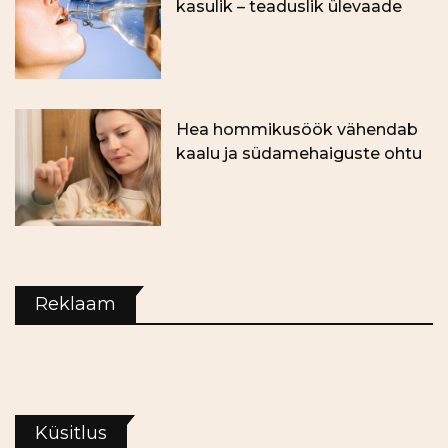
kasulik – teaduslik ülevaade
Hea hommikusöök vähendab
kaalu ja südamehaiguste ohtu
Reklaam
Küsitlus