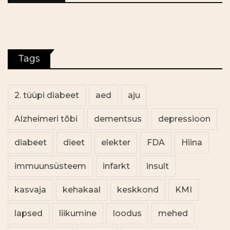
Tags
2. tüüpi diabeet
aed
aju
Alzheimeri tõbi
dementsus
depressioon
diabeet
dieet
elekter
FDA
Hiina
immuunsüsteem
infarkt
insult
kasvaja
kehakaal
keskkond
KMI
lapsed
liikumine
loodus
mehed