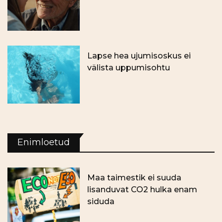
Lapse hea ujumisoskus ei
välista uppumisohtu
Enimloetud
Maa taimestik ei suuda
lisanduvat CO2 hulka enam
siduda