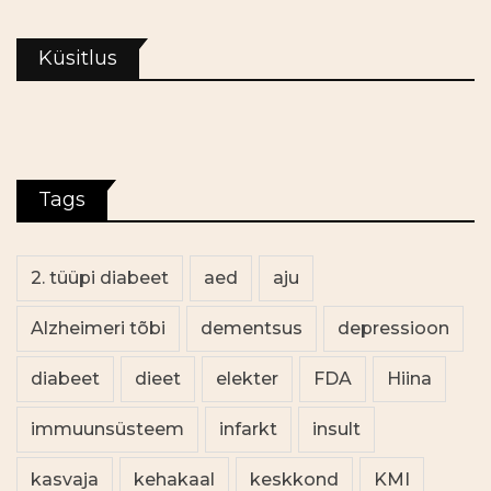
Küsitlus
Tags
2. tüüpi diabeet
aed
aju
Alzheimeri tõbi
dementsus
depressioon
diabeet
dieet
elekter
FDA
Hiina
immuunsüsteem
infarkt
insult
kasvaja
kehakaal
keskkond
KMI