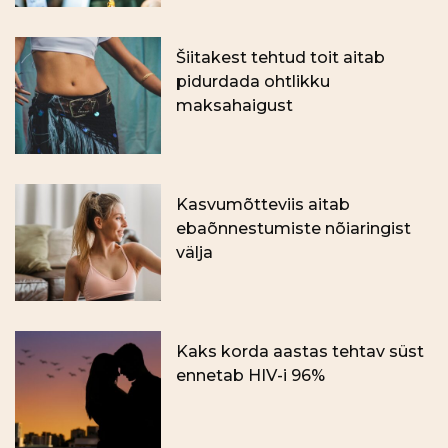
Šiitakest tehtud toit aitab
pidurdada ohtlikku
maksahaigust
Kasvumõtteviis aitab
ebaõnnestumiste nõiaringist
välja
Kaks korda aastas tehtav süst
ennetab HIV-i 96%