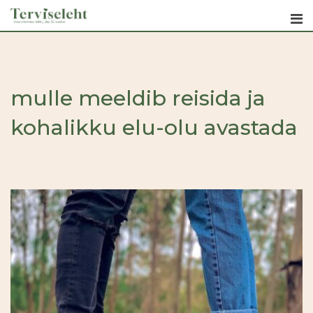
Skip
to
content
mulle meeldib reisida ja
kohalikku elu-olu avastada