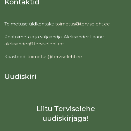
Kontaktid
Toimetuse üldkontakt:
toimetus@terviseleht.ee
Peatoimetaja ja väljaandja: Aleksander Laane –
aleksander@terviseleht.ee
Kaastööd:
toimetus@terviseleht.ee
Uudiskiri
Liitu Terviselehe
uudiskirjaga!