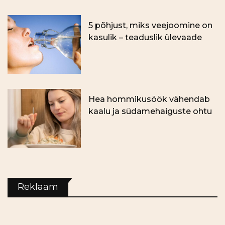
5 põhjust, miks veejoomine on
kasulik – teaduslik ülevaade
Hea hommikusöök vähendab
kaalu ja südamehaiguste ohtu
Reklaam