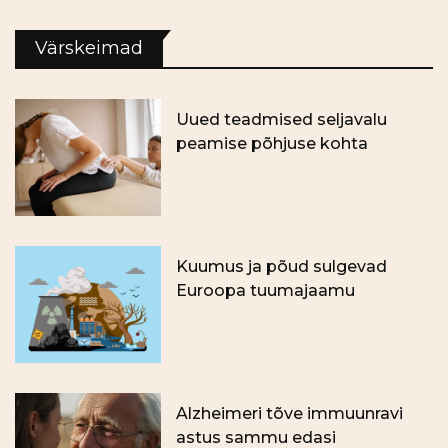
Värskeimad
Uued teadmised seljavalu
peamise põhjuse kohta
Kuumus ja põud sulgevad
Euroopa tuumajaamu
Alzheimeri tõve immuunravi
astus sammu edasi