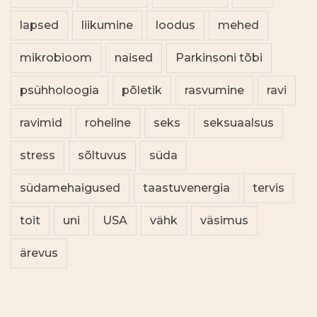
lapsed
liikumine
loodus
mehed
mikrobioom
naised
Parkinsoni tõbi
psühholoogia
põletik
rasvumine
ravi
ravimid
roheline
seks
seksuaalsus
stress
sõltuvus
süda
südamehaigused
taastuvenergia
tervis
toit
uni
USA
vähk
väsimus
ärevus