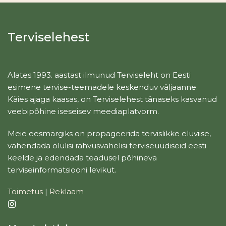
Terviselehest
Alates 1993. aastast ilmunud Terviseleht on Eesti
esimene tervise-teemadele keskenduv väljaanne.
Käies ajaga kaasas, on Terviselehest tänaseks kasvanud
veebipõhine iseseisev meediaplatvorm.
Meie eesmärgiks on propageerida tervislikke eluviise,
vahendada olulisi rahvusvahelisi terviseuudiseid eesti
keelde ja edendada teadusel põhineva
terviseinformatsiooni levikut.
Toimetus
|
Reklaam