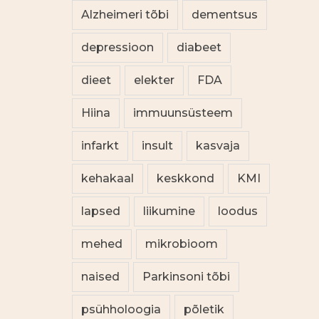
Alzheimeri tõbi
dementsus
depressioon
diabeet
dieet
elekter
FDA
Hiina
immuunsüsteem
infarkt
insult
kasvaja
kehakaal
keskkond
KMI
lapsed
liikumine
loodus
mehed
mikrobioom
naised
Parkinsoni tõbi
psühholoogia
põletik