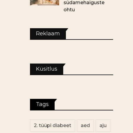
südamehaiguste
ohtu
Reklaam
Küsitlus
Tags
2. tüüpi diabeet
aed
aju