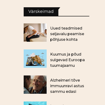
Värskeimad
Uued teadmised
seljavalu peamise
põhjuse kohta
Kuumus ja põud
sulgevad Euroopa
tuumajaamu
Alzheimeri tõve
immuunravi astus
sammu edasi