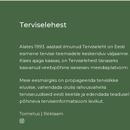
Terviselehest
Alates 1993. aastast ilmunud Terviseleht on Eesti
esimene tervise-teemadele keskenduv väljaanne.
Käies ajaga kaasas, on Terviselehest tänaseks
kasvanud veebipõhine iseseisev meediaplatvorm.
Meie eesmärgiks on propageerida tervislikke
eluviise, vahendada olulisi rahvusvahelisi
terviseuudiseid eesti keelde ja edendada teadusel
põhineva terviseinformatsiooni levikut.
Toimetus
|
Reklaam