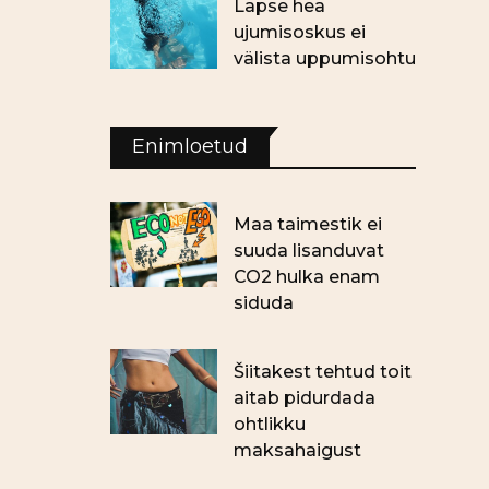
Lapse hea
ujumisoskus ei
välista uppumisohtu
Enimloetud
Maa taimestik ei
suuda lisanduvat
CO2 hulka enam
siduda
Šiitakest tehtud toit
aitab pidurdada
ohtlikku
maksahaigust