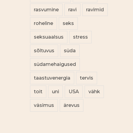
rasvumine
ravi
ravimid
roheline
seks
seksuaalsus
stress
sõltuvus
süda
südamehaigused
taastuvenergia
tervis
toit
uni
USA
vähk
väsimus
ärevus