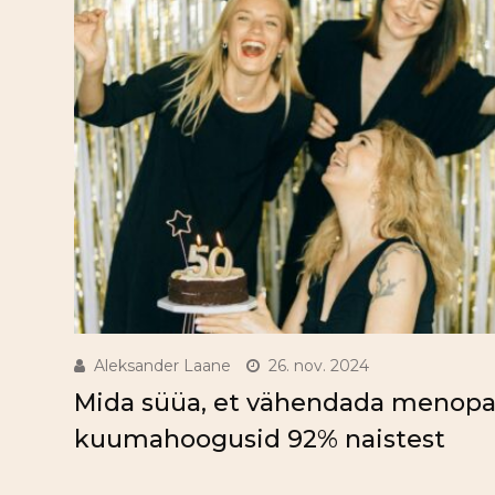
Aleksander Laane
26. nov. 2024
Mida süüa, et vähendada menopa
kuumahoogusid 92% naistest