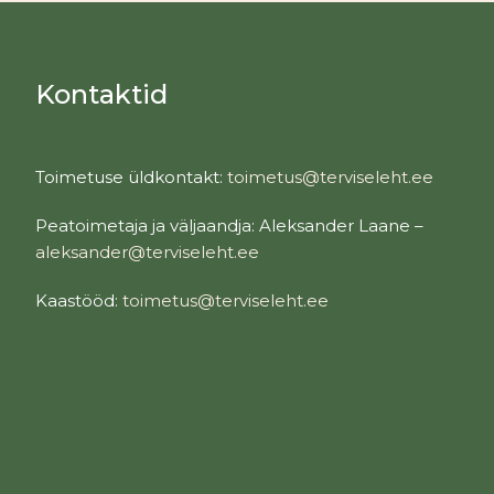
Kontaktid
Toimetuse üldkontakt:
toimetus@terviseleht.ee
Peatoimetaja ja väljaandja: Aleksander Laane –
aleksander@terviseleht.ee
Kaastööd:
toimetus@terviseleht.ee