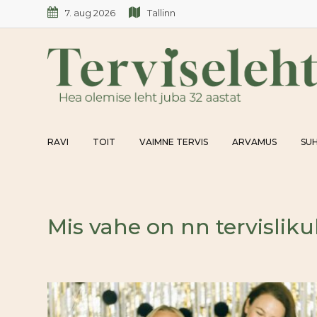
Skip
7. aug 2026
Tallinn
to
content
RAVI
TOIT
VAIMNE TERVIS
ARVAMUS
SUH
Mis vahe on nn tervisliku