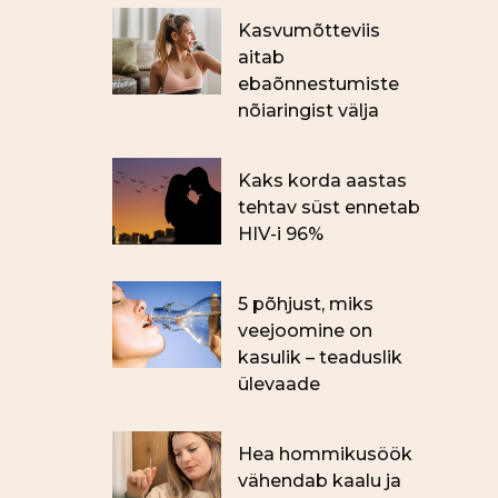
Kasvumõtteviis
aitab
ebaõnnestumiste
nõiaringist välja
Kaks korda aastas
tehtav süst ennetab
HIV-i 96%
5 põhjust, miks
veejoomine on
kasulik – teaduslik
ülevaade
Hea hommikusöök
vähendab kaalu ja