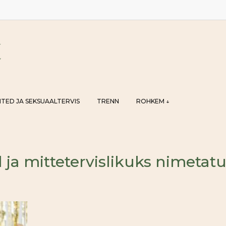
TED JA SEKSUAALTERVIS
TRENN
ROHKEM ↓
l ja mittetervislikuks nimetat