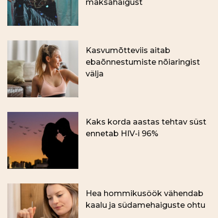
maksahaigust
Kasvumõtteviis aitab
ebaõnnestumiste nõiaringist
välja
Kaks korda aastas tehtav süst
ennetab HIV-i 96%
Hea hommikusöök vähendab
kaalu ja südamehaiguste ohtu