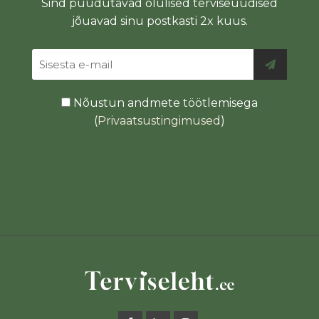
Sind puudutavad olulised terviseuudised
jõuavad sinu postkasti 2x kuus.
Nõustun andmete töötlemisega
(
Privaatsustingimused
)