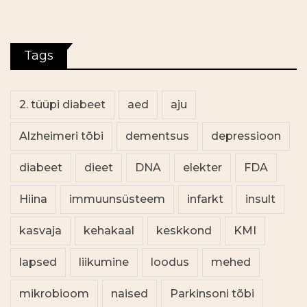
Tags
2. tüüpi diabeet
aed
aju
Alzheimeri tõbi
dementsus
depressioon
diabeet
dieet
DNA
elekter
FDA
Hiina
immuunsüsteem
infarkt
insult
kasvaja
kehakaal
keskkond
KMI
lapsed
liikumine
loodus
mehed
mikrobioom
naised
Parkinsoni tõbi