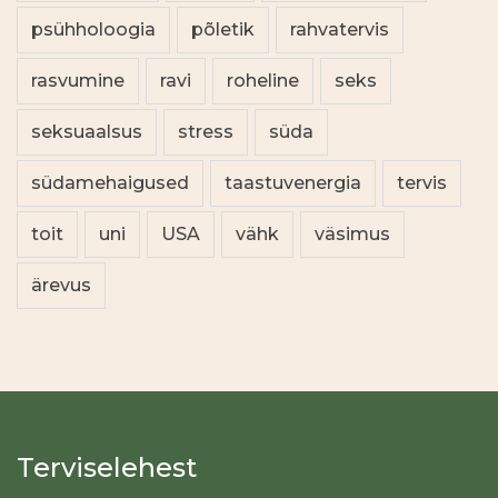
psühholoogia
põletik
rahvatervis
rasvumine
ravi
roheline
seks
seksuaalsus
stress
süda
südamehaigused
taastuvenergia
tervis
toit
uni
USA
vähk
väsimus
ärevus
Terviselehest