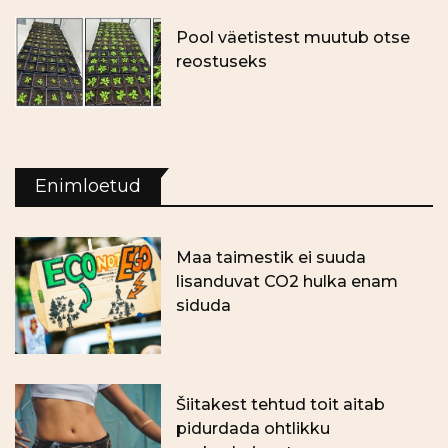
Pool väetistest muutub otse
reostuseks
Enimloetud
Maa taimestik ei suuda
lisanduvat CO2 hulka enam
siduda
Šiitakest tehtud toit aitab
pidurdada ohtlikku