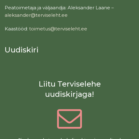
Peatoimetaja ja väljaandja: Aleksander Laane –
aleksander@terviseleht.ee
Kaastööd:
toimetus@terviseleht.ee
Uudiskiri
Liitu Terviselehe
uudiskirjaga!