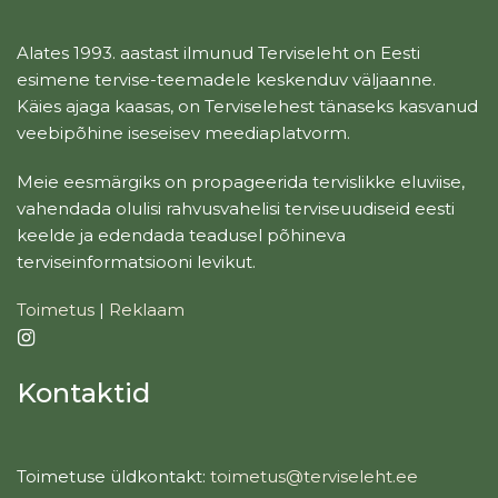
Alates 1993. aastast ilmunud Terviseleht on Eesti
esimene tervise-teemadele keskenduv väljaanne.
Käies ajaga kaasas, on Terviselehest tänaseks kasvanud
veebipõhine iseseisev meediaplatvorm.
Meie eesmärgiks on propageerida tervislikke eluviise,
vahendada olulisi rahvusvahelisi terviseuudiseid eesti
keelde ja edendada teadusel põhineva
terviseinformatsiooni levikut.
Toimetus
|
Reklaam
Kontaktid
Toimetuse üldkontakt:
toimetus@terviseleht.ee