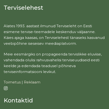
Terviselehest
Alates 1993. aastast ilmunud Terviseleht on Eesti
esimene tervise-teemadele keskenduv väljaanne.
Käies ajaga kaasas, on Terviselehest tänaseks kasvanud
veebipõhine iseseisev meediaplatvorm.
Meie eesmärgiks on propageerida tervislikke eluviise,
vahendada olulisi rahvusvahelisi terviseuudiseid eesti
keelde ja edendada teadusel põhineva
terviseinformatsiooni levikut.
Toimetus
|
Reklaam
Kontaktid