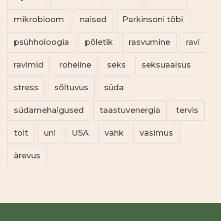
mikrobioom
naised
Parkinsoni tõbi
psühholoogia
põletik
rasvumine
ravi
ravimid
roheline
seks
seksuaalsus
stress
sõltuvus
süda
südamehaigused
taastuvenergia
tervis
toit
uni
USA
vähk
väsimus
ärevus