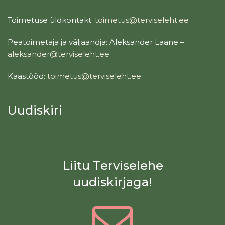
Toimetuse üldkontakt:
toimetus@terviseleht.ee
Peatoimetaja ja väljaandja: Aleksander Laane –
aleksander@terviseleht.ee
Kaastööd:
toimetus@terviseleht.ee
Uudiskiri
Liitu Terviselehe
uudiskirjaga!