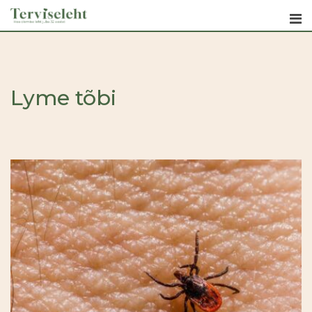
Skip
to
content
Lyme tõbi