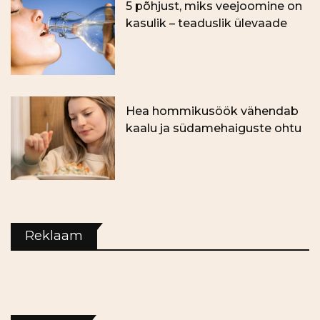
5 põhjust, miks veejoomine on
kasulik – teaduslik ülevaade
Hea hommikusöök vähendab
kaalu ja südamehaiguste ohtu
Reklaam