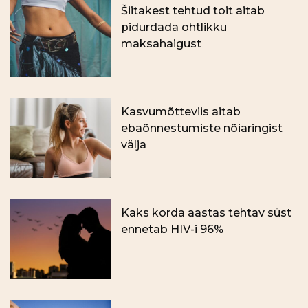
Šiitakest tehtud toit aitab
pidurdada ohtlikku
maksahaigust
Kasvumõtteviis aitab
ebaõnnestumiste nõiaringist
välja
Kaks korda aastas tehtav süst
ennetab HIV-i 96%