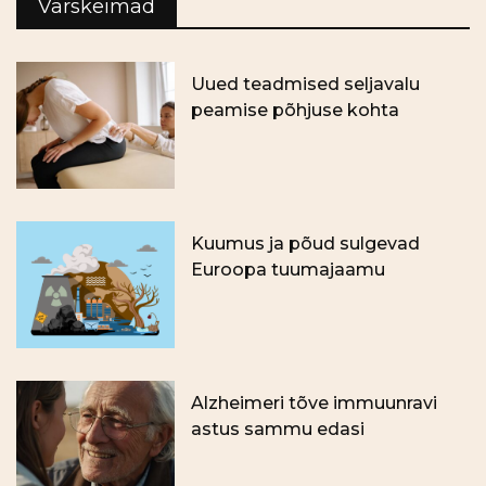
Värskeimad
Uued teadmised seljavalu
peamise põhjuse kohta
Kuumus ja põud sulgevad
Euroopa tuumajaamu
Alzheimeri tõve immuunravi
astus sammu edasi