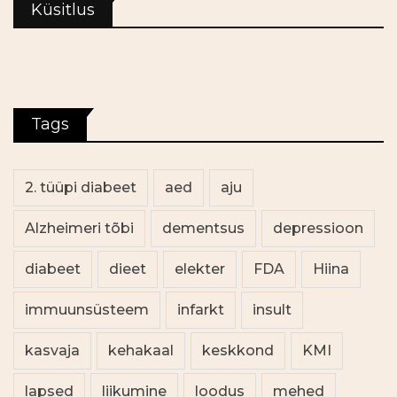
Küsitlus
Tags
2. tüüpi diabeet
aed
aju
Alzheimeri tõbi
dementsus
depressioon
diabeet
dieet
elekter
FDA
Hiina
immuunsüsteem
infarkt
insult
kasvaja
kehakaal
keskkond
KMI
lapsed
liikumine
loodus
mehed