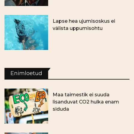
Lapse hea ujumisoskus ei
välista uppumisohtu
Enimloetud
Maa taimestik ei suuda
lisanduvat CO2 hulka enam
siduda